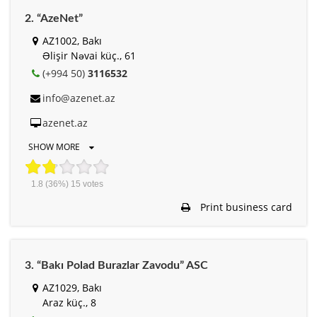
2. “AzeNet”
AZ1002, Bakı
Əlişir Nəvai küç., 61
(+994 50)
3116532
info@azenet.az
azenet.az
SHOW MORE
1.8
(36%)
15
votes
Print business card
3. “Bakı Polad Burazlar Zavodu” ASC
AZ1029, Bakı
Araz küç., 8