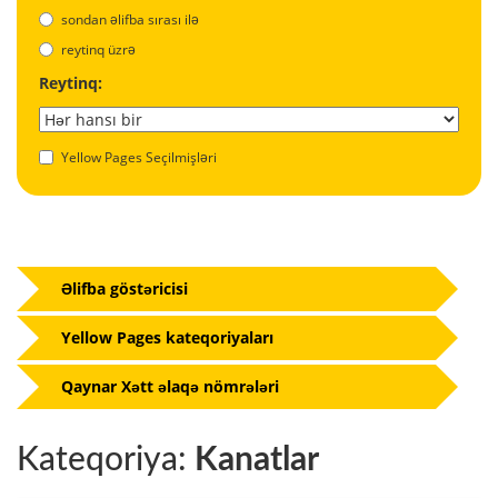
sondan əlifba sırası ilə
reytinq üzrə
Reytinq:
Yellow Pages Seçilmişləri
Əlifba göstəricisi
Yellow Pages kateqoriyaları
Qaynar Xətt əlaqə nömrələri
Kateqoriya:
Kanatlar