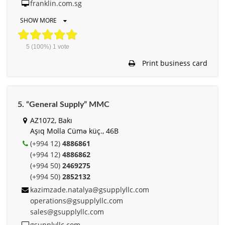
franklin.com.sg
SHOW MORE
5
(100%)
1
vote
Print business card
5. “General Supply” MMC
AZ1072, Bakı
Aşıq Molla Cümə küç., 46B
(+994 12)
4886861
(+994 12)
4886862
(+994 50)
2469275
(+994 50)
2852132
kazimzade.natalya@gsupplyllc.com
operations@gsupplyllc.com
sales@gsupplyllc.com
gsupplyllc.com