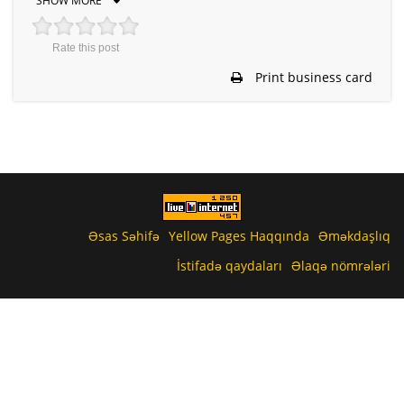
SHOW MORE
Rate this post
Print business card
Əsas Səhifə
Yellow Pages Haqqında
Əməkdaşlıq
İstifadə qaydaları
Əlaqə nömrələri