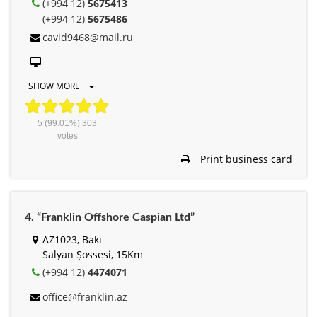
(+994 12)
5675413
(+994 12)
5675486
cavid9468@mail.ru
SHOW MORE
5
(99.01%)
303
votes
Print business card
4. “Franklin Offshore Caspian Ltd”
AZ1023, Bakı
Salyan Şossesi, 15Km
(+994 12)
4474071
office@franklin.az