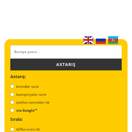
AXTARIŞ
Axtarış:
brendlər üzrə
kateqoriyalar üzrə
telefon nömrələri ilə
via Google™
Sırala:
əlifba sırası ilə