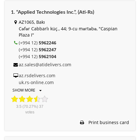
1. “Applied Technologies Inc.”, (Ati-Rs)
AZ1065, Bakı
Cəfər Cabbarlı küç., 44; 9-cu mərtəbə, "Caspian
Plaza I"
(+994 12)
5962246
(+994 12)
5962247
(+994 12)
5962104
az.sales@atidelivers.com
az.rsdelivers.com
uk.rs-online.com
SHOW MORE
3.5
(70.27%)
37
votes
Print business card