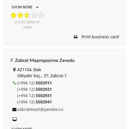
SHOW MORE
2.6
(51.35%)
37
votes
Print business card
7. Zabrat Maşınqayırma Zavodu
AZ1104, Bakı
Oktyabr küç., 37; Zabrat-1
(+994 12)
5502911
(+994 12)
5502921
(+994 12)
5502931
(+994 12)
5502941
zabratmash@yandex.ru