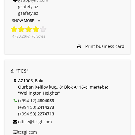
gsafety.az
gsafety.az
SHOW MORE
4
(80.26%)
76
votes
Print business card
6. “TCS”
AZ1006, Bakı
Qurban Xəlilov küç., 8; Blok A; 16-cı mərtəbə;
"Wellington Heights"
(+994 12)
4804033
(+994 50)
2414273
(+994 50)
2274713
office@tcsgl.com
tcsgl.com