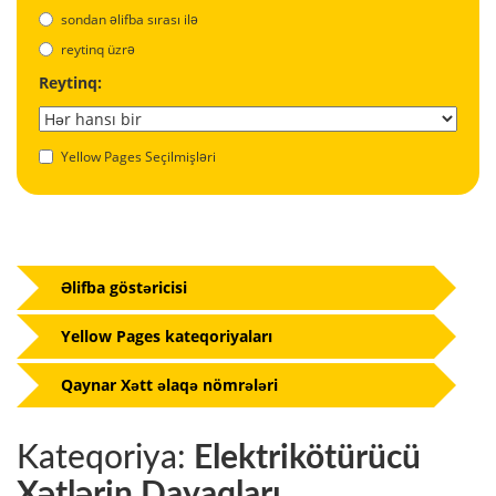
sondan əlifba sırası ilə
reytinq üzrə
Reytinq:
Yellow Pages Seçilmişləri
Əlifba göstəricisi
Yellow Pages kateqoriyaları
Qaynar Xətt əlaqə nömrələri
Kateqoriya:
Elektrikötürücü
Xətlərin Dayaqları