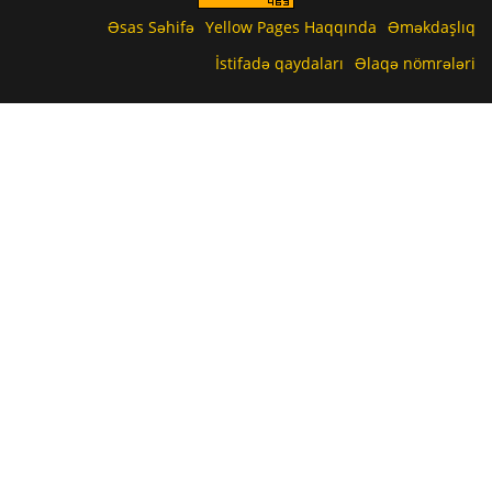
Əsas Səhifə
Yellow Pages Haqqında
Əməkdaşlıq
İstifadə qaydaları
Əlaqə nömrələri