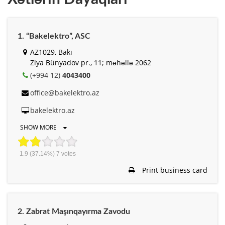
1. “Bakelektro”, ASC
AZ1029, Bakı
Ziya Bünyadov pr., 11; məhəllə 2062
(+994 12)
4043400
office@bakelektro.az
bakelektro.az
SHOW MORE
1.9
(37.14%)
7
votes
Print business card
2. Zabrat Maşınqayırma Zavodu