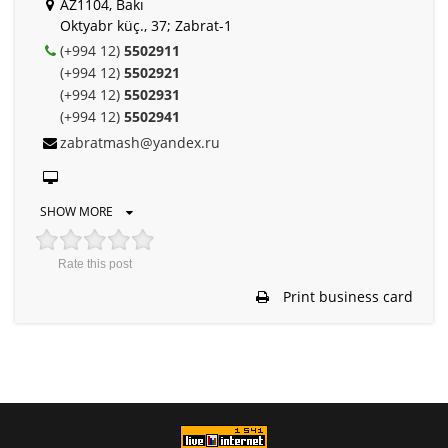
AZ1104, Bakı
Oktyabr küç., 37; Zabrat-1
(+994 12)
5502911
(+994 12)
5502921
(+994 12)
5502931
(+994 12)
5502941
zabratmash@yandex.ru
SHOW MORE
Rate this post
Print business card