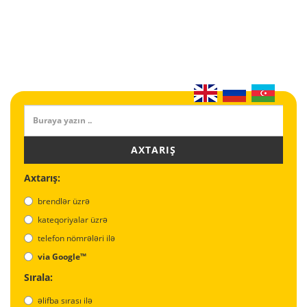
AXTARIŞ
Axtarış:
brendlər üzrə
kateqoriyalar üzrə
telefon nömrələri ilə
via Google™
Sırala:
əlifba sırası ilə