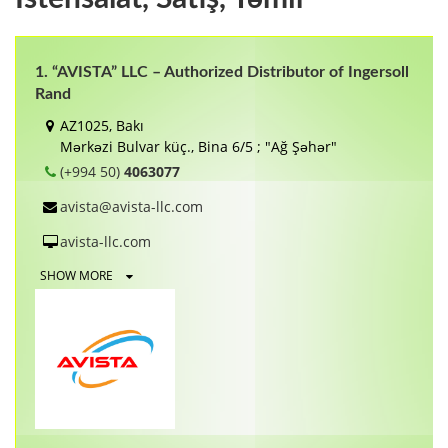
1. “AVISTA” LLC – Authorized Distributor of Ingersoll
Rand
AZ1025, Bakı
Mərkəzi Bulvar küç., Bina 6/5 ; "Ağ Şəhər"
(+994 50)
4063077
avista@avista-llc.com
avista-llc.com
SHOW MORE