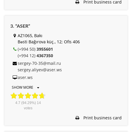
Print business card
3. “ASER”
AZ1065, Bakı
Bəsti Bağırova küç., 12; Оfis 406
(+994 50)
3955601
(+994 12)
4367350
sergey-70-35@mail.ru
sergey.aliyev@aser.ws
aser.ws
SHOW MORE
4.7
(94.29%)
14
votes
Print business card