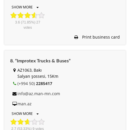
SHOW MORE
3.6
(71.85%)
27
votes
Print business card
8. “Improtex Trucks & Buses”
AZ1063, Bakı
Salyan şossesi, 15Km
(+994 50)
2285417
info@az.man-mn.com
man.az
SHOW MORE
2.7
(53.33%)
9
votes