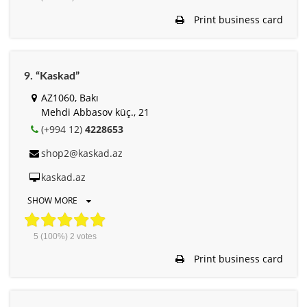
Print business card
9. “Kaskad”
AZ1060, Bakı
Mehdi Abbasov küç., 21
(+994 12)
4228653
shop2@kaskad.az
kaskad.az
SHOW MORE
5
(100%)
2
votes
Print business card