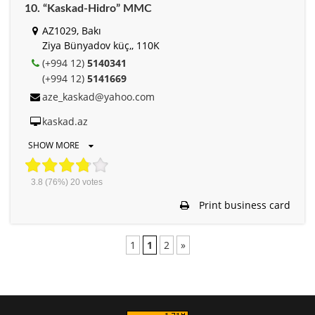
10. “Kaskad-Hidro” MMC
AZ1029, Bakı
Ziya Bünyadov küç,, 110K
(+994 12)
5140341
(+994 12)
5141669
aze_kaskad@yahoo.com
kaskad.az
SHOW MORE
3.8
(76%)
20
votes
Print business card
1
1
2
»