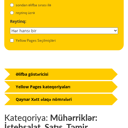
sondan əlifba sırası ilə
reytinq üzrə
Reytinq:
Yellow Pages Seçilmişləri
Əlifba göstəricisi
Yellow Pages kateqoriyaları
Qaynar Xətt əlaqə nömrələri
Kateqoriya:
Mühərriklər:
İstehsalat, Satış, Təmir