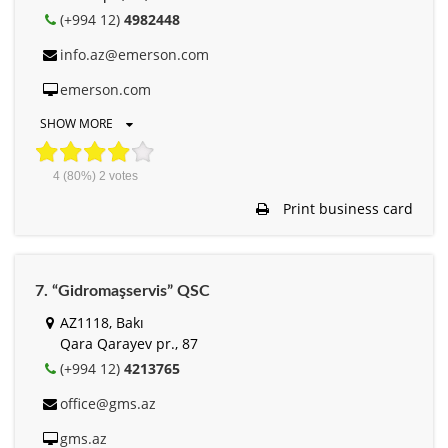
(+994 12)
4982448
info.az@emerson.com
emerson.com
SHOW MORE
4
(80%)
2
votes
Print business card
7. “Gidromaşservis” QSC
AZ1118, Bakı
Qara Qarayev pr., 87
(+994 12)
4213765
office@gms.az
gms.az