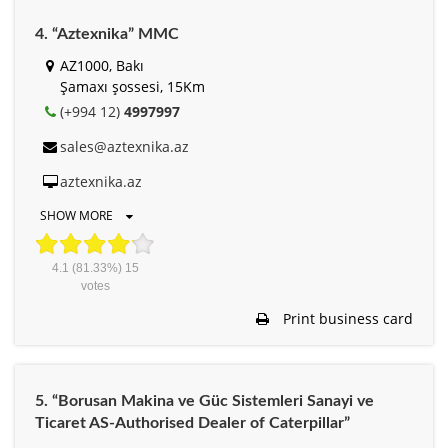
4. “Aztexnika” MMC
AZ1000, Bakı
Şamaxı şossesi, 15Km
(+994 12)
4997997
sales@aztexnika.az
aztexnika.az
SHOW MORE
4.1
(81.33%)
15
votes
Print business card
5. “Borusan Makina ve Güc Sistemleri Sanayi ve
Ticaret AS-Authorised Dealer of Caterpillar”