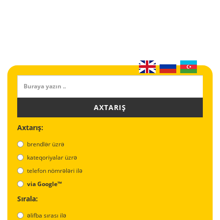
AXTARIŞ
Axtarış:
brendlər üzrə
kateqoriyalar üzrə
telefon nömrələri ilə
via Google™
Sırala:
əlifba sırası ilə