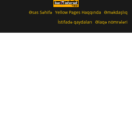
Əsas Səhifə
Yellow Pages Haqqında
Əməkdaşlıq
İstifadə qaydaları
Əlaqə nömrələri