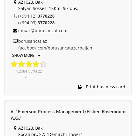
AZ1023, Bakı
Salyan Şossesi 15Km; Şıx qəs.
(+994 12)
3770228
(+994 99)
3770228
infoaz@borusancat.com
borusancat.az
facebook.com/borusancatazerbaijan
SHOW MORE
4.2
(84.55%)
22
votes
Print business card
6. “Emerson Process Management/Fisher-Rosemount
A.G.”
AZ1023, Bakı
Xocalı pr., 37; "Demirchi Tower"