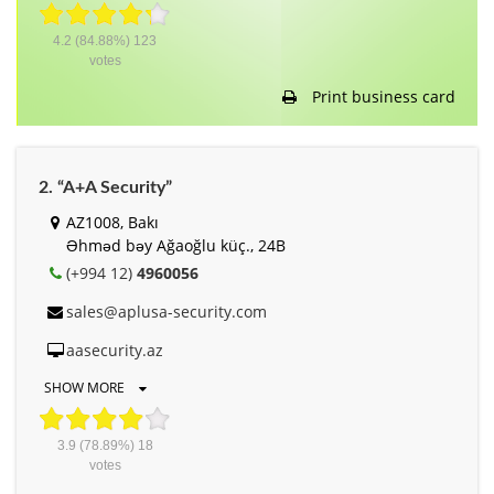
4.2
(84.88%)
123
votes
Print business card
2. “A+A Security”
AZ1008, Bakı
Əhməd bəy Ağaoğlu küç., 24B
(+994 12)
4960056
sales@aplusa-security.com
aasecurity.az
SHOW MORE
3.9
(78.89%)
18
votes