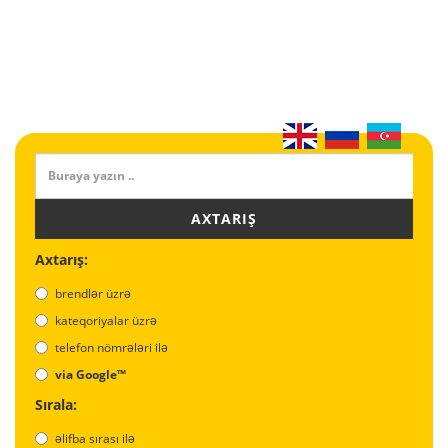
AXTARIŞ
Axtarış:
brendlər üzrə
kateqoriyalar üzrə
telefon nömrələri ilə
via Google™
Sırala:
əlifba sırası ilə