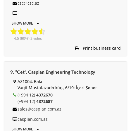
csc@csc.az
SHOW MORE
4.5
(90%)
2
votes
Print business card
9. “Cet”, Caspian Engineering Technology
AZ1004, Bakı
Vaqif Mustafazadə küç., 6/10; İçəri Şəhər
(+994 12)
4372670
(+994 12)
4372687
sales@caspian.com.az
caspian.com.az
SHOW MORE