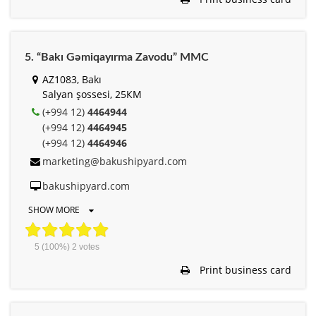
5. “Bakı Gəmiqayırma Zavodu” MMC
AZ1083, Bakı
Salyan şossesi, 25КМ
(+994 12)
4464944
(+994 12)
4464945
(+994 12)
4464946
marketing@bakushipyard.com
bakushipyard.com
SHOW MORE
5
(100%)
2
votes
Print business card