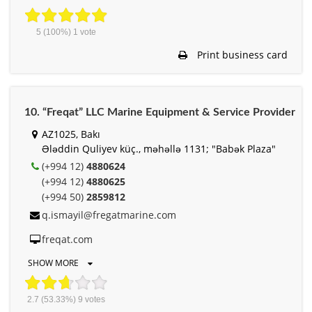
5
(100%)
1
vote
Print business card
10. “Freqat” LLC Marine Equipment & Service Provider
AZ1025, Bakı
Ələddin Quliyev küç., məhəllə 1131; "Babək Plaza"
(+994 12)
4880624
(+994 12)
4880625
(+994 50)
2859812
q.ismayil@fregatmarine.com
freqat.com
SHOW MORE
2.7
(53.33%)
9
votes