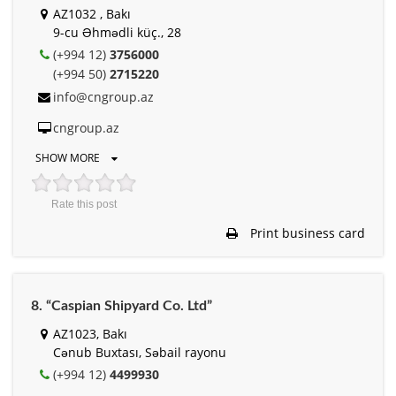
AZ1032 , Bakı
9-cu Əhmədli küç., 28
(+994 12)
3756000
(+994 50)
2715220
info@cngroup.az
cngroup.az
SHOW MORE
Rate this post
Print business card
8. “Caspian Shipyard Co. Ltd”
AZ1023, Bakı
Cənub Buxtası, Səbail rayonu
(+994 12)
4499930