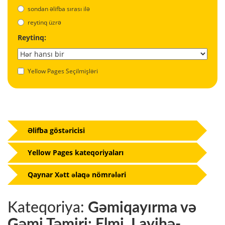
sondan əlifba sırası ilə
reytinq üzrə
Reytinq:
Yellow Pages Seçilmişləri
Əlifba göstəricisi
Yellow Pages kateqoriyaları
Qaynar Xətt əlaqə nömrələri
Kateqoriya:
Gəmiqayırma və
Gəmi Təmiri: Elmi, Layihə-