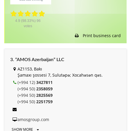
4.9
(98.33%)
96
votes
Print business card
3. “AMOS Azerbaijan” LLC
AZ1153, Bakı
Şamaxı şossesi 7, Sulutəpə; Xocahəsən qəs.
(+994 12)
3427811
(+994 50)
2358059
(+994 50)
2825569
(+994 50)
2251759
amosgroup.com
SHOW MORE