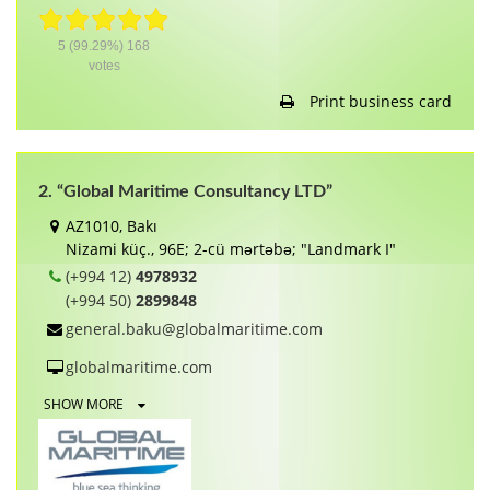
5
(99.29%)
168
votes
Print business card
2. “Global Maritime Consultancy LTD”
AZ1010, Bakı
Nizami küç., 96E; 2-cü mərtəbə; "Landmark I"
(+994 12)
4978932
(+994 50)
2899848
general.baku@globalmaritime.com
globalmaritime.com
SHOW MORE