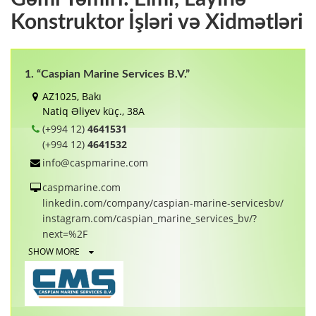
Konstruktor İşləri və Xidmətləri
1. “Caspian Marine Services B.V.”
AZ1025, Bakı
Natiq Əliyev küç., 38А
(+994 12)
4641531
(+994 12)
4641532
info@caspmarine.com
caspmarine.com
linkedin.com/company/caspian-marine-servicesbv/
instagram.com/caspian_marine_services_bv/?
next=%2F
SHOW MORE