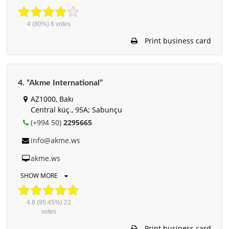
4
(80%)
8
votes
Print business card
4. “Akme International”
AZ1000, Bakı
Central küç., 95A; Sabunçu
(+994 50)
2295665
info@akme.ws
akme.ws
SHOW MORE
4.8
(95.45%)
22
votes
Print business card