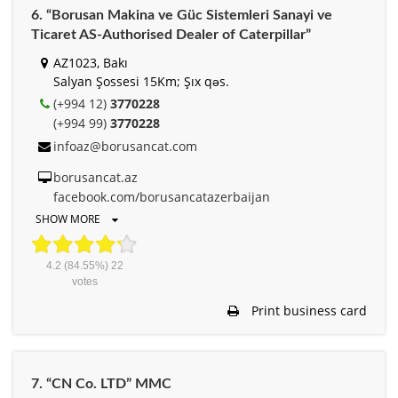
6. “Borusan Makina ve Güc Sistemleri Sanayi ve
Ticaret AS-Authorised Dealer of Caterpillar”
AZ1023, Bakı
Salyan Şossesi 15Km; Şıx qəs.
(+994 12)
3770228
(+994 99)
3770228
infoaz@borusancat.com
borusancat.az
facebook.com/borusancatazerbaijan
SHOW MORE
4.2
(84.55%)
22
votes
Print business card
7. “CN Co. LTD” MMC