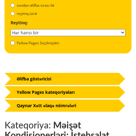
sondan əlifba sırası ilə
reytinq üzrə
Reytinq:
Yellow Pages Seçilmişləri
Əlifba göstəricisi
Yellow Pages kateqoriyaları
Qaynar Xətt əlaqə nömrələri
Kateqoriya:
Məişət
Kondisionerləri: İstehsalat,