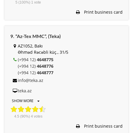
5
(100%)
1
vote
Print business card
9. “Az-Tex MMC”, (Teka)
AZ1052, Bakı
Əhməd Rəcəbli küç., 31/5
(+994 12)
4648775
(+994 12)
4648776
(+994 12)
4648777
info@teka.az
teka.az
SHOW MORE
4.5
(90%)
4
votes
Print business card