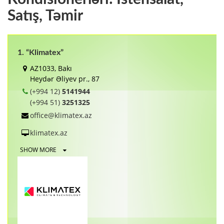
Satış, Təmir
1. “Klimatex”
AZ1033, Bakı
Heydər Əliyev pr., 87
(+994 12)
5141944
(+994 51)
3251325
office@klimatex.az
klimatex.az
SHOW MORE