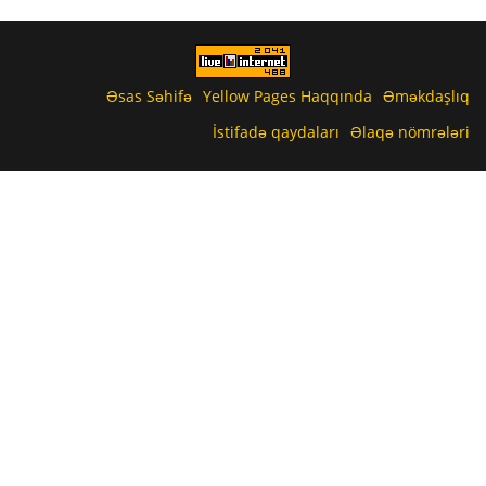
Əsas Səhifə
Yellow Pages Haqqında
Əməkdaşlıq
İstifadə qaydaları
Əlaqə nömrələri