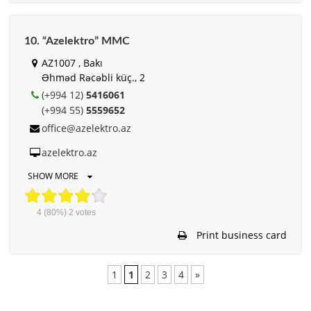
10. “Azelektro” MMC
AZ1007 , Bakı
Əhməd Rəcəbli küç., 2
(+994 12)
5416061
(+994 55)
5559652
office@azelektro.az
azelektro.az
SHOW MORE
4
(80%)
2
votes
Print business card
1
1
2
3
4
»