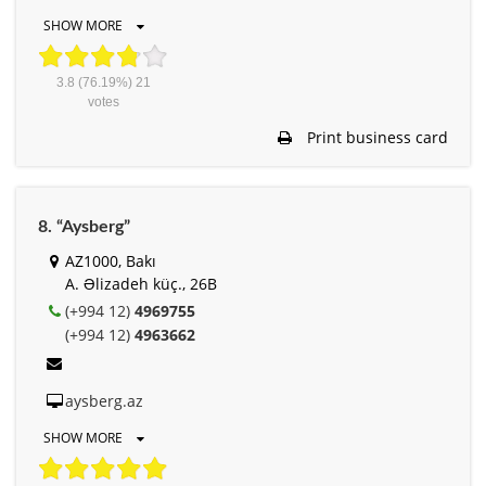
SHOW MORE
3.8
(76.19%)
21
votes
Print business card
8. “Aysberg”
AZ1000, Bakı
A. Əlizadeh küç., 26B
(+994 12)
4969755
(+994 12)
4963662
aysberg.az
SHOW MORE