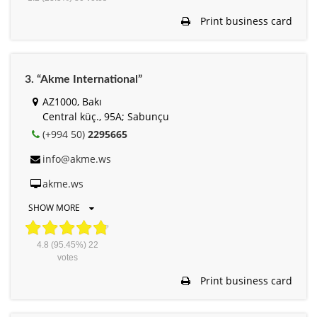
Print business card
3. “Akme International”
AZ1000, Bakı
Central küç., 95A; Sabunçu
(+994 50)
2295665
info@akme.ws
akme.ws
SHOW MORE
4.8
(95.45%)
22
votes
Print business card