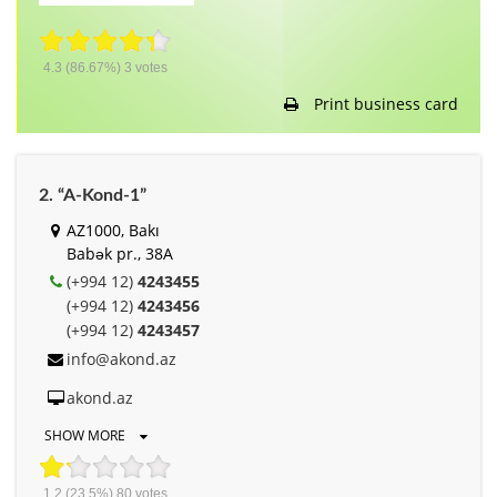
4.3
(86.67%)
3
votes
Print business card
2. “A-Kond-1”
AZ1000, Bakı
Babək pr., 38A
(+994 12)
4243455
(+994 12)
4243456
(+994 12)
4243457
info@akond.az
akond.az
SHOW MORE
1.2
(23.5%)
80
votes