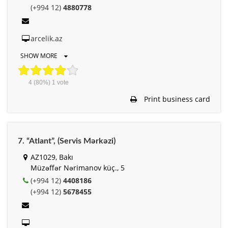
(+994 12)
4880778
arcelik.az
SHOW MORE
4
(80%)
1
vote
Print business card
7. “Atlant”, (Servis Mərkəzi)
AZ1029, Bakı
Müzəffər Nərimanov küç., 5
(+994 12)
4408186
(+994 12)
5678455