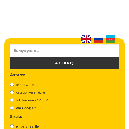
AXTARIŞ
Axtarış:
brendlər üzrə
kateqoriyalar üzrə
telefon nömrələri ilə
via Google™
Sırala:
əlifba sırası ilə