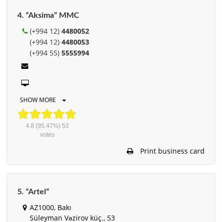
4. “Aksima” MMC
(+994 12)
4480052
(+994 12)
4480053
(+994 55)
5555994
SHOW MORE
4.8
(95.47%)
53
votes
Print business card
5. “Artel”
AZ1000, Bakı
Süleyman Vəzirov küç., 53