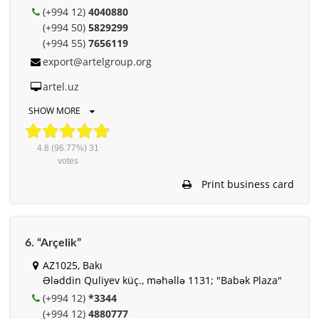
(+994 12)
4040880
(+994 50)
5829299
(+994 55)
7656119
export@artelgroup.org
artel.uz
SHOW MORE
4.8
(96.77%)
31
votes
Print business card
6. “Arçelik”
AZ1025, Bakı
Ələddin Quliyev küç., məhəllə 1131; "Babək Plaza"
(+994 12)
*3344
(+994 12)
4880777