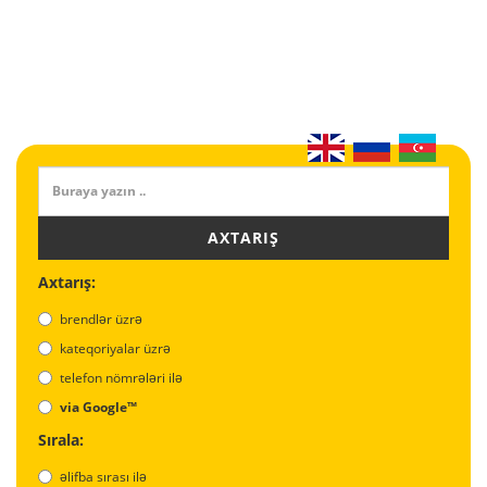
AXTARIŞ
Axtarış:
brendlər üzrə
kateqoriyalar üzrə
telefon nömrələri ilə
via Google™
Sırala:
əlifba sırası ilə