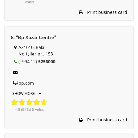
votes
Print business card
8. “Bp Xazar Centre”
AZ1010, Bakı
Neftçilər pr., 153
(+994 12)
5256000
bp.com
SHOW MORE
4.6
(92%)
5
votes
Print business card