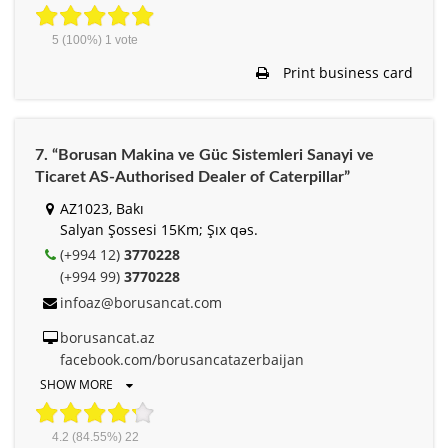
5
(100%)
1
vote
Print business card
7. “Borusan Makina ve Güc Sistemleri Sanayi ve
Ticaret AS-Authorised Dealer of Caterpillar”
AZ1023, Bakı
Salyan Şossesi 15Km; Şıx qəs.
(+994 12)
3770228
(+994 99)
3770228
infoaz@borusancat.com
borusancat.az
facebook.com/borusancatazerbaijan
SHOW MORE
4.2
(84.55%)
22