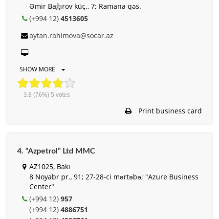
Əmir Bağırov küç., 7; Ramana qəs.
(+994 12)
4513605
aytan.rahimova@socar.az
SHOW MORE
3.8
(76%)
5
votes
Print business card
4. “Azpetrol” Ltd MMC
AZ1025, Bakı
8 Noyabr pr., 91; 27-28-ci mərtəbə; "Azure Business
Center"
(+994 12)
957
(+994 12)
4886751