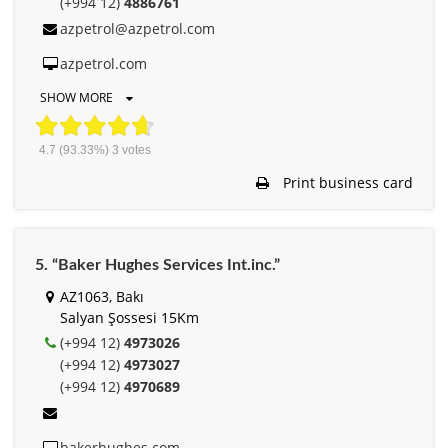
(+994 12)
4886761
azpetrol@azpetrol.com
azpetrol.com
SHOW MORE
4.7
(93.33%)
3
votes
Print business card
5. “Baker Hughes Services Int.inc.”
AZ1063, Bakı
Salyan Şossesi 15Km
(+994 12)
4973026
(+994 12)
4973027
(+994 12)
4970689
bakerhughes.com