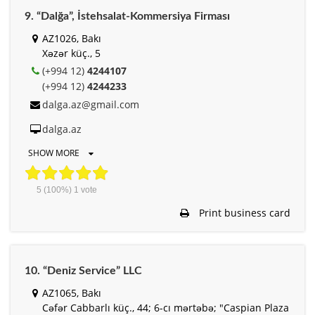
9. “Dalğa”, İstehsalat-Kommersiya Firması
AZ1026, Bakı
Xəzər küç., 5
(+994 12)
4244107
(+994 12)
4244233
dalga.az@gmail.com
dalga.az
SHOW MORE
5
(100%)
1
vote
Print business card
10. “Deniz Service” LLC
AZ1065, Bakı
Cəfər Cabbarlı küç., 44; 6-cı mərtəbə; "Caspian Plaza