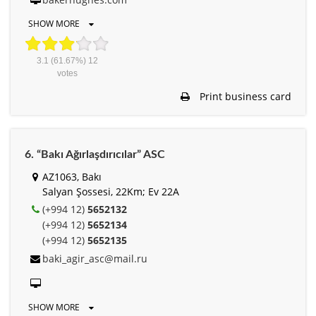
SHOW MORE
3.1
(61.67%)
12
votes
Print business card
6. “Bakı Ağırlaşdırıcılar” ASC
AZ1063, Bakı
Salyan Şossesi, 22Km; Ev 22A
(+994 12)
5652132
(+994 12)
5652134
(+994 12)
5652135
baki_agir_asc@mail.ru
SHOW MORE