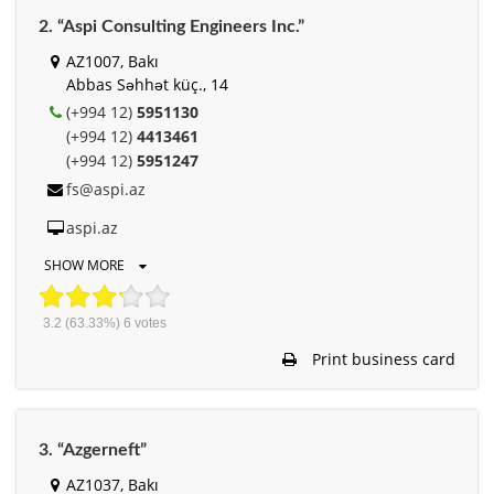
2. “Aspi Consulting Engineers Inc.”
AZ1007, Bakı
Abbas Səhhət küç., 14
(+994 12)
5951130
(+994 12)
4413461
(+994 12)
5951247
fs@aspi.az
aspi.az
SHOW MORE
3.2
(63.33%)
6
votes
Print business card
3. “Azgerneft”
AZ1037, Bakı