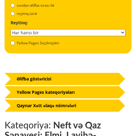
sondan əlifba sırası ilə
reytinq üzrə
Reytinq:
Yellow Pages Seçilmişləri
Əlifba göstəricisi
Yellow Pages kateqoriyaları
Qaynar Xətt əlaqə nömrələri
Kateqoriya:
Neft və Qaz
Sənayesi: Elmi, Layihə-