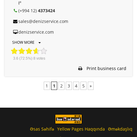
I"
(+994 12)
4373424
sales@denizservice.com
denizservice.com
SHOW MORE
3.6
(72.5%)
8
votes
Print business card
1
1
2
3
4
5
»
Əsas Səhifə
Yellow Pages Haqqında
Əməkdaşlıq