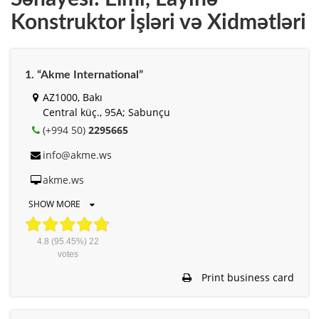
Konstruktor İşləri və Xidmətləri
1. “Akme International”
AZ1000, Bakı
Central küç., 95A; Sabunçu
(+994 50)
2295665
info@akme.ws
akme.ws
SHOW MORE
4.8
(95.45%)
22
votes
Print business card