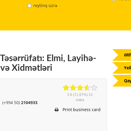
reytinq üzrə
Əli
əsərrüfatı: Elmi, Layihə-
 və Xidmətləri
Yel
Qay
3.6
(71.67%)
12
votes
(+994 50)
2104933
Print business card