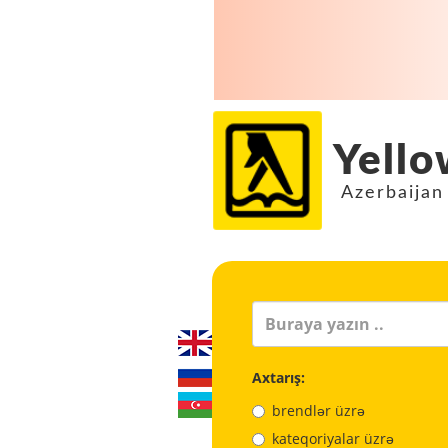
Yello
Azerbaijan
Axtarış:
brendlər üzrə
kateqoriyalar üzrə