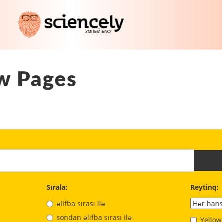
w Pages
Sırala:
Reytinq:
əlifba sırası ilə
sondan əlifba sırası ilə
Yellow