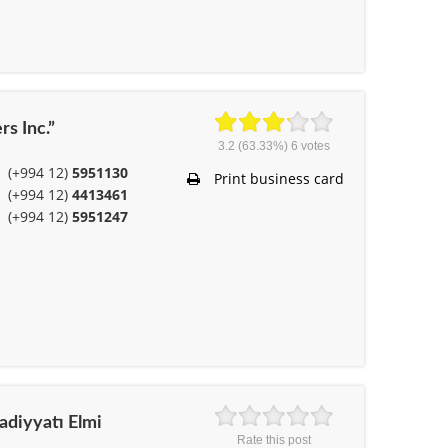
rs Inc.”
3.2
(63.33%)
6
votes
(+994 12)
5951130
Print business card
(+994 12)
4413461
(+994 12)
5951247
sadiyyatı Elmi
Rate this post