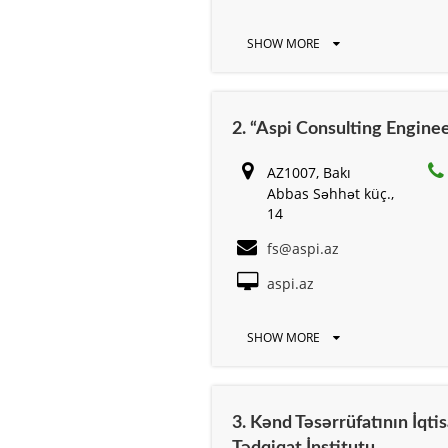
SHOW MORE
2. “Aspi Consulting Enginee
AZ1007, Bakı
Abbas Səhhət küç.,
14
fs@aspi.az
aspi.az
SHOW MORE
3. Kənd Təsərrüfatının İqti
Tədqiqat İnstitutu