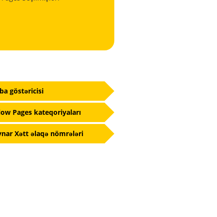
fba göstəricisi
low Pages kateqoriyaları
nar Xətt əlaqə nömrələri