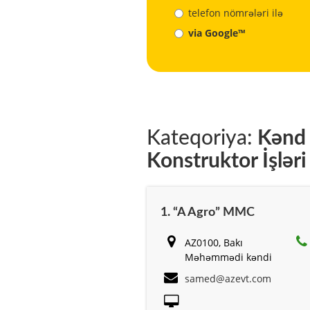
telefon nömrələri ilə
via Google™
Kateqoriya:
Kənd T
Konstruktor İşləri
1. “A Agro” MMC
AZ0100, Bakı
Məhəmmədi kəndi
samed@azevt.com