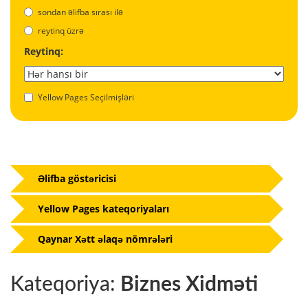
sondan əlifba sırası ilə
reytinq üzrə
Reytinq:
Yellow Pages Seçilmişləri
Əlifba göstəricisi
Yellow Pages kateqoriyaları
Qaynar Xətt əlaqə nömrələri
Kateqoriya:
Biznes Xidməti