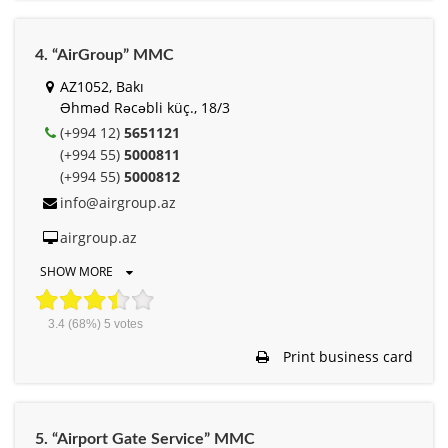
4. “AirGroup” MMC
AZ1052, Bakı
Əhməd Rəcəbli küç., 18/3
(+994 12)
5651121
(+994 55)
5000811
(+994 55)
5000812
info@airgroup.az
airgroup.az
SHOW MORE
3.4
(68%)
5
votes
Print business card
5. “Airport Gate Service” MMC