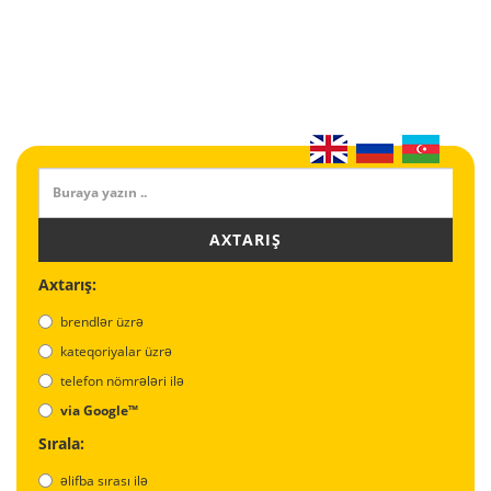
AXTARIŞ
Axtarış:
brendlər üzrə
kateqoriyalar üzrə
telefon nömrələri ilə
via Google™
Sırala:
əlifba sırası ilə