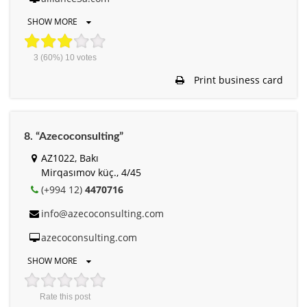
SHOW MORE
3
(60%)
10
votes
Print business card
8. “Azecoconsulting”
AZ1022, Bakı
Mirqasımov küç., 4/45
(+994 12)
4470716
info@azecoconsulting.com
azecoconsulting.com
SHOW MORE
Rate this post