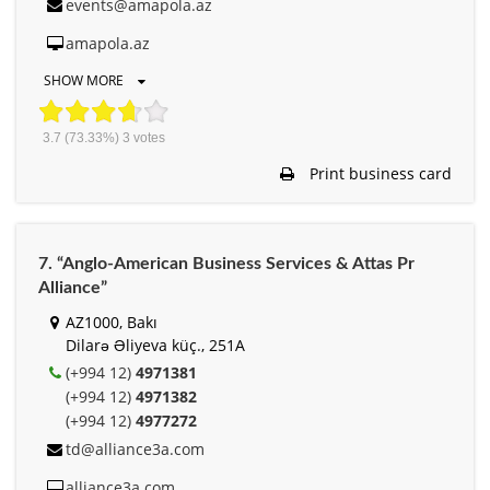
events@amapola.az
amapola.az
SHOW MORE
3.7
(73.33%)
3
votes
Print business card
7. “Anglo-American Business Services & Attas Pr
Alliance”
AZ1000, Bakı
Dilarə Əliyeva küç., 251A
(+994 12)
4971381
(+994 12)
4971382
(+994 12)
4977272
td@alliance3a.com
alliance3a.com