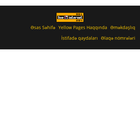
Əsas Səhifə
Yellow Pages Haqqında
Əməkdaşlıq
İstifadə qaydaları
Əlaqə nömrələri