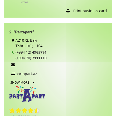
votes
Print business card
2. “Partapart”
AZ1072, Bakı
Təbriz küç., 104
(+994 12)
4965791
(+994 70)
7111110
partapart.az
SHOW MORE