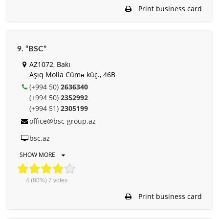
Print business card
9. “BSC”
AZ1072, Bakı
Aşıq Molla Cümə küç., 46B
(+994 50)
2636340
(+994 50)
2352992
(+994 51)
2305199
office@bsc-group.az
bsc.az
SHOW MORE
4
(80%)
7
votes
Print business card