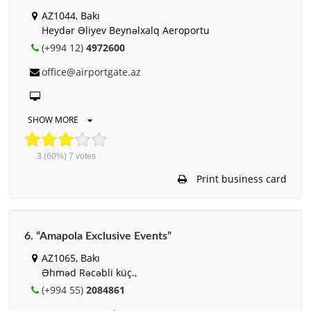
AZ1044, Bakı
Heydər Əliyev Beynəlxalq Aeroportu
(+994 12)
4972600
office@airportgate.az
SHOW MORE
3
(60%)
7
votes
Print business card
6. “Amapola Exclusive Events”
AZ1065, Bakı
Əhməd Rəcəbli küç.,
(+994 55)
2084861