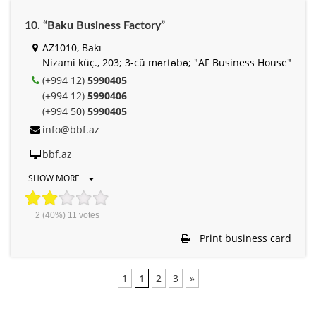
10. “Baku Business Factory”
AZ1010, Bakı
Nizami küç., 203; 3-cü mərtəbə; "AF Business House"
(+994 12)
5990405
(+994 12)
5990406
(+994 50)
5990405
info@bbf.az
bbf.az
SHOW MORE
2
(40%)
11
votes
Print business card
1
1
2
3
»