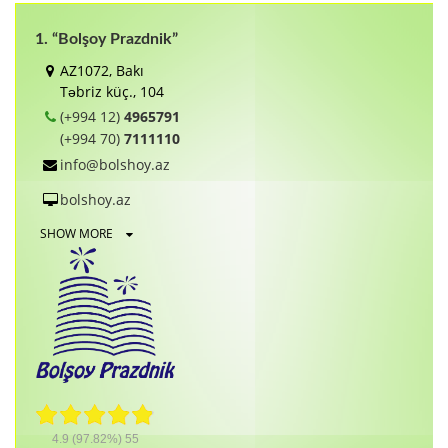
1. “Bolşoy Prazdnik”
AZ1072, Bakı
Təbriz küç., 104
(+994 12)
4965791
(+994 70)
7111110
info@bolshoy.az
bolshoy.az
SHOW MORE
4.9
(97.82%)
55