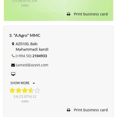
4.4
(88.81%)
109
votes
Print business card
3. “A Agro” MMC
AZ0100, Bakı
Məhəmmədi kəndi
(+994 50)
2104933
samed@azevt.com
SHOW MORE
3.6
(71.67%)
12
votes
Print business card