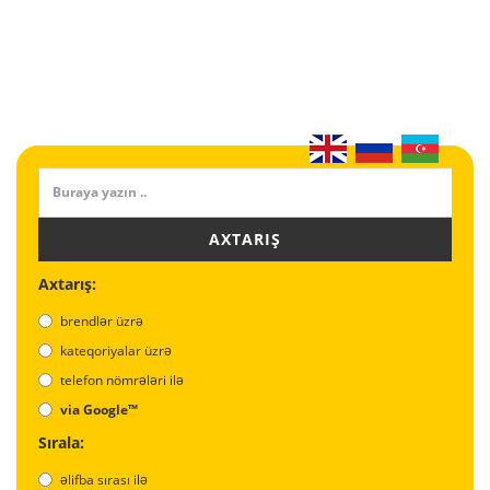
AXTARIŞ
Axtarış:
brendlər üzrə
kateqoriyalar üzrə
telefon nömrələri ilə
via Google™
Sırala:
əlifba sırası ilə