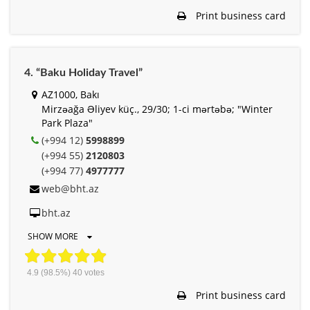
Print business card
4. “Baku Holiday Travel”
AZ1000, Bakı
Mirzəağa Əliyev küç., 29/30; 1-ci mərtəbə; "Winter
Park Plaza"
(+994 12)
5998899
(+994 55)
2120803
(+994 77)
4977777
web@bht.az
bht.az
SHOW MORE
4.9
(98.5%)
40
votes
Print business card