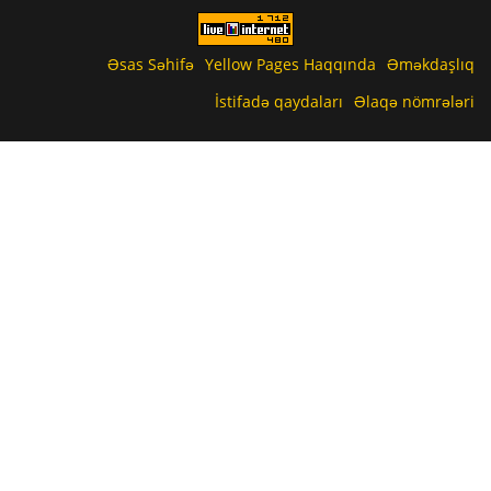
Əsas Səhifə
Yellow Pages Haqqında
Əməkdaşlıq
İstifadə qaydaları
Əlaqə nömrələri