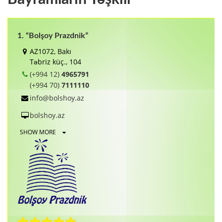
1. “Bolşoy Prazdnik”
AZ1072, Bakı
Təbriz küç., 104
(+994 12)
4965791
(+994 70)
7111110
info@bolshoy.az
bolshoy.az
SHOW MORE