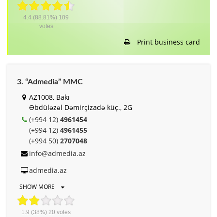
4.4
(88.81%)
109
votes
Print business card
3. “Admedia” MMC
AZ1008, Bakı
Əbdüləzəl Dəmirçizadə küç., 2G
(+994 12)
4961454
(+994 12)
4961455
(+994 50)
2707048
info@admedia.az
admedia.az
SHOW MORE
1.9
(38%)
20
votes