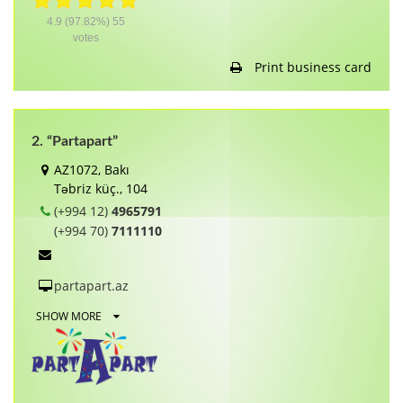
4.9
(97.82%)
55
votes
Print business card
2. “Partapart”
AZ1072, Bakı
Təbriz küç., 104
(+994 12)
4965791
(+994 70)
7111110
partapart.az
SHOW MORE