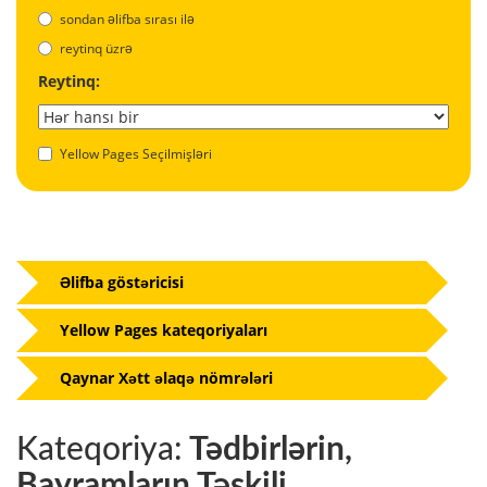
sondan əlifba sırası ilə
reytinq üzrə
Reytinq:
Yellow Pages Seçilmişləri
Əlifba göstəricisi
Yellow Pages kateqoriyaları
Qaynar Xətt əlaqə nömrələri
Kateqoriya:
Tədbirlərin,
Bayramların Təşkili