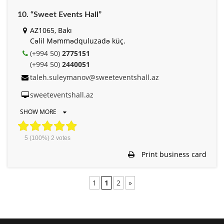
10. “Sweet Events Hall”
AZ1065, Bakı
Cəlil Məmmədquluzadə küç.
(+994 50)
2775151
(+994 50)
2440051
taleh.suleymanov@sweeteventshall.az
sweeteventshall.az
SHOW MORE
5
(100%)
2
votes
Print business card
1
1
2
»