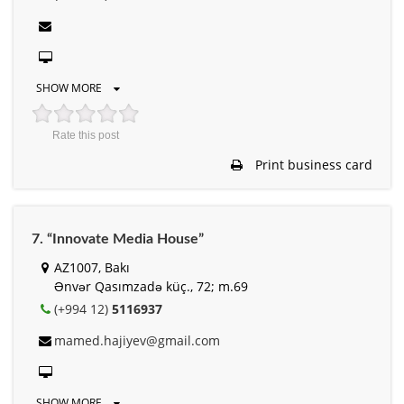
SHOW MORE
Rate this post
Print business card
7. “Innovate Media House”
AZ1007, Bakı
Ənvər Qasımzadə küç., 72; m.69
(+994 12)
5116937
mamed.hajiyev@gmail.com
SHOW MORE