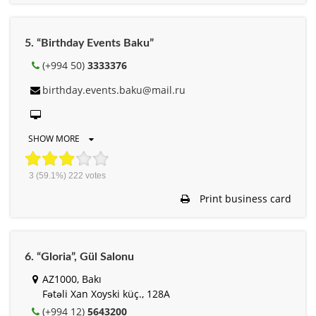
5. “Birthday Events Baku”
(+994 50)
3333376
birthday.events.baku@mail.ru
SHOW MORE
3
(59.1%)
222
votes
Print business card
6. “Gloria”, Gül Salonu
AZ1000, Bakı
Fətəli Xan Xoyski küç., 128A
(+994 12)
5643200