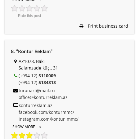
Rate this post
Print business card
8. “Kontur Reklam”
AZ1078, Bakı
Salamzadə küç., 31
(+994 12)
5110009
(+994 12)
5134313
turanart@mail.ru
office@konturreklam.az
konturreklam.az
facebook.com/konturmmc/
instagram.com/kontur_mmc/
SHOW MORE