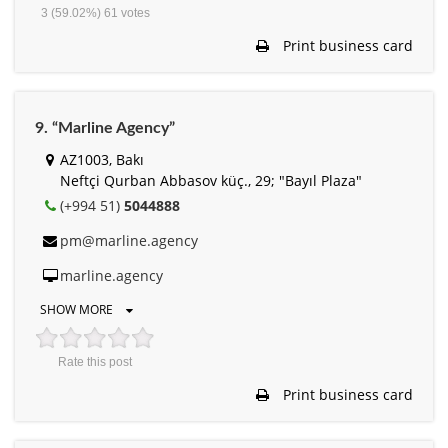
3
(59.02%)
61
votes
Print business card
9. “Marline Agency”
AZ1003, Bakı
Neftçi Qurban Abbasov küç., 29; "Bayıl Plaza"
(+994 51)
5044888
pm@marline.agency
marline.agency
SHOW MORE
Rate this post
Print business card