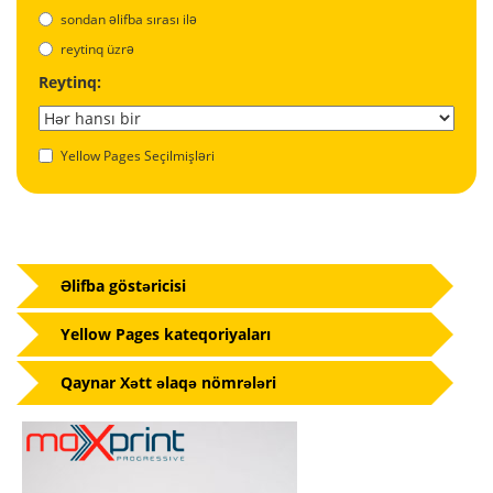
sondan əlifba sırası ilə
reytinq üzrə
Reytinq:
Yellow Pages Seçilmişləri
Əlifba göstəricisi
Yellow Pages kateqoriyaları
Qaynar Xətt əlaqə nömrələri