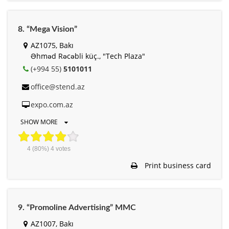
8. “Mega Vision”
AZ1075, Bakı
Əhməd Rəcəbli küç., "Tech Plaza"
(+994 55)
5101011
office@stend.az
expo.com.az
SHOW MORE
4
(80%)
4
votes
Print business card
9. “Promoline Advertising” MMC
AZ1007, Bakı