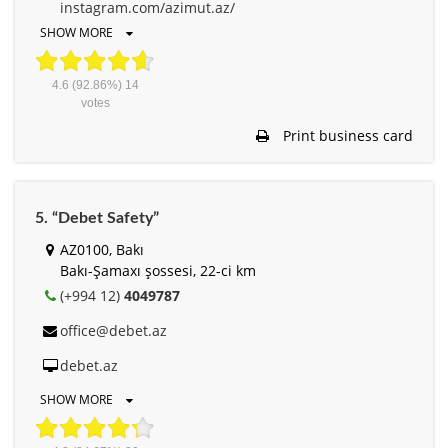
instagram.com/azimut.az/
SHOW MORE
4.6
(92.86%)
14
votes
Print business card
5. “Debet Safety”
AZ0100, Bakı
Bakı-Şamaxı şossesi, 22-ci km
(+994 12)
4049787
office@debet.az
debet.az
SHOW MORE