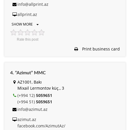
info@allprint.az
allprint.az
SHOW MORE
Rate this post
Print business card
4. “Azimut” MMC
AZ1001, Bakı
Mixail Lermontov küç., 3
(+994 12)
5059651
(+994 51)
5059651
info@azimut.az
azimut.az
facebook.com/AzimutAz/