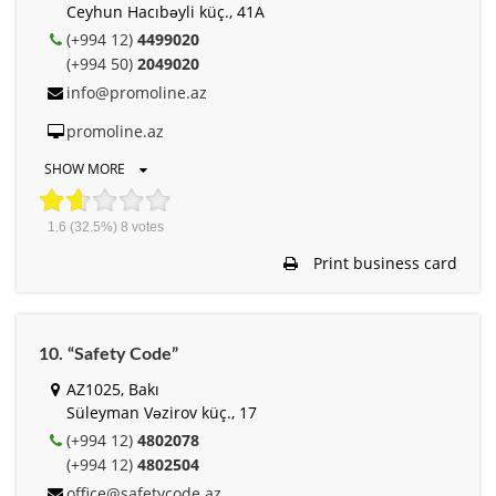
Ceyhun Hacıbəyli küç., 41A
(+994 12)
4499020
(+994 50)
2049020
info@promoline.az
promoline.az
SHOW MORE
1.6
(32.5%)
8
votes
Print business card
10. “Safety Code”
AZ1025, Bakı
Süleyman Vəzirov küç., 17
(+994 12)
4802078
(+994 12)
4802504
office@safetycode.az