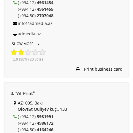
(+994 12)
4961454
(+994 12)
4961455
(+994 50)
2707048
info@admedia.az
admedia.az
SHOW MORE
1.9
(38%)
20
votes
Print business card
3. “AllPrint”
AZ1095, Bakı
Əlövsət Quliyev küç., 133
(+994 12)
5981991
(+994 12)
4986172
(+994 50)
4164246