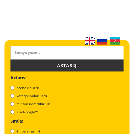
AXTARIŞ
Axtarış:
brendlər üzrə
kateqoriyalar üzrə
telefon nömrələri ilə
via Google™
Sırala:
əlifba sırası ilə