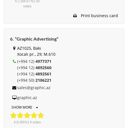
4.2
(84.67%)
30
votes
Print business card
6. “Graphic Advertising”
AZ1025, Bakı
Xocalı pr., 29; M.610
(+994 12)
4977371
(+994 12)
4892560
(+994 12)
4892561
(+994 50)
2106221
sales@graphic.az
graphic.az
SHOW MORE
4.8
(95%)
4
votes