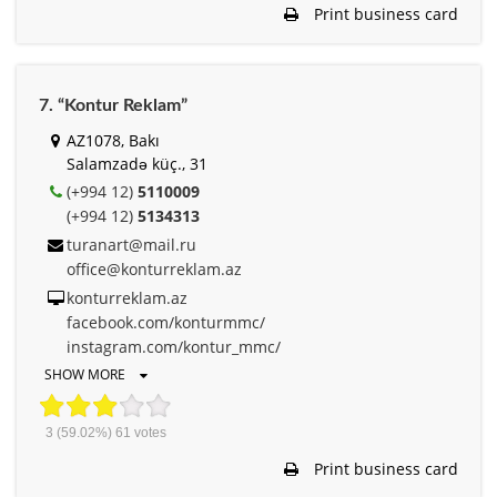
Print business card
7. “Kontur Reklam”
AZ1078, Bakı
Salamzadə küç., 31
(+994 12)
5110009
(+994 12)
5134313
turanart@mail.ru
office@konturreklam.az
konturreklam.az
facebook.com/konturmmc/
instagram.com/kontur_mmc/
SHOW MORE
3
(59.02%)
61
votes
Print business card