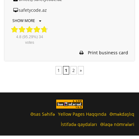
safetycode.az
SHOW MORE
4.8
(95.29%)
34
votes
Print business card
1
1
2
»
Əsas Səhifə
Yellow Pages Haqqında
Əməkdaşlıq
İstifadə qaydaları
Əlaqə nömrələri