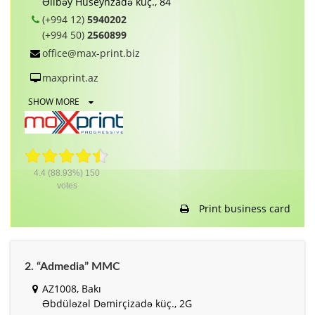
Əlibəy Hüseynzadə küç., 84
(+994 12)
5940202
(+994 50)
2560899
office@max-print.biz
maxprint.az
SHOW MORE
4.4
(88.93%)
150
votes
Print business card
2. “Admedia” MMC
AZ1008, Bakı
Əbdüləzəl Dəmirçizadə küç., 2G