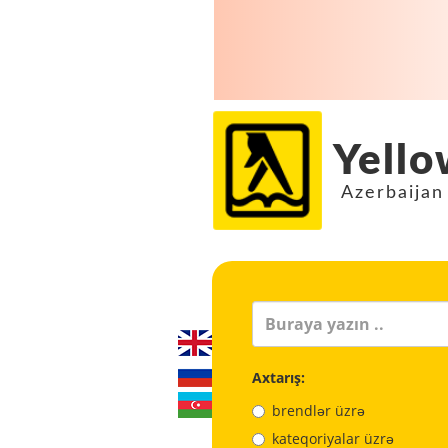
Yello
Azerbaijan
Axtarış:
brendlər üzrə
kateqoriyalar üzrə