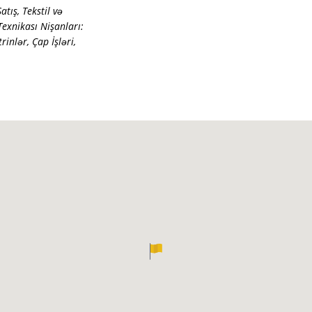
Satış
,
Tekstil və
Texnikası Nişanları:
trinlər
,
Çap İşləri
,