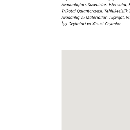
Avadanlıqları
,
Suvenirlər: İstehsalat, 
Trikotaj Qalantereyası
,
Təhlükəsizlik 
Avadanlıq və Materiallar
,
Təşviqat
,
Vi
İşçi Geyimləri və Xüsusi Geyimlər