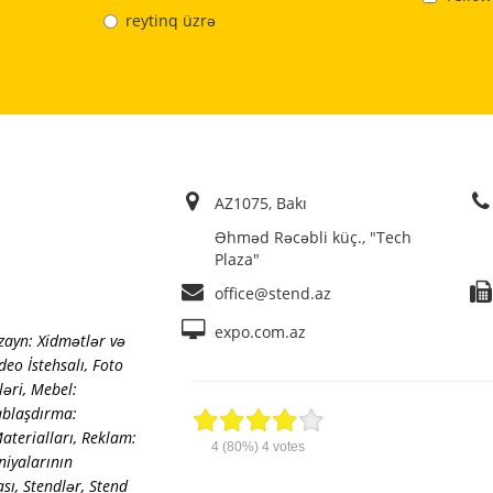
reytinq üzrə
AZ1075, Bakı
Əhməd Rəcəbli küç., "Tech
Plaza"
office@stend.az
expo.com.az
zayn: Xidmətlər və
deo İstehsalı
,
Foto
ləri
,
Mebel:
blaşdırma:
aterialları
,
Reklam:
4
(80%)
4
votes
iyalarının
ası
,
Stendlər, Stend