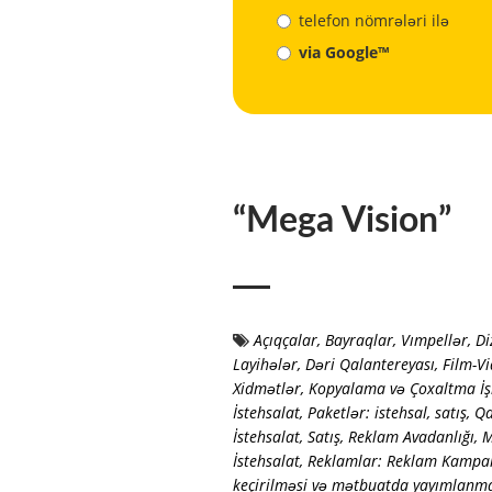
telefon nömrələri ilə
via Google™
“Mega Vision”
Açıqçalar
,
Bayraqlar, Vımpellər
,
Di
Layihələr
,
Dəri Qalantereyası
,
Film-Vi
Xidmətlər
,
Kopyalama və Çoxaltma İş
İstehsalat
,
Paketlər: istehsal, satış
,
Qa
İstehsalat, Satış
,
Reklam Avadanlığı, M
İstehsalat
,
Reklamlar: Reklam Kampan
keçirilməsi və mətbuatda yayımlanm