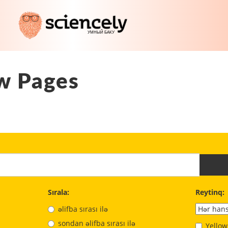
w Pages
Sırala:
Reytinq:
əlifba sırası ilə
sondan əlifba sırası ilə
Yellow