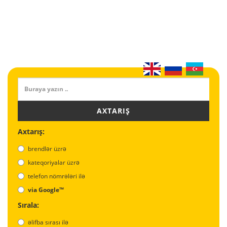
AXTARIŞ
Axtarış:
brendlər üzrə
kateqoriyalar üzrə
telefon nömrələri ilə
via Google™
Sırala:
əlifba sırası ilə