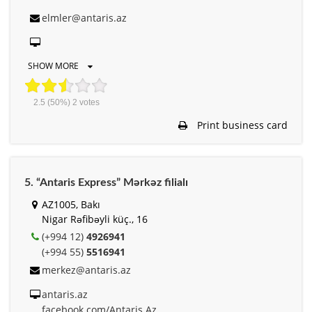
elmler@antaris.az
SHOW MORE
2.5
(50%)
2
votes
Print business card
5. “Antaris Express” Mərkəz filialı
AZ1005, Bakı
Nigar Rəfibəyli küç., 16
(+994 12)
4926941
(+994 55)
5516941
merkez@antaris.az
antaris.az
facebook.com/Antaris.Az