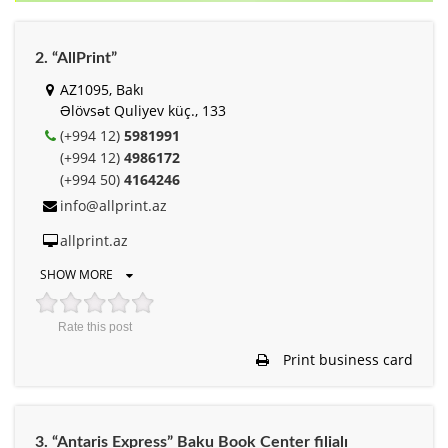
2. “AllPrint”
AZ1095, Bakı
Əlövsət Quliyev küç., 133
(+994 12)
5981991
(+994 12)
4986172
(+994 50)
4164246
info@allprint.az
allprint.az
SHOW MORE
Rate this post
Print business card
3. “Antaris Express” Baku Book Center filialı