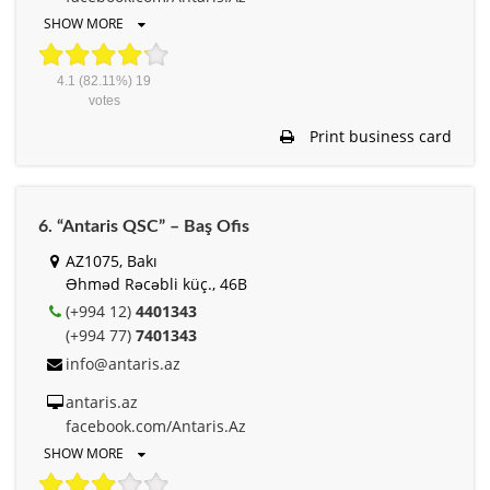
SHOW MORE
4.1
(82.11%)
19
votes
Print business card
6. “Antaris QSC” – Baş Ofis
AZ1075, Bakı
Əhməd Rəcəbli küç., 46B
(+994 12)
4401343
(+994 77)
7401343
info@antaris.az
antaris.az
facebook.com/Antaris.Az
SHOW MORE