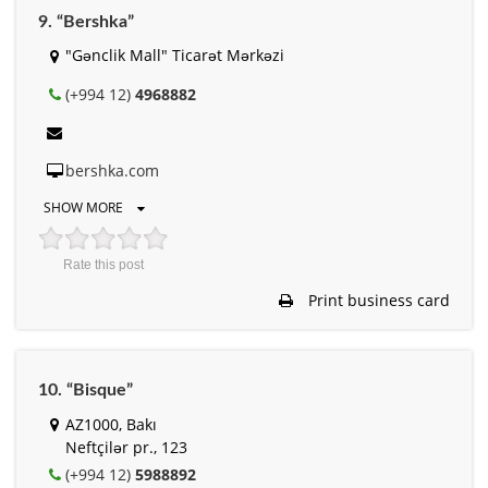
9. “Bershka”
"Gənclik Mall" Ticarət Mərkəzi
(+994 12)
4968882
bershka.com
SHOW MORE
Rate this post
Print business card
10. “Bisque”
AZ1000, Bakı
Neftçilər pr., 123
(+994 12)
5988892