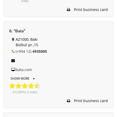
votes
Print business card
8. “Bata”
AZ1000, Bakı
Bülbül pr.,15
(+994 12)
4935005
bata.com
SHOW MORE
4.5
(90%)
2
votes
Print business card