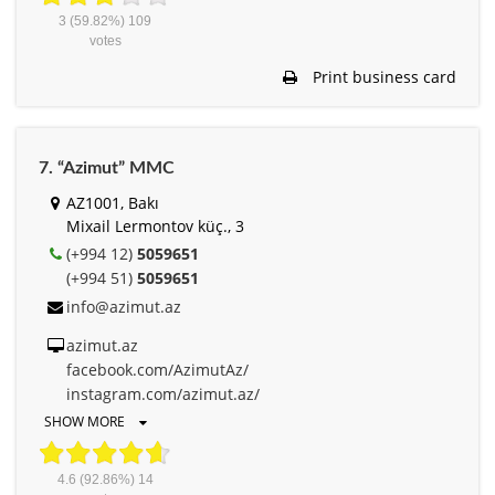
3
(59.82%)
109
votes
Print business card
7. “Azimut” MMC
AZ1001, Bakı
Mixail Lermontov küç., 3
(+994 12)
5059651
(+994 51)
5059651
info@azimut.az
azimut.az
facebook.com/AzimutAz/
instagram.com/azimut.az/
SHOW MORE
4.6
(92.86%)
14