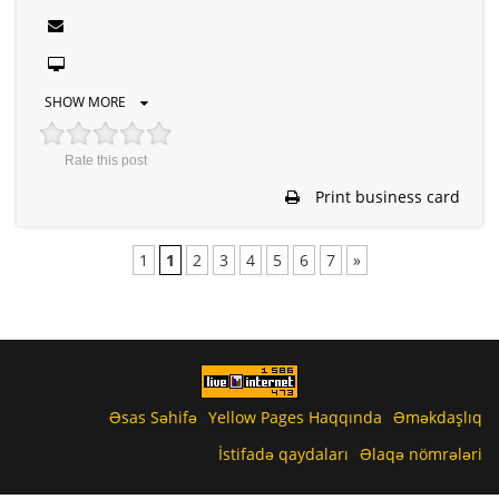
SHOW MORE
Rate this post
Print business card
1
1
2
3
4
5
6
7
»
Əsas Səhifə
Yellow Pages Haqqında
Əməkdaşlıq
İstifadə qaydaları
Əlaqə nömrələri