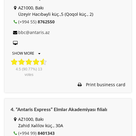
AZ1000, Bakı
Üzeyir Hacıbəyli küç.,5 (Qoqol küç., 2)
(+994 55)
8762550
bbc@antaris.az
SHOW MORE
4.5
(90.77%)
13
votes
Print business card
4. “Antaris Express” Elmlər Akademiyası filialı
AZ1000, Bakı
Zahid Xəlilov küç., 30A
(+994 99)
8401343