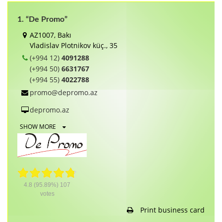
1. “De Promo”
AZ1007, Bakı
Vladislav Plotnikov küç., 35
(+994 12)
4091288
(+994 50)
6631767
(+994 55)
4022788
promo@depromo.az
depromo.az
SHOW MORE
4.8
(95.89%)
107
votes
Print business card