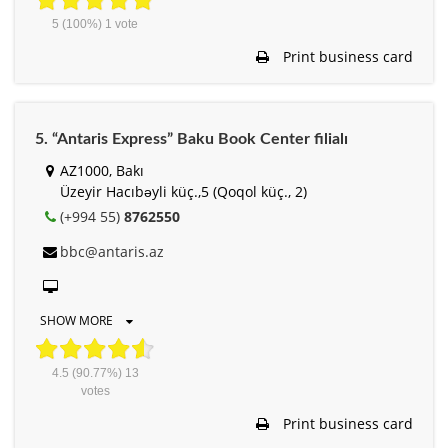
5
(100%)
1
vote
Print business card
5. “Antaris Express” Baku Book Center filialı
AZ1000, Bakı
Üzeyir Hacıbəyli küç.,5 (Qoqol küç., 2)
(+994 55)
8762550
bbc@antaris.az
SHOW MORE
4.5
(90.77%)
13
votes
Print business card