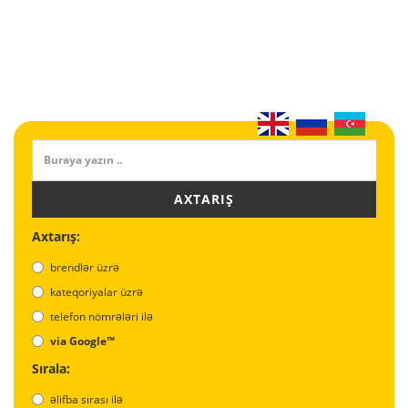
AXTARIŞ
Axtarış:
brendlər üzrə
kateqoriyalar üzrə
telefon nömrələri ilə
via Google™
Sırala:
əlifba sırası ilə