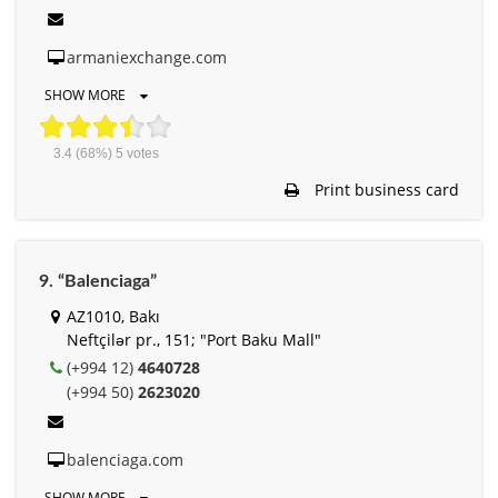
armaniexchange.com
SHOW MORE
3.4
(68%)
5
votes
Print business card
9. “Balenciaga”
AZ1010, Bakı
Neftçilər pr., 151; "Port Baku Mall"
(+994 12)
4640728
(+994 50)
2623020
balenciaga.com
SHOW MORE