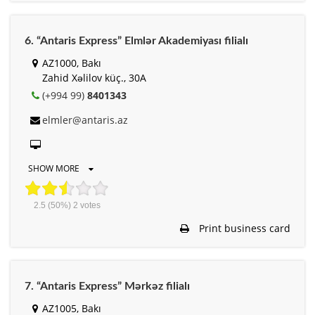
6. “Antaris Express” Elmlər Akademiyası filialı
AZ1000, Bakı
Zahid Xəlilov küç., 30A
(+994 99)
8401343
elmler@antaris.az
SHOW MORE
2.5
(50%)
2
votes
Print business card
7. “Antaris Express” Mərkəz filialı
AZ1005, Bakı