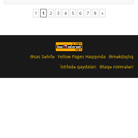
1
1
2
3
4
5
6
7
8
»
Əsas Səhifə
Yellow Pages Haqqında
Əməkdaşlıq
İstifadə qaydaları
Əlaqə nömrələri