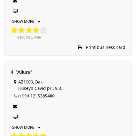
SHOW MORE
4
(80%)
1
vote
Print business card
4. “Allure”
AZ1000, Bakı
Hüseyn Cavid pr., 95C
(+994 12)
5385400
SHOW MORE