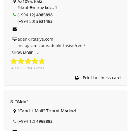
AZ1095, Bakı
Fikrət Əmirov küç., 1
(+994 12)
4985898
(+994 50)
5531453
adenkirtasiye.com
instagram.com/adenkirtasiye/reel/
SHOW MORE
4.7
(93.33%)
3
votes
Print business card
3. “Aldo”
"Gənclik Mall" Ticarət Mərkəzi
(+994 12)
4968883