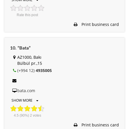
Rate this post
Print business card
10. “Bata”
AZ1000, Bakı
Bülbül pr.,15
(+994 12)
4935005
bata.com
SHOW MORE
4.5
(90%)
2
votes
Print business card