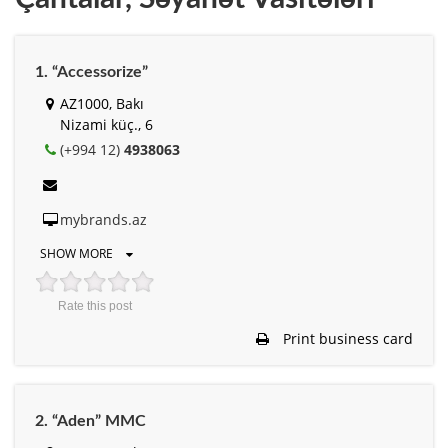
1. “Accessorize”
AZ1000, Bakı
Nizami küç., 6
(+994 12)
4938063
mybrands.az
SHOW MORE
Rate this post
Print business card
2. “Aden” MMC