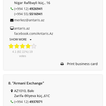
Nigar Rəfibəyli küç., 16
(+994 12)
4926941
(+994 55)
5516941
merkez@antaris.az
antaris.az
facebook.com/Antaris.Az
SHOW MORE
4.1
(82.11%)
19
votes
Print business card
8. “Armani Exchange”
AZ1010, Bakı
Zərifə Əliyeva küç.,61C
(+994 12)
4937071