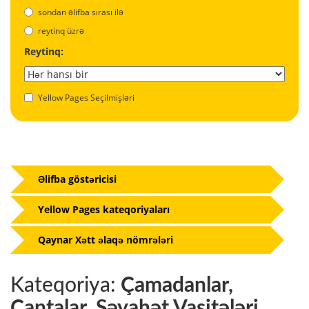
sondan əlifba sırası ilə
reytinq üzrə
Reytinq:
Yellow Pages Seçilmişləri
Əlifba göstəricisi
Yellow Pages kateqoriyaları
Qaynar Xətt əlaqə nömrələri
Kateqoriya:
Çamadanlar,
Çantalar, Səyahət Vasitələri