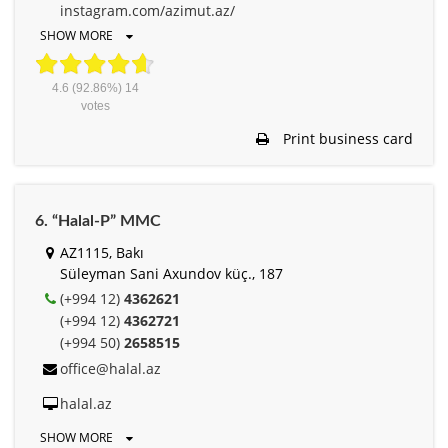
instagram.com/azimut.az/
SHOW MORE
4.6
(92.86%)
14
votes
Print business card
6. “Halal-P” MMC
AZ1115, Bakı
Süleyman Sani Axundov küç., 187
(+994 12)
4362621
(+994 12)
4362721
(+994 50)
2658515
office@halal.az
halal.az
SHOW MORE