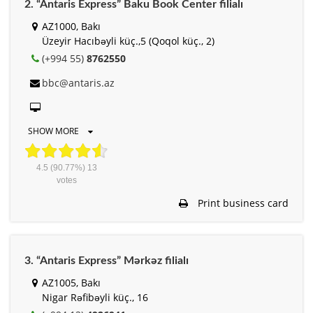
2. “Antaris Express” Baku Book Center filialı
AZ1000, Bakı
Üzeyir Hacıbəyli küç.,5 (Qoqol küç., 2)
(+994 55)
8762550
bbc@antaris.az
SHOW MORE
4.5
(90.77%)
13
votes
Print business card
3. “Antaris Express” Mərkəz filialı
AZ1005, Bakı
Nigar Rəfibəyli küç., 16