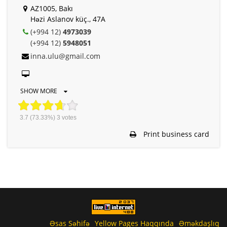
AZ1005, Bakı
Həzi Aslanov küç., 47A
(+994 12)
4973039
(+994 12)
5948051
inna.ulu@gmail.com
SHOW MORE
3.7
(73.33%)
3
votes
Print business card
Əsas Səhifə
Yellow Pages Haqqında
Əməkdaşlıq