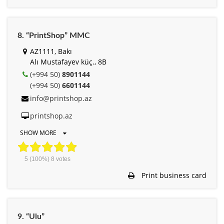
8. “PrintShop” MMC
AZ1111, Bakı
Alı Mustafayev küç., 8B
(+994 50)
8901144
(+994 50)
6601144
info@printshop.az
printshop.az
SHOW MORE
5
(100%)
8
votes
Print business card
9. “Ulu”