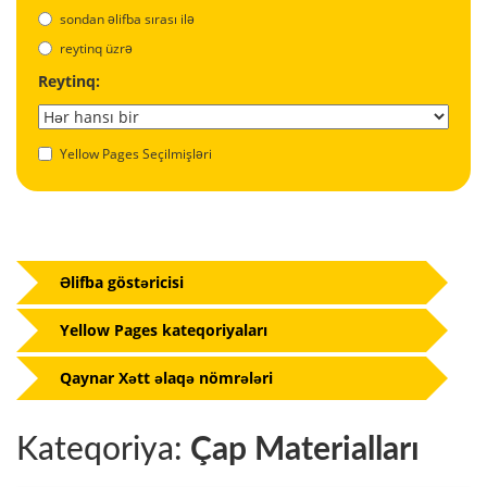
sondan əlifba sırası ilə
reytinq üzrə
Reytinq:
Yellow Pages Seçilmişləri
Əlifba göstəricisi
Yellow Pages kateqoriyaları
Qaynar Xətt əlaqə nömrələri
Kateqoriya:
Çap Materialları