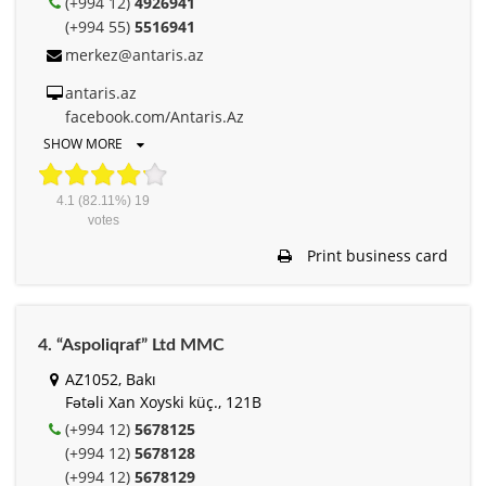
(+994 12)
4926941
(+994 55)
5516941
merkez@antaris.az
antaris.az
facebook.com/Antaris.Az
SHOW MORE
4.1
(82.11%)
19
votes
Print business card
4. “Aspoliqraf” Ltd MMC
AZ1052, Bakı
Fətəli Xan Xoyski küç., 121B
(+994 12)
5678125
(+994 12)
5678128
(+994 12)
5678129