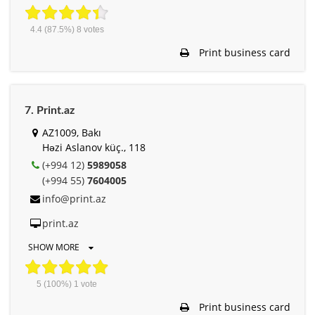
4.4
(87.5%)
8
votes
Print business card
7. Print.az
AZ1009, Bakı
Həzi Aslanov küç., 118
(+994 12)
5989058
(+994 55)
7604005
info@print.az
print.az
SHOW MORE
5
(100%)
1
vote
Print business card