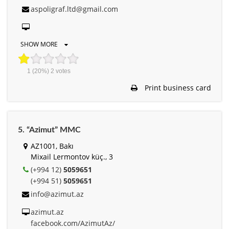
aspoligraf.ltd@gmail.com
SHOW MORE
1
(20%)
2
votes
Print business card
5. “Azimut” MMC
AZ1001, Bakı
Mixail Lermontov küç., 3
(+994 12)
5059651
(+994 51)
5059651
info@azimut.az
azimut.az
facebook.com/AzimutAz/