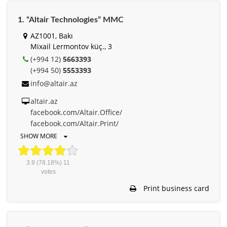
1. “Altair Technologies” MMC
AZ1001, Bakı
Mixail Lermontov küç., 3
(+994 12)
5663393
(+994 50)
5553393
info@altair.az
altair.az
facebook.com/Altair.Office/
facebook.com/Altair.Print/
SHOW MORE
3.9
(78.18%)
11
votes
Print business card