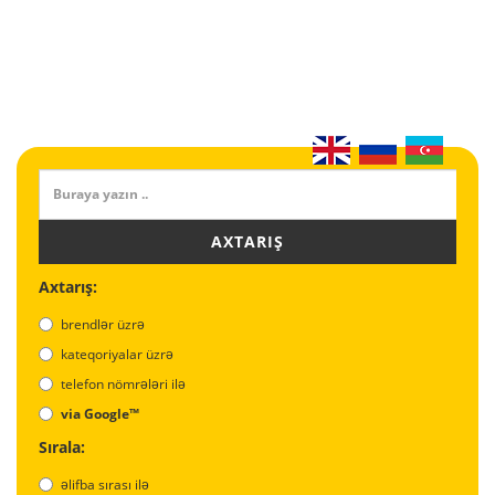
AXTARIŞ
Axtarış:
brendlər üzrə
kateqoriyalar üzrə
telefon nömrələri ilə
via Google™
Sırala:
əlifba sırası ilə