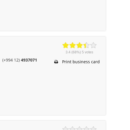
3.4
(68%)
5
votes
(+994 12)
4937071
Print business card