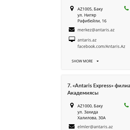
AZ1005, Баку
ул. Нигяр
Рафибейли, 16
merkez@antaris.az
antaris.az
facebook.com/Antaris.Az
SHOW MORE
7. «Antaris Express» фил
Академиясы
AZ1000, Баку
ул. Захида
Халилова, 30A
elmler@antaris.az