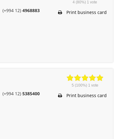
4
(80%)
1
vote
(+994 12)
4968883
Print business card
5
(100%)
1
vote
(+994 12)
5385400
Print business card