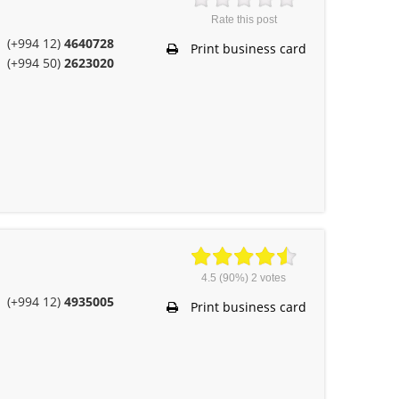
Rate this post
(+994 12)
4640728
Print business card
(+994 50)
2623020
4.5
(90%)
2
votes
(+994 12)
4935005
Print business card