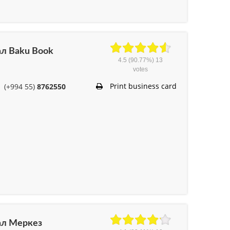
иал Baku Book
4.5
(90.77%)
13
votes
Print business card
(+994 55)
8762550
иал Меркез