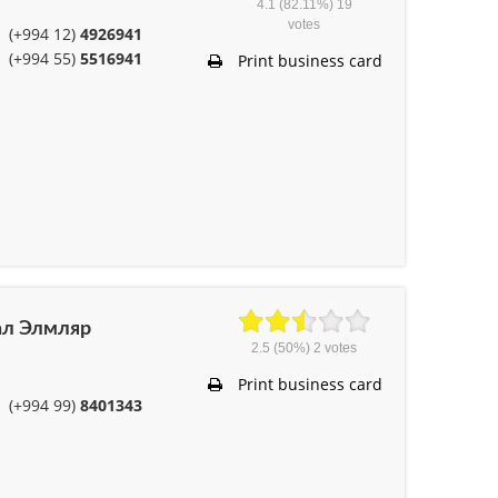
4.1
(82.11%)
19
votes
(+994 12)
4926941
(+994 55)
5516941
Print business card
иал Элмляр
2.5
(50%)
2
votes
Print business card
(+994 99)
8401343