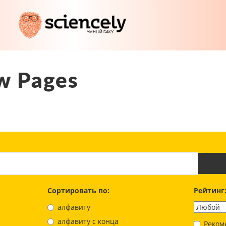
w Pages
Сортировать по:
Рейтинг
алфавиту
aлфавиту с конца
Реком