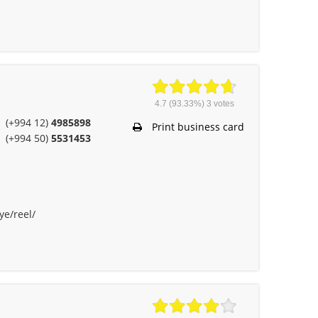
4.7
(93.33%)
3
votes
(+994 12)
4985898
Print business card
(+994 50)
5531453
ye/reel/