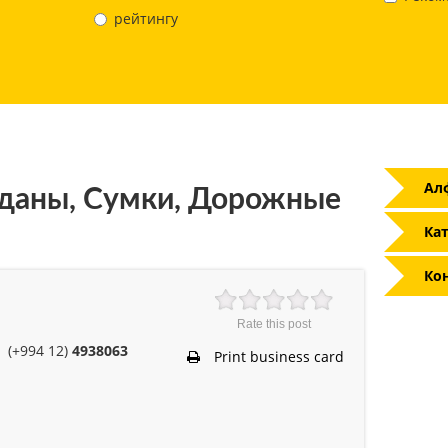
рейтингу
Ал
аны, Сумки, Дорожные
Кат
Ко
Rate this post
(+994 12)
4938063
Print business card