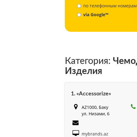
по телефонным номерам
via Google™
Категория:
Чемод
Изделия
1. «Accessorize»
AZ1000, Баку
ул. Низами, 6
mybrands.az