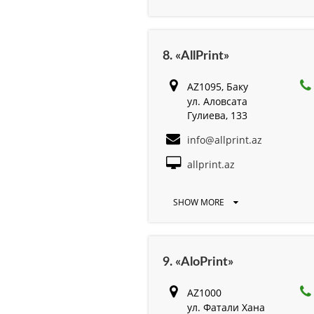
8. «AllPrint»
AZ1095, Баку
ул. Аловсата
Гулиева, 133
info@allprint.az
allprint.az
SHOW MORE
9. «AloPrint»
AZ1000
ул. Фатали Хана