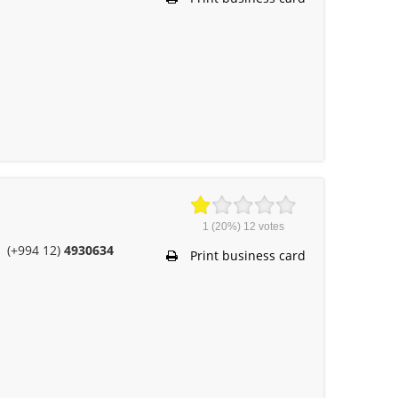
1
(20%)
12
votes
(+994 12)
4930634
Print business card