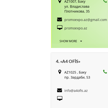
AZ1007, Баку
ул. Владислава
Плотникова, 35
promoexpo.az@gmail.com
promoexpo.az
SHOW MORE
4. «A4 OFİS»
AZ1025 , Баку
пр. Зардаби, 53
info@a4ofis.az