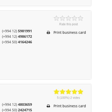
Rate this post
(+994 12)
5981991
Print business card
(+994 12)
4986172
(+994 50)
4164246
5
(100%)
2
votes
(+994 12)
4803659
Print business card
(+994 50)
2424715