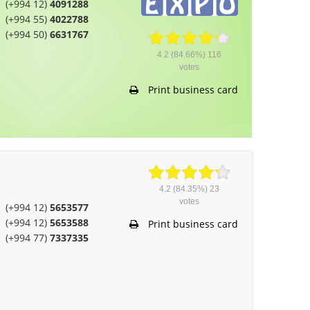
(+994 12)
4091288
(+994 55)
4022788
(+994 50)
6631767
4.2
(84.66%)
116
votes
Print business card
4.2
(84.35%)
23
votes
(+994 12)
5653577
(+994 12)
5653588
Print business card
(+994 77)
7337335