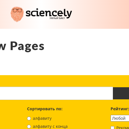
w Pages
Сортировать по:
Рейтинг
алфавиту
aлфавиту с конца
Реком