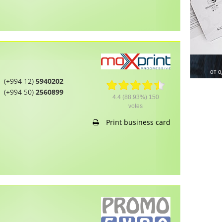
(+994 12)
5940202
(+994 50)
2560899
4.4
(88.93%)
150
votes
Print business card