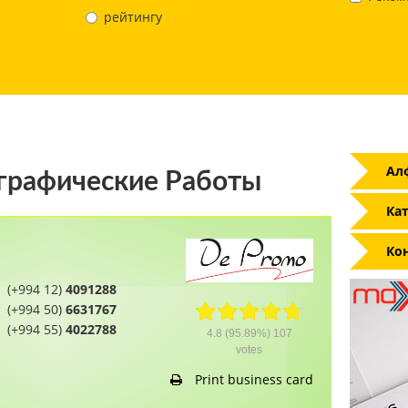
рейтингу
Ал
рафические Работы
Кат
Ко
(+994 12)
4091288
(+994 50)
6631767
(+994 55)
4022788
4.8
(95.89%)
107
votes
Print business card