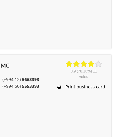
 MMC
3.9
(78.18%)
11
votes
(+994 12)
5663393
(+994 50)
5553393
Print business card