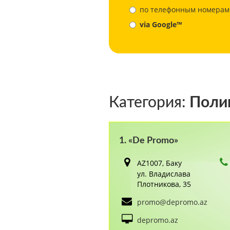
по телефонным номерам
via Google™
Категория:
Полиг
1. «De Promo»
AZ1007, Баку
ул. Владислава
Плотникова, 35
promo@depromo.az
depromo.az