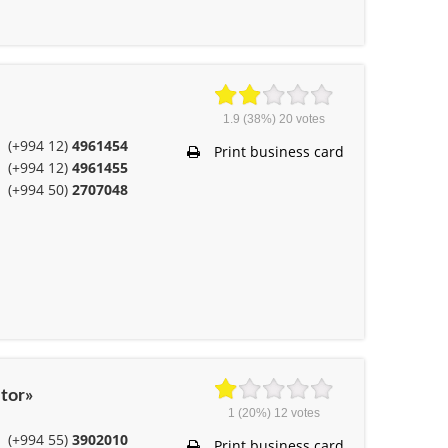
1.9
(38%)
20
votes
(+994 12)
4961454
Print business card
(+994 12)
4961455
(+994 50)
2707048
tor»
1
(20%)
12
votes
(+994 55)
3902010
Print business card