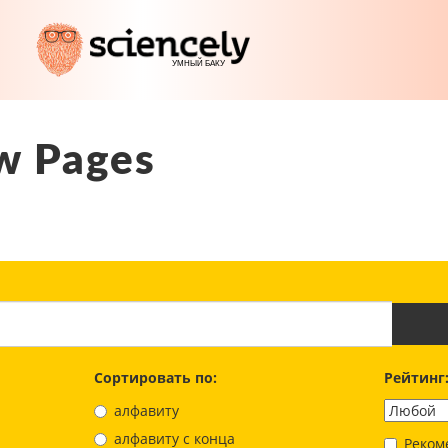
w Pages
Сортировать по:
Рейтинг
алфавиту
aлфавиту с конца
Реком