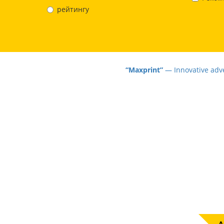
рейтингу
“Maxprint”
— Innovative advertisi
А