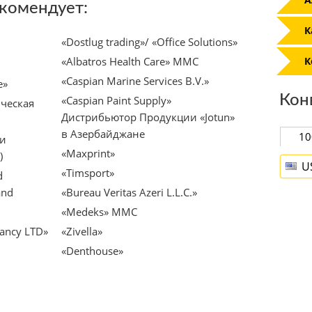
екомендует:
К
«Dostlug trading»/ «Office Solutions»
«Albatros Health Care» MMC
К
«Caspian Marine Services B.V.»
е»
Кон
«Caspian Paint Supply»
ическая
Дистрибьютор Продукции «Jotun»
в Азербайджане
 и
«Maxprint»
)
U
«Timsport»
d
and
«Bureau Veritas Azeri L.L.C.»
«Medeks» MMC
tancy LTD»
«Zivella»
«Denthouse»