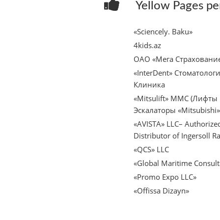
Yellow Pages р
«Sciencely. Baku»
4kids.az
ОАО «Мега Страховани
«InterDent» Стоматолог
Клиника
«Mitsulift» MMC (Лифты
Эскалаторы «Mitsubishi»
«AVISTA» LLC– Authorize
Distributor of Ingersoll R
«QCS» LLC
«Global Maritime Consul
«Promo Expo LLC»
«Offissa Dizayn»