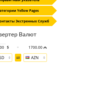
атегории Yellow Pages
онтакты Экстренных Служб
вертер Валют
$
=
1700.00
M
SD
AZN