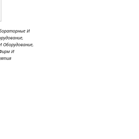
бораторные И
орудование
,
И Оборудование
,
Фирм И
иятия