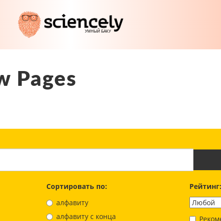
w Pages
Сортировать по:
Рейтинг
алфавиту
aлфавиту с конца
Реком