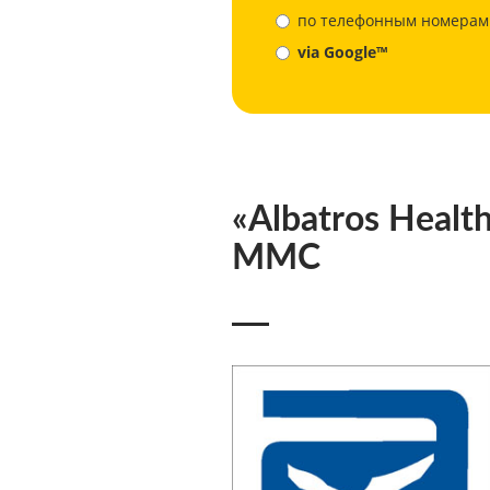
по телефонным номерам
via Google™
«Albatros Healt
MMC