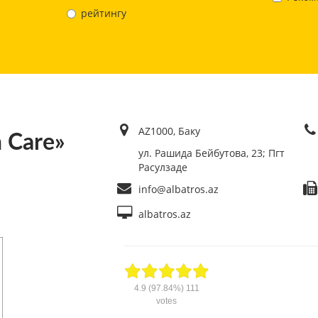
рейтингу
AZ1000, Баку
h Care»
ул. Рашида Бейбутова, 23; Пгт
Расулзаде
info@albatros.az
albatros.az
4.9
(97.84%)
111
votes