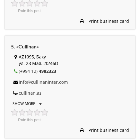
Rate this post
Print business card
5. «Cullinan»
AZ1095, Баку
ул. 28 Мая, 20/46D
(+994 12)
4982323
info@cullinaninter.com
cullinan.az
SHOW MORE
Rate this post
Print business card