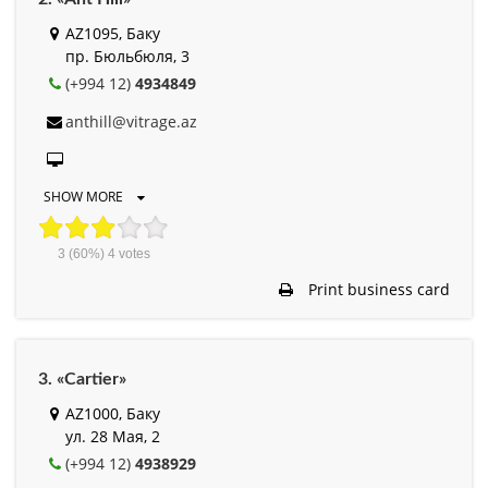
AZ1095, Баку
пр. Бюльбюля, 3
(+994 12)
4934849
anthill@vitrage.az
SHOW MORE
3
(60%)
4
votes
Print business card
3. «Cartier»
AZ1000, Баку
ул. 28 Мая, 2
(+994 12)
4938929