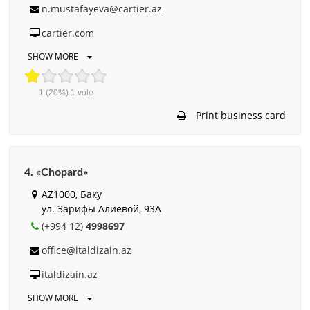
n.mustafayeva@cartier.az
cartier.com
SHOW MORE
1
(20%)
1
vote
Print business card
4. «Chopard»
AZ1000, Баку
ул. Зарифы Алиевой, 93A
(+994 12)
4998697
office@italdizain.az
italdizain.az
SHOW MORE