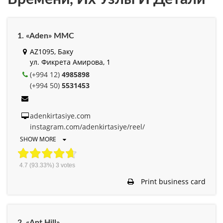
1. «Aden» MMC
AZ1095, Баку
ул. Фикрета Амирова, 1
(+994 12)
4985898
(+994 50)
5531453
adenkirtasiye.com
instagram.com/adenkirtasiye/reel/
SHOW MORE
4.7
(93.33%)
3
votes
Print business card
2. «Ant Hill»