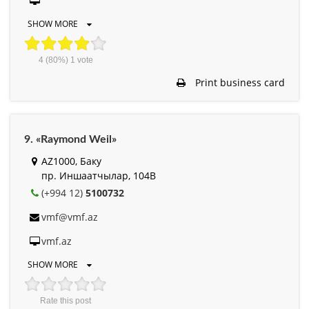
SHOW MORE
4
(80%)
1
vote
Print business card
9. «Raymond Weil»
AZ1000, Баку
пр. Иншаатчылар, 104B
(+994 12)
5100732
vmf@vmf.az
vmf.az
SHOW MORE
Rate this post