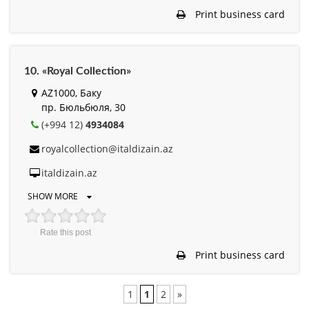
Print business card
10. «Royal Collection»
AZ1000, Баку
пр. Бюльбюля, 30
(+994 12)
4934084
royalcollection@italdizain.az
italdizain.az
SHOW MORE
Rate this post
Print business card
1
1
2
»