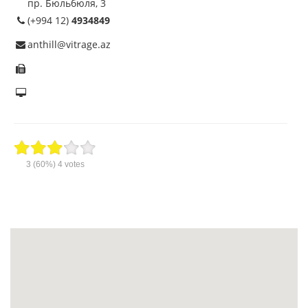
пр. Бюльбюля, 3
(+994 12)
4934849
anthill@vitrage.az
3
(60%)
4
votes