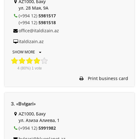
AZ1000, Баку
ул. 28 Мая, 9A
(+994 12)
5981517
(+994 12)
5981518
office@italdizain.az
italdizain.az
SHOW MORE
4
(80%)
1
vote
Print business card
3. «Bvlgari»
AZ1000, Баку
ул. Азиза Алиева, 1
(+994 12)
5991982
bvlgari@blueplanet.az