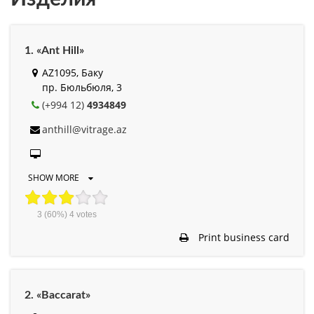
1. «Ant Hill»
AZ1095, Баку
пр. Бюльбюля, 3
(+994 12)
4934849
anthill@vitrage.az
SHOW MORE
3
(60%)
4
votes
Print business card
2. «Baccarat»