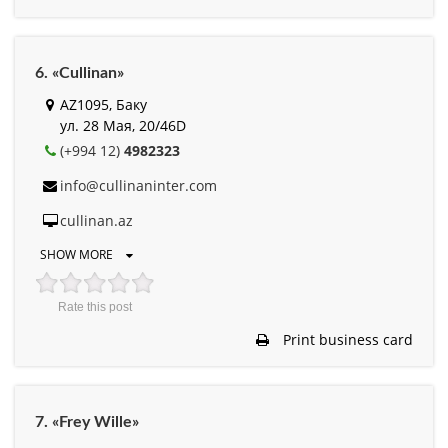
6. «Cullinan»
AZ1095, Баку
ул. 28 Мая, 20/46D
(+994 12)
4982323
info@cullinaninter.com
cullinan.az
SHOW MORE
Rate this post
Print business card
7. «Frey Wille»