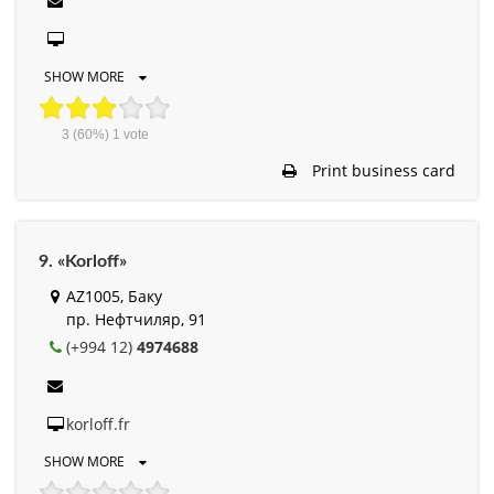
SHOW MORE
3
(60%)
1
vote
Print business card
9. «Korloff»
AZ1005, Баку
пр. Нефтчиляр, 91
(+994 12)
4974688
korloff.fr
SHOW MORE