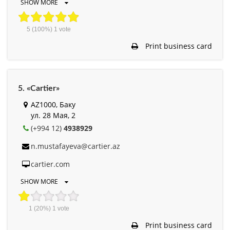
SHOW MORE
5
(100%)
1
vote
Print business card
5. «Cartier»
AZ1000, Баку
ул. 28 Мая, 2
(+994 12)
4938929
n.mustafayeva@cartier.az
cartier.com
SHOW MORE
1
(20%)
1
vote
Print business card