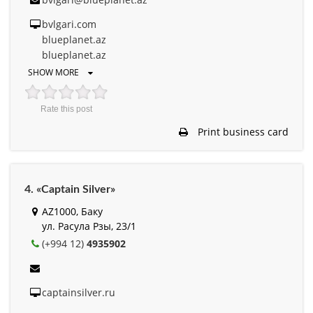
bvlgari.com
blueplanet.az
blueplanet.az
SHOW MORE
Rate this post
Print business card
4. «Captain Silver»
AZ1000, Баку
ул. Расула Рзы, 23/1
(+994 12)
4935902
captainsilver.ru