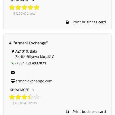
SHOW MORE
5
(100%)
1
vote
Print business card
4. “Armani Exchange”
AZ1010, Bakı
Zərifə Əliyeva küç.,61C
(+994 12)
4937071
armaniexchange.com
SHOW MORE
3.4
(68%)
5
votes
Print business card