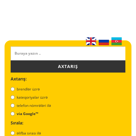
AXTARIŞ
Axtarış:
brendlər üzrə
kateqoriyalar üzrə
telefon nömrələri ilə
via Google™
Sırala:
əlifba sırası ilə