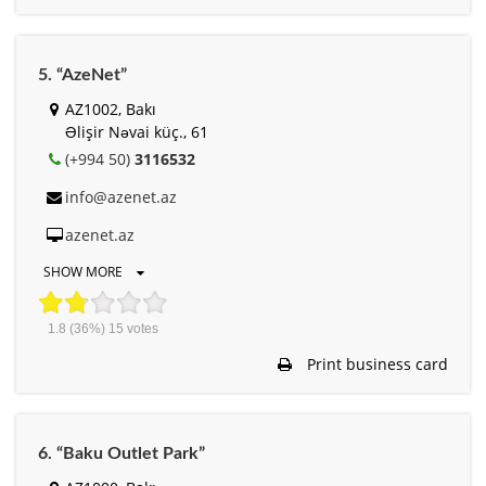
5. “AzeNet”
AZ1002, Bakı
Əlişir Nəvai küç., 61
(+994 50)
3116532
info@azenet.az
azenet.az
SHOW MORE
1.8
(36%)
15
votes
Print business card
6. “Baku Outlet Park”