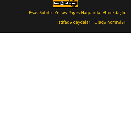
Əsas Səhifə
Yellow Pages Haqqında
Əməkdaşlıq
İstifadə qaydaları
Əlaqə nömrələri