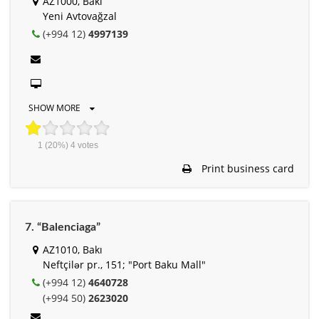
AZ1000, Bakı
Yeni Avtovağzal
(+994 12)
4997139
SHOW MORE
1
(20%)
4
votes
Print business card
7. “Balenciaga”
AZ1010, Bakı
Neftçilər pr., 151; "Port Baku Mall"
(+994 12)
4640728
(+994 50)
2623020