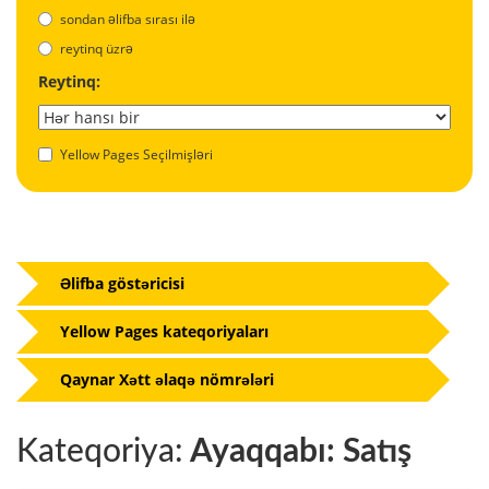
sondan əlifba sırası ilə
reytinq üzrə
Reytinq:
Yellow Pages Seçilmişləri
Əlifba göstəricisi
Yellow Pages kateqoriyaları
Qaynar Xətt əlaqə nömrələri
Kateqoriya:
Ayaqqabı: Satış