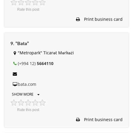
Rate this post
Print business card
9. “Bata”
"Metropark" Ticarət Mərkəzi
(+994 12)
5664110
bata.com
SHOW MORE
Rate this post
Print business card