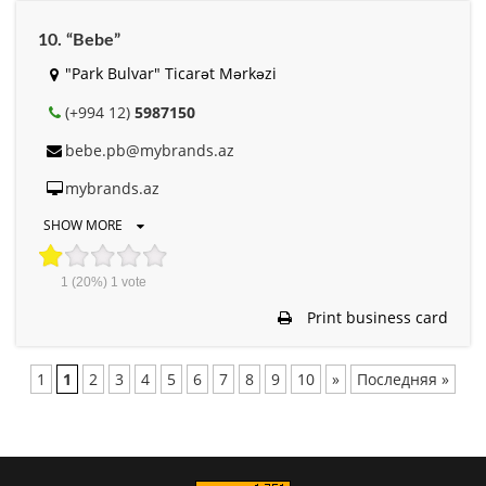
10. “Bebe”
"Park Bulvar" Ticarət Mərkəzi
(+994 12)
5987150
bebe.pb@mybrands.az
mybrands.az
SHOW MORE
1
(20%)
1
vote
Print business card
1
1
2
3
4
5
6
7
8
9
10
»
Последняя »