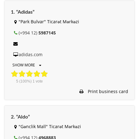
1. “Adidas”
"Park Bulvar" Ticarət Mərkəzi
(+994 12)
5987145
adidas.com
SHOW MORE
5
(100%)
1
vote
Print business card
2. “Aldo”
"Gənclik Mall" Ticarət Mərkəzi
(+994 12)
4968883