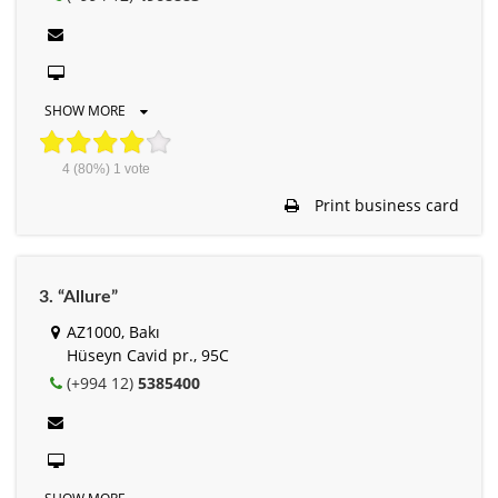
SHOW MORE
4
(80%)
1
vote
Print business card
3. “Allure”
AZ1000, Bakı
Hüseyn Cavid pr., 95C
(+994 12)
5385400