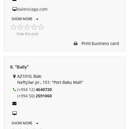
balenciaga.com
SHOW MORE
Rate this post
Print business card
8. “Bally”
AZ1010, Bakı
Neftçilər pr., 151; "Port Baku Mall"
(+994 12)
4640720
(+994 50)
2591060
SHOW MORE