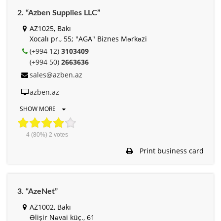
2. “Azben Supplies LLC”
AZ1025, Bakı
Xocalı pr., 55; "AGA" Biznes Mərkəzi
(+994 12)
3103409
(+994 50)
2663636
sales@azben.az
azben.az
SHOW MORE
4
(80%)
2
votes
Print business card
3. “AzeNet”
AZ1002, Bakı
Əlişir Nəvai küç., 61