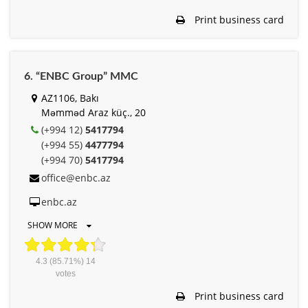
Print business card
6. “ENBC Group” MMC
AZ1106, Bakı
Məmməd Araz küç., 20
(+994 12)
5417794
(+994 55)
4477794
(+994 70)
5417794
office@enbc.az
enbc.az
SHOW MORE
4.3
(85.71%)
14
votes
Print business card