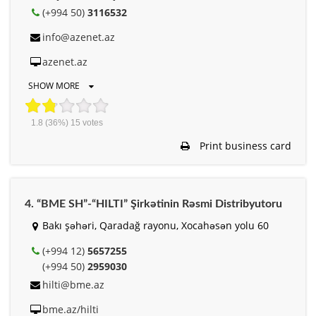
(+994 50)
3116532
info@azenet.az
azenet.az
SHOW MORE
1.8
(36%)
15
votes
Print business card
4. “BME SH”-“HILTI” Şirkətinin Rəsmi Distribyutoru
Bakı şəhəri, Qaradağ rayonu, Xocahəsən yolu 60
(+994 12)
5657255
(+994 50)
2959030
hilti@bme.az
bme.az/hilti