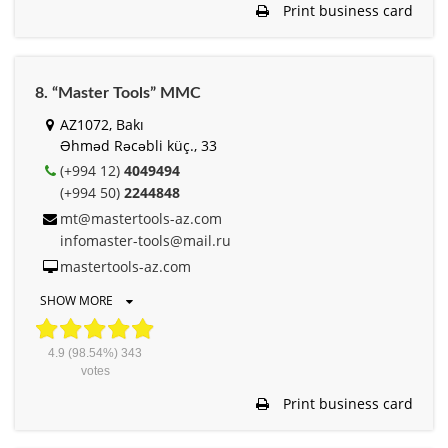
Print business card
8. “Master Tools” MMC
AZ1072, Bakı
Əhməd Rəcəbli küç., 33
(+994 12)
4049494
(+994 50)
2244848
mt@mastertools-az.com
infomaster-tools@mail.ru
mastertools-az.com
SHOW MORE
4.9
(98.54%)
343
votes
Print business card