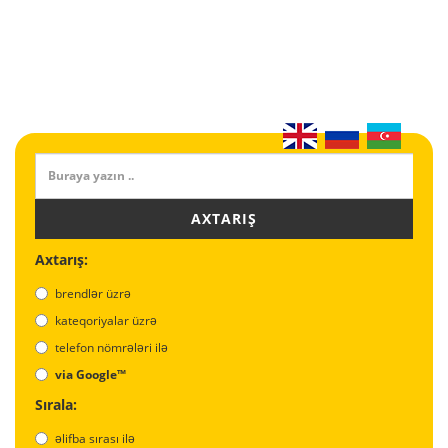
AXTARIŞ
Axtarış:
brendlər üzrə
kateqoriyalar üzrə
telefon nömrələri ilə
via Google™
Sırala:
əlifba sırası ilə