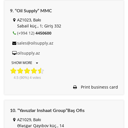
9. “Oil Supply” MMC
AZ1023, Bakı
Sabail küç., 1; Giriş 332
(+994 12)
4450600
sales@oilsupply.az
oilsupply.az
SHOW MORE
4.5
(90%)
4
votes
Print business card
10. “Yavuzlar Inshaat Group”Baş Ofis
AZ1029, Bakı
Ələsgər Qayıbov küç., 14