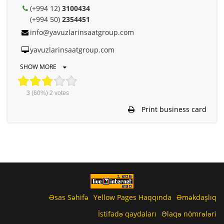
(+994 12)
3100434
(+994 50)
2354451
info@yavuzlarinsaatgroup.com
yavuzlarinsaatgroup.com
SHOW MORE
3
(60%)
2
votes
Print business card
Əsas Səhifə
Yellow Pages Haqqında
Əməkdaşlıq
İstifadə qaydaları
Əlaqə nömrələri