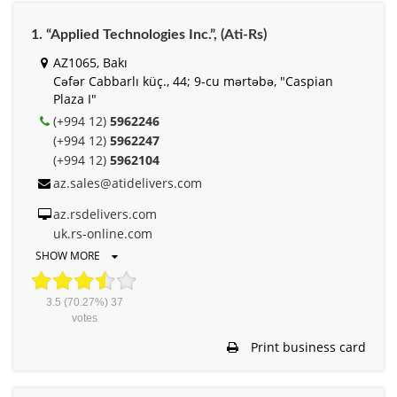
1. “Applied Technologies Inc.”, (Ati-Rs)
AZ1065, Bakı
Cəfər Cabbarlı küç., 44; 9-cu mərtəbə, "Caspian
Plaza I"
(+994 12)
5962246
(+994 12)
5962247
(+994 12)
5962104
az.sales@atidelivers.com
az.rsdelivers.com
uk.rs-online.com
SHOW MORE
3.5
(70.27%)
37
votes
Print business card