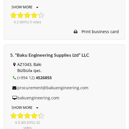
SHOW MORE
4.2
(84%)
5
votes
Print business card
5. “Baku Engineering Supplies Ltd” LLC
AZ1043, Bakı
Bülbülə qəs.
(+994 12)
4526855
procurement@bakuengineering.com
bakuengineering.com
SHOW MORE
4.3
(85.63%)
32
votes