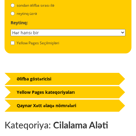
sondan əlifba sırası ilə
reytinq üzrə
Reytinq:
Yellow Pages Seçilmişləri
Əlifba göstəricisi
Yellow Pages kateqoriyaları
Qaynar Xətt əlaqə nömrələri
Kateqoriya:
Cilalama Aləti