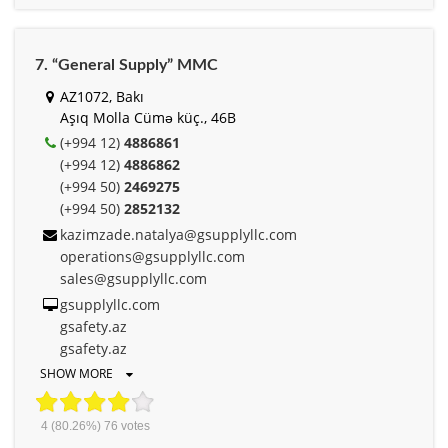
7. “General Supply” MMC
AZ1072, Bakı
Aşıq Molla Cümə küç., 46B
(+994 12)
4886861
(+994 12)
4886862
(+994 50)
2469275
(+994 50)
2852132
kazimzade.natalya@gsupplyllc.com
operations@gsupplyllc.com
sales@gsupplyllc.com
gsupplyllc.com
gsafety.az
gsafety.az
SHOW MORE
4
(80.26%)
76
votes