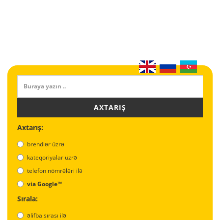
AXTARIŞ
Axtarış:
brendlər üzrə
kateqoriyalar üzrə
telefon nömrələri ilə
via Google™
Sırala:
əlifba sırası ilə