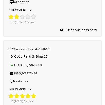
azenet.az
SHOW MORE
1.8
(36%)
15
votes
Print business card
5. “Caspian Textile”MMC
Qobu Park, 3; Bina 25
(+994 50)
5825000
info@castex.az
castex.az
SHOW MORE
5
(100%)
3
votes