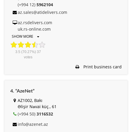
(+994 12)
5962104
az.sales@atidelivers.com
az.rsdelivers.com
uk.rs-online.com
SHOW MORE
3.5
(70.27%)
37
votes
Print business card
4. “AzeNet”
AZ1002, Bakı
Əlişir Nəvai küç., 61
(+994 50)
3116532
info@azenet.az