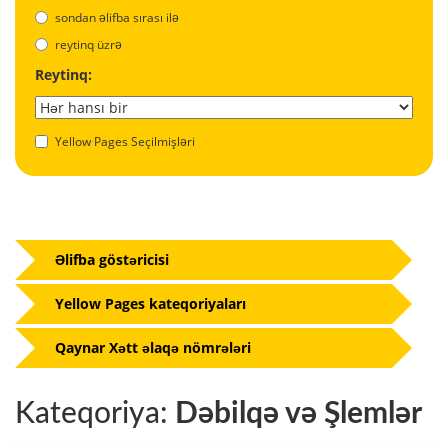
sondan əlifba sırası ilə
reytinq üzrə
Reytinq:
Yellow Pages Seçilmişləri
Əlifba göstəricisi
Yellow Pages kateqoriyaları
Qaynar Xətt əlaqə nömrələri
Kateqoriya:
Dəbilqə və Şlemlər