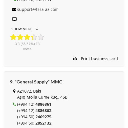
support@fssa-az.com
SHOW MORE
3.3
(66.67%)
18
votes
Print business card
9. “General Supply” MMC
AZ1072, Bakı
Aşıq Molla Cümə küç., 46B
(+994 12)
4886861
(+994 12)
4886862
(+994 50)
2469275
(+994 50)
2852132