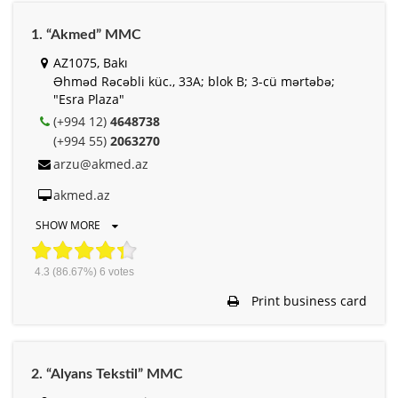
1. “Akmed” MMC
AZ1075, Bakı
Əhməd Rəcəbli küc., 33A; blok B; 3-cü mərtəbə;
"Esra Plaza"
(+994 12)
4648738
(+994 55)
2063270
arzu@akmed.az
akmed.az
SHOW MORE
4.3
(86.67%)
6
votes
Print business card
2. “Alyans Tekstil” MMC