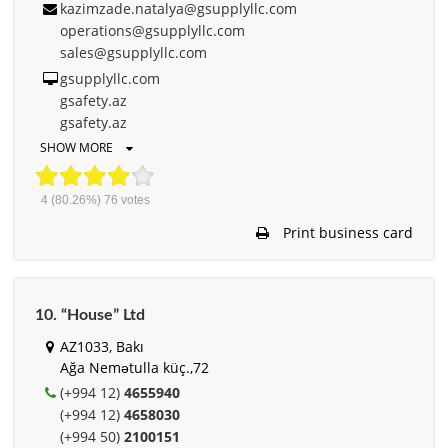
kazimzade.natalya@gsupplyllc.com
operations@gsupplyllc.com
sales@gsupplyllc.com
gsupplyllc.com
gsafety.az
gsafety.az
SHOW MORE
4
(80.26%)
76
votes
Print business card
10. “House” Ltd
AZ1033, Bakı
Ağa Nemətulla küç.,72
(+994 12)
4655940
(+994 12)
4658030
(+994 50)
2100151