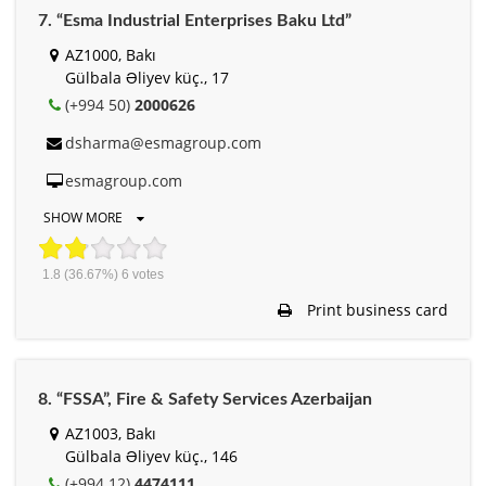
7. “Esma Industrial Enterprises Baku Ltd”
AZ1000, Bakı
Gülbala Əliyev küç., 17
(+994 50)
2000626
dsharma@esmagroup.com
esmagroup.com
SHOW MORE
1.8
(36.67%)
6
votes
Print business card
8. “FSSA”, Fire & Safety Services Azerbaijan
AZ1003, Bakı
Gülbala Əliyev küç., 146
(+994 12)
4474111