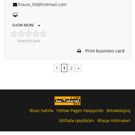
house_ltd@hotmail.com
SHOW MORE
Rate this post
Print business card
1
1
2
»
Əsas Səhifə
Yellow Pages Haqqında
Əməkdaşlıq
İstifadə qaydaları
Əlaqə nömrələri