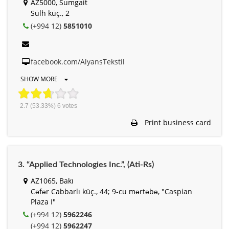
AZ5000, Sumgait
Sülh küç., 2
(+994 12)
5851010
facebook.com/AlyansTekstil
SHOW MORE
2.7
(53.33%)
6
votes
Print business card
3. “Applied Technologies Inc.”, (Ati-Rs)
AZ1065, Bakı
Cəfər Cabbarlı küç., 44; 9-cu mərtəbə, "Caspian
Plaza I"
(+994 12)
5962246
(+994 12)
5962247