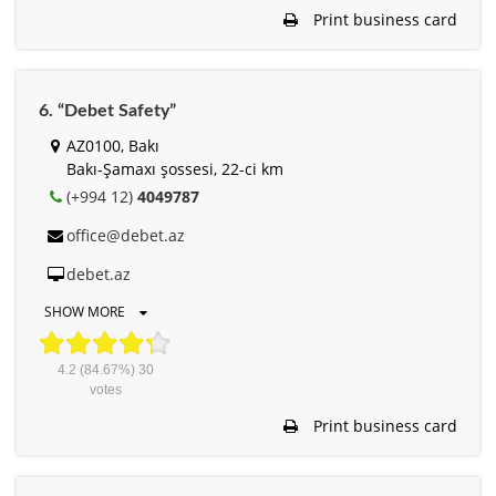
Print business card
6. “Debet Safety”
AZ0100, Bakı
Bakı-Şamaxı şossesi, 22-ci km
(+994 12)
4049787
office@debet.az
debet.az
SHOW MORE
4.2
(84.67%)
30
votes
Print business card