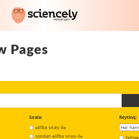
w Pages
Sırala:
Reytinq:
əlifba sırası ilə
sondan əlifba sırası ilə
Yellow