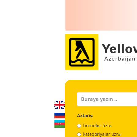
Yello
Azerbaijan
Axtarış:
brendlər üzrə
kateqoriyalar üzrə