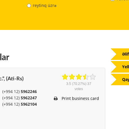
reytinq üzrə
Əli
lar
Yel
.”, (Ati-Rs)
Qay
3.5
(70.27%)
37
votes
(+994 12)
5962246
(+994 12)
5962247
Print business card
(+994 12)
5962104