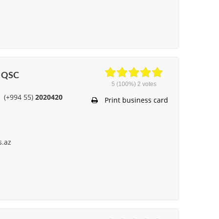
” QSC
5
(100%)
2
votes
(+994 55)
2020420
Print business card
s.az