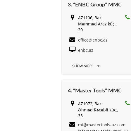
3. “ENBC Group” MMC
AZ1106, Bakı
Məmməd Araz küç.,
20
office@enbc.az
enbc.az
SHOW MORE
4. “Master Tools” MMC
AZ1072, Bakı
Əhməd Rəcəbli küç.,
33
mt@mastertools-az.com