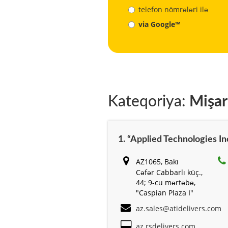
telefon nömrələri ilə
via Google™
Kateqoriya:
Mişar
1. “Applied Technologies Inc
AZ1065, Bakı
Cəfər Cabbarlı küç.,
44; 9-cu mərtəbə,
"Caspian Plaza I"
az.sales@atidelivers.com
az.rsdelivers.com