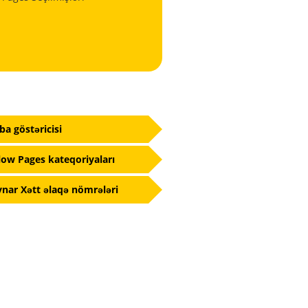
fba göstəricisi
low Pages kateqoriyaları
nar Xətt əlaqə nömrələri