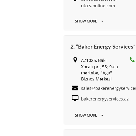
uk.rs-online.com
SHOW MORE
2. “Baker Energy Services
AZ1025, Bakı
Xocalı pr., 55; 9-cu
mərtəbə; "Aga"
Biznes Mərkəzi
sales@bakerenergyservice
bakerenergyservices.az
SHOW MORE