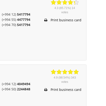
4.3
(85.71%)
14
votes
(+994 12)
5417794
(+994 55)
4477794
Print business card
(+994 70)
5417794
4.9
(98.54%)
343
votes
(+994 12)
4049494
(+994 50)
2244848
Print business card