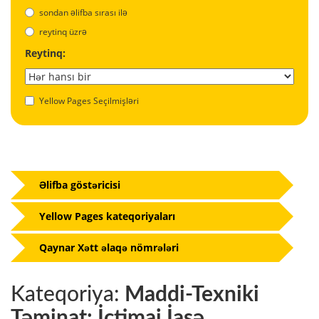
sondan əlifba sırası ilə
reytinq üzrə
Reytinq:
Yellow Pages Seçilmişləri
Əlifba göstəricisi
Yellow Pages kateqoriyaları
Qaynar Xətt əlaqə nömrələri
Kateqoriya:
Maddi-Texniki
Təminat: İctimai İaşə