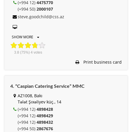
(+994 12)
4475770
(+994 50)
2000107
steve.goodchild@css.az
SHOW MORE
3.8
(75%)
4
votes
Print business card
4. “Caspian Catering Service” MMC
AZ1008, Bakı
Tələt Şıxəliyev küç., 14
(+994 12)
4898428
(+994 12)
4898429
(+994 12)
4898432
(+994 50)
2867676