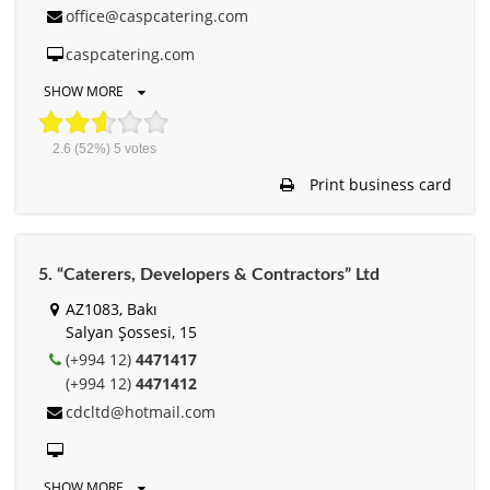
office@caspcatering.com
caspcatering.com
SHOW MORE
2.6
(52%)
5
votes
Print business card
5. “Caterers, Developers & Contractors” Ltd
AZ1083, Bakı
Salyan Şossesi, 15
(+994 12)
4471417
(+994 12)
4471412
cdcltd@hotmail.com
SHOW MORE