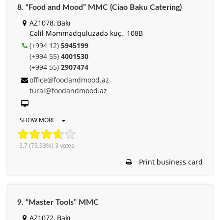
8. “Food and Mood” MMC (Ciao Baku Catering)
AZ1078, Bakı
Cəlil Məmmədquluzadə küç., 108B
(+994 12)
5945199
(+994 55)
4001530
(+994 55)
2907474
office@foodandmood.az
tural@foodandmood.az
SHOW MORE
3.7
(73.33%)
3
votes
Print business card
9. “Master Tools” MMC
AZ1072, Bakı