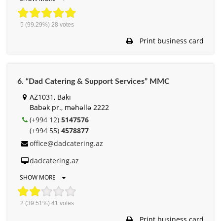
5
(99.29%)
28
votes
Print business card
6. “Dad Catering & Support Services” MMC
AZ1031, Bakı
Babək pr., məhəllə 2222
(+994 12)
5147576
(+994 55)
4578877
office@dadcatering.az
dadcatering.az
SHOW MORE
2
(39.51%)
41
votes
Print business card