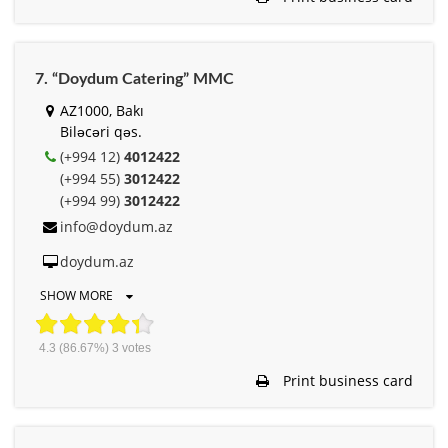
7. “Doydum Catering” MMC
AZ1000, Bakı
Biləcəri qəs.
(+994 12)
4012422
(+994 55)
3012422
(+994 99)
3012422
info@doydum.az
doydum.az
SHOW MORE
4.3
(86.67%)
3
votes
Print business card