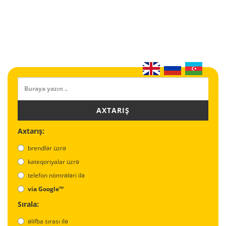
AXTARIŞ
Axtarış:
brendlər üzrə
kateqoriyalar üzrə
telefon nömrələri ilə
via Google™
Sırala:
əlifba sırası ilə