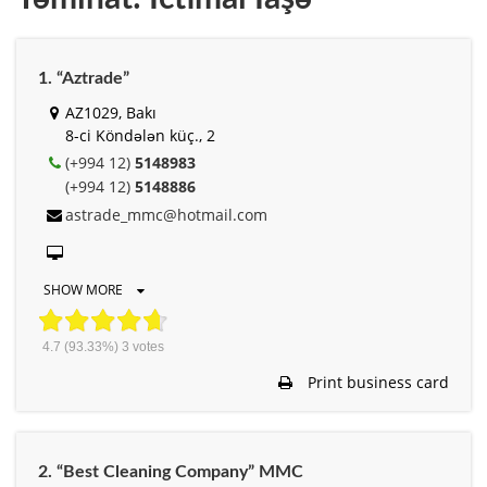
1. “Aztrade”
AZ1029, Bakı
8-ci Köndələn küç., 2
(+994 12)
5148983
(+994 12)
5148886
astrade_mmc@hotmail.com
SHOW MORE
4.7
(93.33%)
3
votes
Print business card
2. “Best Cleaning Company” MMC