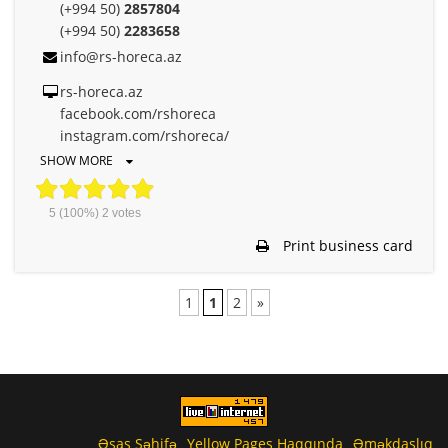
(+994 50)
2857804
(+994 50)
2283658
info@rs-horeca.az
rs-horeca.az
facebook.com/rshoreca
instagram.com/rshoreca/
SHOW MORE
5
(100%)
2
votes
Print business card
1
1
2
»
Əsas Səhifə
Yellow Pages Haqqında
Əməkdaşlıq