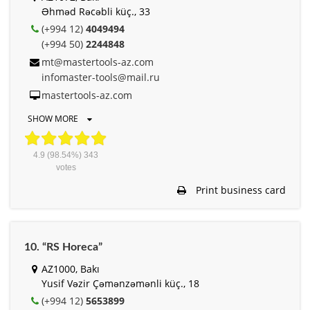
Əhməd Rəcəbli küç., 33
(+994 12)
4049494
(+994 50)
2244848
mt@mastertools-az.com
infomaster-tools@mail.ru
mastertools-az.com
SHOW MORE
4.9
(98.54%)
343
votes
Print business card
10. “RS Horeca”
AZ1000, Bakı
Yusif Vəzir Çəmənzəmənli küç., 18
(+994 12)
5653899