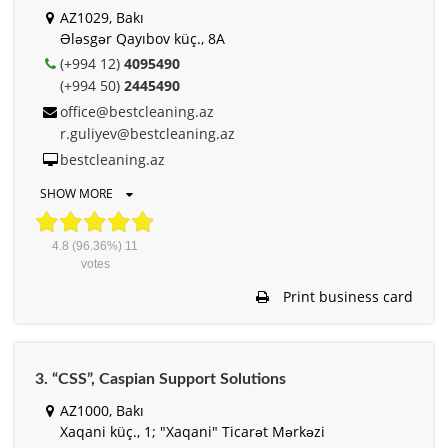
AZ1029, Bakı
Ələsgər Qayıbov küç., 8A
(+994 12)
4095490
(+994 50)
2445490
office@bestcleaning.az
r.guliyev@bestcleaning.az
bestcleaning.az
SHOW MORE
4.8
(96.36%)
11
votes
Print business card
3. “CSS”, Caspian Support Solutions
AZ1000, Bakı
Xaqani küç., 1; "Xaqani" Ticarət Mərkəzi