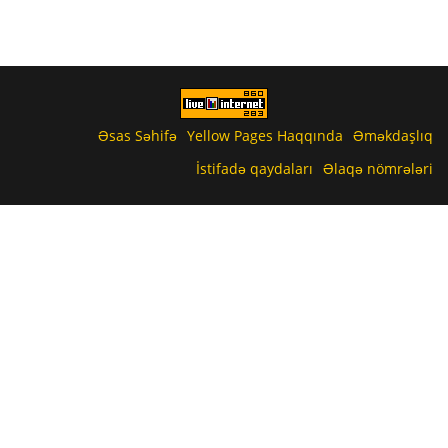
Əsas Səhifə
Yellow Pages Haqqında
Əməkdaşlıq
İstifadə qaydaları
Əlaqə nömrələri