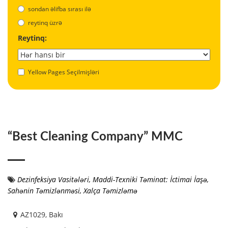
sondan əlifba sırası ilə
reytinq üzrə
Reytinq:
Yellow Pages Seçilmişləri
“Best Cleaning Company” MMC
Dezinfeksiya Vasitələri
,
Maddi-Texniki Təminat: İctimai İaşə
,
Sahənin Təmizlənməsi
,
Xalça Təmizləmə
AZ1029, Bakı