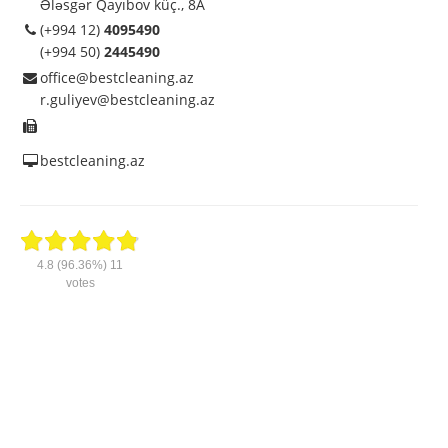
Ələsgər Qayıbov küç., 8A
(+994 12)
4095490
(+994 50)
2445490
office@bestcleaning.az
r.guliyev@bestcleaning.az
bestcleaning.az
4.8
(96.36%)
11
votes