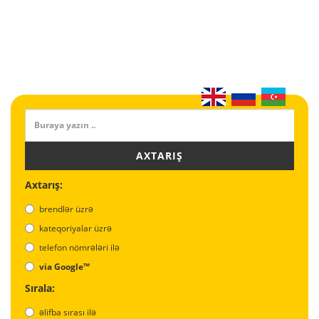
AXTARIŞ
Axtarış:
brendlər üzrə
kateqoriyalar üzrə
telefon nömrələri ilə
via Google™
Sırala:
əlifba sırası ilə