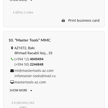
4
(80%)
2
votes
Print business card
10. “Master Tools” MMC
AZ1072, Bakı
Əhməd Rəcəbli küç., 33
(+994 12)
4049494
(+994 50)
2244848
mt@mastertools-az.com
infomaster-tools@mail.ru
mastertools-az.com
SHOW MORE
4.9
(98.54%)
343
votes