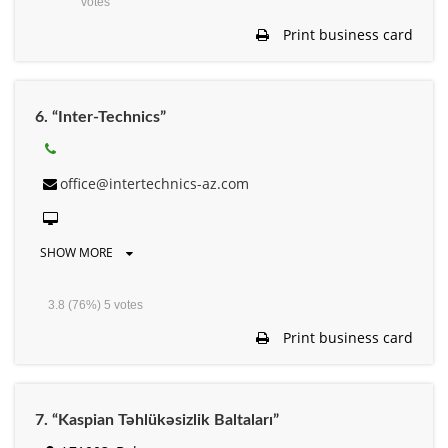
votes
Print business card
6. “Inter-Technics”
office@intertechnics-az.com
SHOW MORE
3.8
(76%)
5
votes
Print business card
7. “Kaspian Təhlükəsizlik Baltaları”