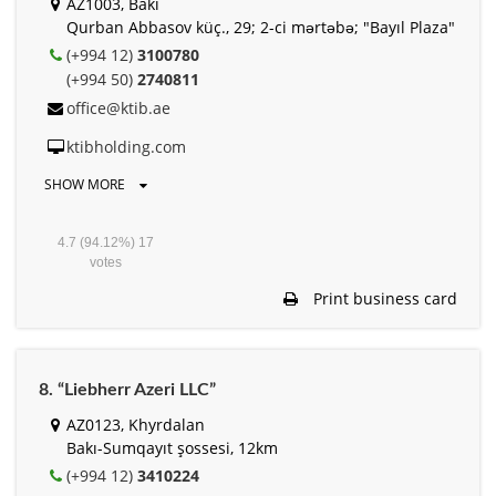
АZ1003, Bakı
Qurban Abbasov küç., 29; 2-сi mərtəbə; "Bayıl Plaza"
(+994 12)
3100780
(+994 50)
2740811
office@ktib.ae
ktibholding.com
SHOW MORE
4.7
(94.12%)
17
votes
Print business card
8. “Liebherr Azeri LLC”
AZ0123, Khyrdalan
Bakı-Sumqayıt şossesi, 12km
(+994 12)
3410224