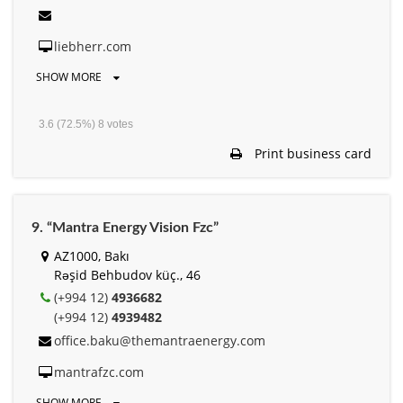
liebherr.com
SHOW MORE
3.6
(72.5%)
8
votes
Print business card
9. “Mantra Energy Vision Fzc”
AZ1000, Bakı
Rəşid Behbudov küç., 46
(+994 12)
4936682
(+994 12)
4939482
office.baku@themantraenergy.com
mantrafzc.com
SHOW MORE