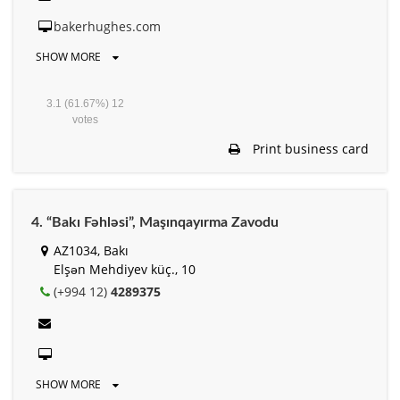
bakerhughes.com
SHOW MORE
3.1
(61.67%)
12
votes
Print business card
4. “Bakı Fəhləsi”, Maşınqayırma Zavodu
AZ1034, Bakı
Elşən Mehdiyev küç., 10
(+994 12)
4289375
SHOW MORE