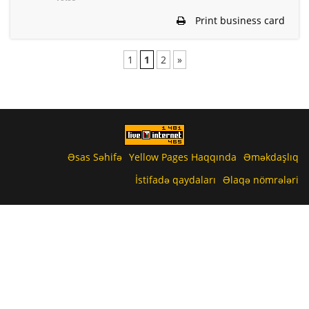
Print business card
1
1
2
»
Əsas Səhifə
Yellow Pages Haqqında
Əməkdaşlıq
İstifadə qaydaları
Əlaqə nömrələri