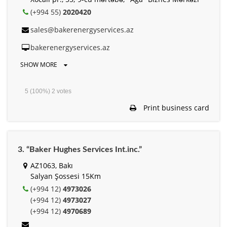
(+994 55)
2020420
sales@bakerenergyservices.az
bakerenergyservices.az
SHOW MORE
5
(100%)
2
votes
Print business card
3. “Baker Hughes Services Int.inc.”
AZ1063, Bakı
Salyan Şossesi 15Km
(+994 12)
4973026
(+994 12)
4973027
(+994 12)
4970689