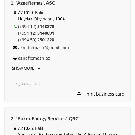
1. “Azneftemaş”, ASC
AZ1029, Bakı
Heydər Əliyev pr., 106A
(+994 12)
5148878
(+994 12)
5148891
(+994 50)
2501220
azneftemash@gmail.com
azneftemash.az
SHOW MORE
5
(100%)
1
vote
Print business card
2. “Baker Energy Services” QSC
AZ1025, Bakı
Xocalı pr., 55; 9-cu mərtəbə; "Aga" Biznes Mərkəzi