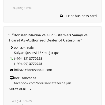
3
(60%)
1
vote
Print business card
5. “Borusan Makina ve Güc Sistemleri Sanayi ve
Ticaret AS-Authorised Dealer of Caterpillar”
AZ1023, Bakı
Salyan Şossesi 15Km; Şıx qəs.
(+994 12)
3770228
(+994 99)
3770228
infoaz@borusancat.com
borusancat.az
facebook.com/borusancatazerbaijan
SHOW MORE
4.2
(84.55%)
22