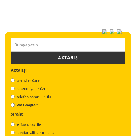
AXTARIŞ
Axtarış:
brendlər üzrə
kateqoriyalar üzrə
telefon nömrələri ilə
via Google™
Sırala:
əlifba sırası ilə
sondan əlifba sırası ilə