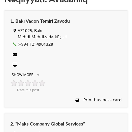
1. Bakı Vaqon Təmiri Zavodu
AZ1025, Bakı
Mehdi Mehdizadə küç., 1
(+994 12)
4901328
SHOW MORE
Rate this post
Print business card
2. “Maks Company Global Services”