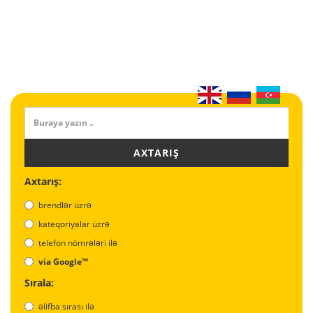
AXTARIŞ
Axtarış:
brendlər üzrə
kateqoriyalar üzrə
telefon nömrələri ilə
via Google™
Sırala:
əlifba sırası ilə