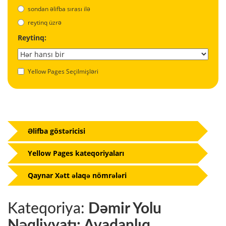
sondan əlifba sırası ilə
reytinq üzrə
Reytinq:
Yellow Pages Seçilmişləri
Əlifba göstəricisi
Yellow Pages kateqoriyaları
Qaynar Xətt əlaqə nömrələri
Kateqoriya:
Dəmir Yolu
Nəqliyyatı: Avadanlıq