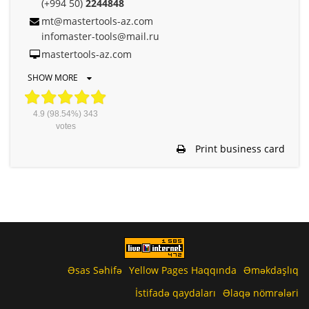
(+994 50)
2244848
mt@mastertools-az.com
infomaster-tools@mail.ru
mastertools-az.com
SHOW MORE
4.9
(98.54%)
343
votes
Print business card
Əsas Səhifə
Yellow Pages Haqqında
Əməkdaşlıq
İstifadə qaydaları
Əlaqə nömrələri