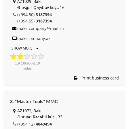
AZ1029, Bakı
Ələsgər Qayıbov küç., 16
(+994 50)
3187394
(+994 55)
3187394
maks-company@mail.ru
makscompany.az
SHOW MORE
1.9
(38.95%)
19
votes
Print business card
3. “Master Tools” MMC
AZ1072, Bakı
Əhməd Rəcəbli küç., 33
(+994 12)
4049494