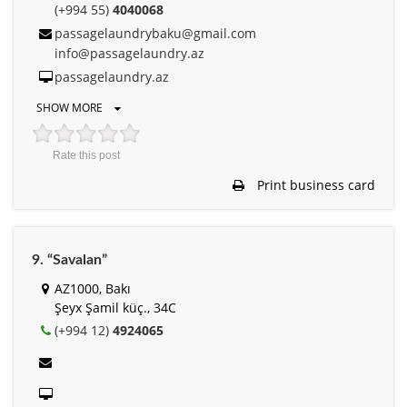
(+994 55)
4040068
passagelaundrybaku@gmail.com
info@passagelaundry.az
passagelaundry.az
SHOW MORE
Rate this post
Print business card
9. “Savalan”
AZ1000, Bakı
Şeyx Şamil küç., 34C
(+994 12)
4924065