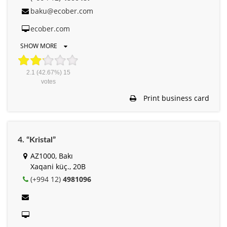
baku@ecober.com
ecober.com
SHOW MORE
2.1
(42.67%)
15
votes
Print business card
4. “Kristal”
AZ1000, Bakı
Xaqani küç., 20B
(+994 12)
4981096