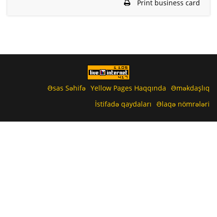
Print business card
Əsas Səhifə
Yellow Pages Haqqında
Əməkdaşlıq
İstifadə qaydaları
Əlaqə nömrələri