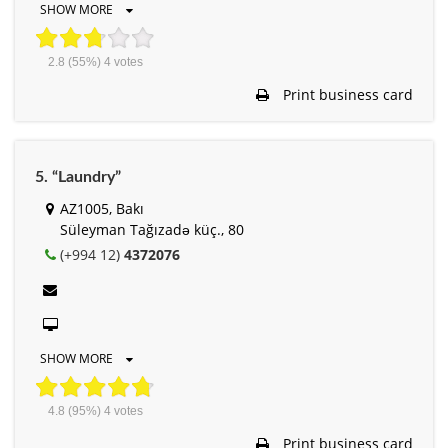
SHOW MORE
2.8
(55%)
4
votes
Print business card
5. “Laundry”
AZ1005, Bakı
Süleyman Tağızadə küç., 80
(+994 12)
4372076
SHOW MORE
4.8
(95%)
4
votes
Print business card