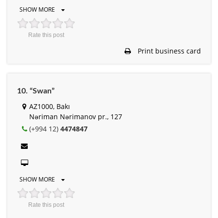
SHOW MORE
Rate this post
Print business card
10. “Swan”
AZ1000, Bakı
Nəriman Nərimanov pr., 127
(+994 12)
4474847
SHOW MORE
Rate this post