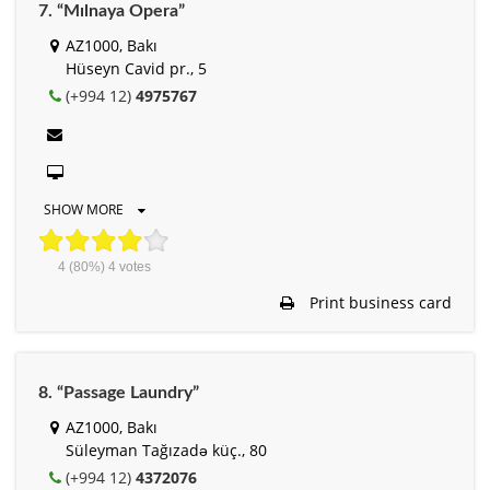
7. “Mılnaya Opera”
AZ1000, Bakı
Hüseyn Cavid pr., 5
(+994 12)
4975767
SHOW MORE
4
(80%)
4
votes
Print business card
8. “Passage Laundry”
AZ1000, Bakı
Süleyman Tağızadə küç., 80
(+994 12)
4372076