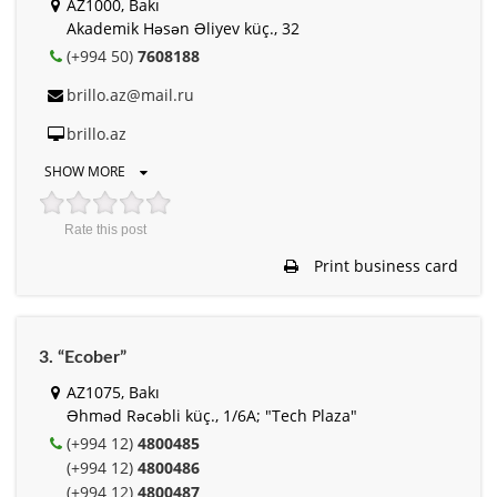
AZ1000, Bakı
Akademik Həsən Əliyev küç., 32
(+994 50)
7608188
brillo.az@mail.ru
brillo.az
SHOW MORE
Rate this post
Print business card
3. “Ecober”
AZ1075, Bakı
Əhməd Rəcəbli küç., 1/6A; "Tech Plaza"
(+994 12)
4800485
(+994 12)
4800486
(+994 12)
4800487