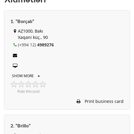
1. “Borçalı”
AZ1000, Bakı
Xaqani küç., 90
(+994 12)
4989276
SHOW MORE
Rate this post
Print business card
2. “Brillo”