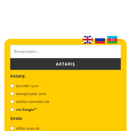
AXTARIŞ
Axtarış:
brendlər üzrə
kateqoriyalar üzrə
telefon nömrələri ilə
via Google™
Sırala:
əlifba sırası ilə