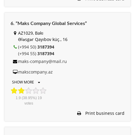
6. “Maks Company Global Services”
AZ1029, Bakı
Ələsgər Qayıbov küç., 16
(+994 50)
3187394
(+994 55)
3187394
maks-company@mail.ru
makscompany.az
SHOW MORE
1.9
(38.95%)
19
votes
Print business card