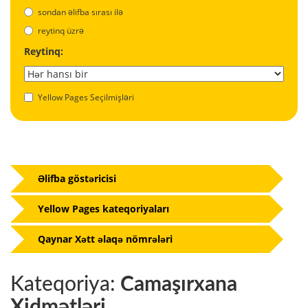
sondan əlifba sırası ilə
reytinq üzrə
Reytinq:
Yellow Pages Seçilmişləri
Əlifba göstəricisi
Yellow Pages kateqoriyaları
Qaynar Xətt əlaqə nömrələri
Kateqoriya:
Camaşırxana
Xidmətləri