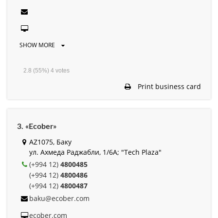
SHOW MORE
2.8
(55%)
4
votes
Print business card
3. «Ecober»
AZ1075, Баку
ул. Ахмеда Раджабли, 1/6А; "Tech Plaza"
(+994 12)
4800485
(+994 12)
4800486
(+994 12)
4800487
baku@ecober.com
ecober.com