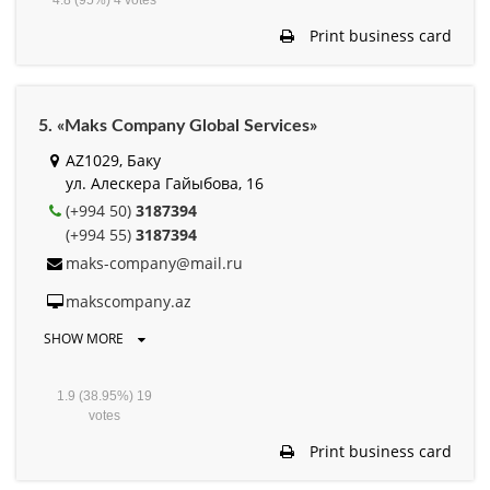
4.8
(95%)
4
votes
Print business card
5. «Maks Company Global Services»
AZ1029, Баку
ул. Алескера Гайыбова, 16
(+994 50)
3187394
(+994 55)
3187394
maks-company@mail.ru
makscompany.az
SHOW MORE
1.9
(38.95%)
19
votes
Print business card