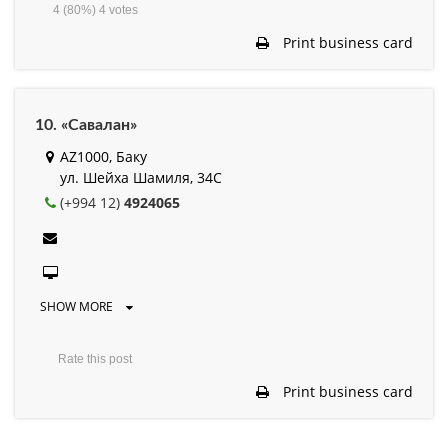
4
(80%)
4
votes
Print business card
10. «Савалан»
AZ1000, Баку
ул. Шейха Шамиля, 34C
(+994 12)
4924065
SHOW MORE
Rate this post
Print business card