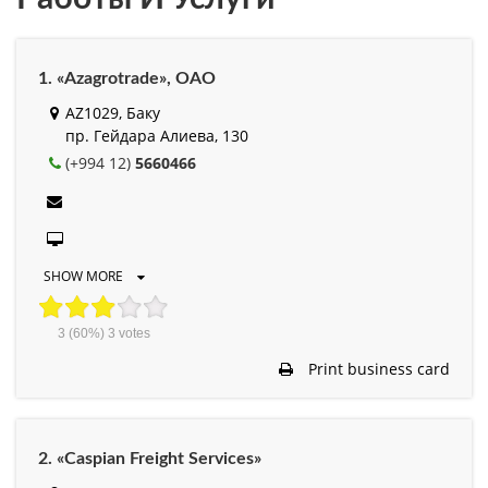
1. «Azagrotrade», ОАО
AZ1029, Баку
пр. Гейдара Алиева, 130
(+994 12)
5660466
SHOW MORE
3
(60%)
3
votes
Print business card
2. «Caspian Freight Services»