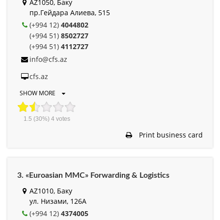
AZ1050, Баку
пр.Гейдара Алиева, 515
(+994 12)
4044802
(+994 51)
8502727
(+994 51)
4112727
info@cfs.az
cfs.az
SHOW MORE
1.5
(30%)
4
votes
Print business card
3. «Euroasian MMC» Forwarding & Logistics
AZ1010, Баку
ул. Низами, 126A
(+994 12)
4374005