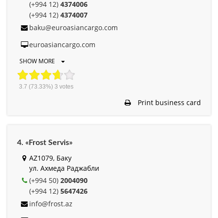
(+994 12)
4374006
(+994 12)
4374007
baku@euroasiancargo.com
euroasiancargo.com
SHOW MORE
3.7
(73.33%)
3
votes
Print business card
4. «Frost Servis»
AZ1079, Баку
ул. Ахмеда Раджабли
(+994 50)
2004090
(+994 12)
5647426
info@frost.az