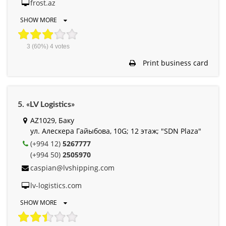
frost.az
SHOW MORE
3
(60%)
4
votes
Print business card
5. «LV Logistics»
AZ1029, Баку
ул. Алескера Гайыбова, 10G; 12 этаж; "SDN Plaza"
(+994 12)
5267777
(+994 50)
2505970
caspian@lvshipping.com
lv-logistics.com
SHOW MORE