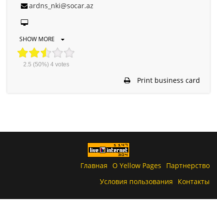
ardns_nki@socar.az
SHOW MORE
2.5
(50%)
4
votes
Print business card
Главная
О Yellow Pages
Партнерство
Условия пользования
Контакты