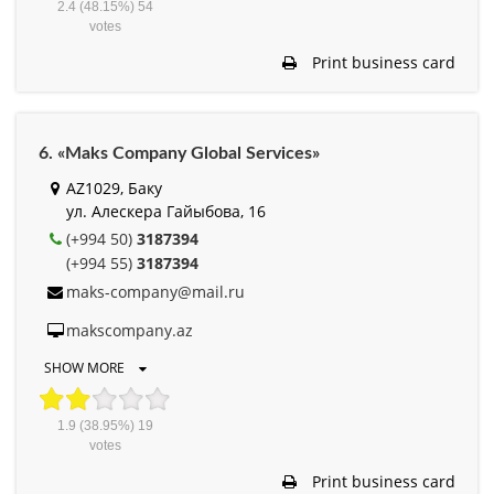
2.4
(48.15%)
54
votes
Print business card
6. «Maks Company Global Services»
AZ1029, Баку
ул. Алескера Гайыбова, 16
(+994 50)
3187394
(+994 55)
3187394
maks-company@mail.ru
makscompany.az
SHOW MORE
1.9
(38.95%)
19
votes
Print business card