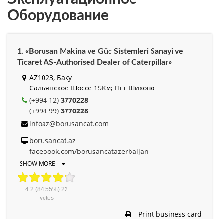
Оборудование
1. «Borusan Makina ve Güc Sistemleri Sanayi ve
Ticaret AS-Authorised Dealer of Caterpillar»
AZ1023, Баку
Сальянское Шоссе 15Км; Пгт Шихово
(+994 12)
3770228
(+994 99)
3770228
infoaz@borusancat.com
borusancat.az
facebook.com/borusancatazerbaijan
SHOW MORE
4.2
(84.55%)
22
votes
Print business card