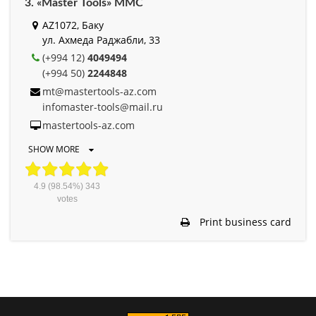
3. «Master Tools» MMC
AZ1072, Баку
ул. Ахмеда Раджабли, 33
(+994 12)
4049494
(+994 50)
2244848
mt@mastertools-az.com
infomaster-tools@mail.ru
mastertools-az.com
SHOW MORE
4.9
(98.54%)
343
votes
Print business card