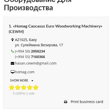
Производства
1. «Homag Caucasus Euro Woodworking Machinery»
(CEWM)
AZ1025, Баку
ул. Сулеймана Везирова, 17
(+994 50)
2050234
(+994 55)
7160366
hasan.cewm@gmail.com
homag.com
SHOW MORE
5
(100%)
1
vote
Print business card