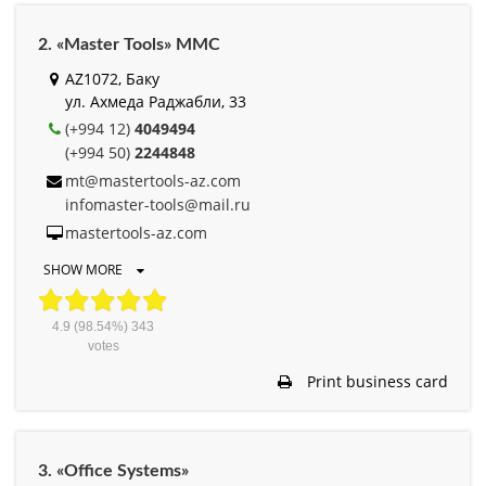
2. «Master Tools» MMC
AZ1072, Баку
ул. Ахмеда Раджабли, 33
(+994 12)
4049494
(+994 50)
2244848
mt@mastertools-az.com
infomaster-tools@mail.ru
mastertools-az.com
SHOW MORE
4.9
(98.54%)
343
votes
Print business card
3. «Office Systems»