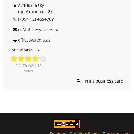
AZ1069, Баку
пр. Ататюрка, 27
(+994 12)
4654707
os@officesystems.az
officesystems.az
SHOW MORE
3.9
(78.46%)
13
votes
Print business card
Главная
О Yellow Pages
Партнерство