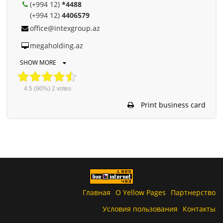
(+994 12)
*4488
(+994 12)
4406579
office@intexgroup.az
megaholding.az
SHOW MORE
4.5
(90%)
2
votes
Print business card
Главная
О Yellow Pages
Партнерство
Условия пользования
Контакты