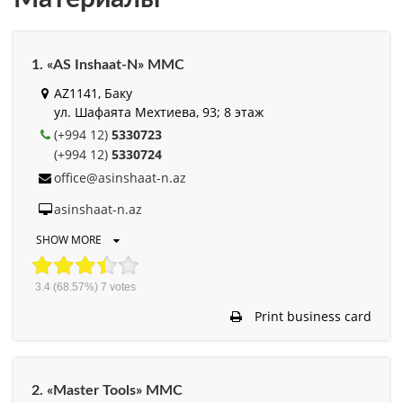
1. «AS Inshaat-N» MMC
AZ1141, Баку
ул. Шафаята Мехтиева, 93; 8 этаж
(+994 12)
5330723
(+994 12)
5330724
office@asinshaat-n.az
asinshaat-n.az
SHOW MORE
3.4
(68.57%)
7
votes
Print business card
2. «Master Tools» MMC