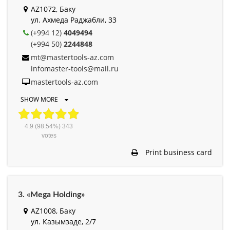
AZ1072, Баку
ул. Ахмеда Раджабли, 33
(+994 12)
4049494
(+994 50)
2244848
mt@mastertools-az.com
infomaster-tools@mail.ru
mastertools-az.com
SHOW MORE
4.9
(98.54%)
343
votes
Print business card
3. «Mega Holding»
AZ1008, Баку
ул. Казымзаде, 2/7