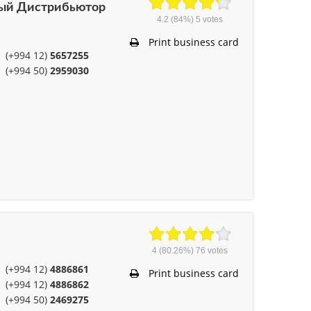
ный Дистрибьютор
4.2
(84%)
5
votes
Print business card
(+994 12)
5657255
(+994 50)
2959030
4
(80.26%)
76
votes
(+994 12)
4886861
Print business card
(+994 12)
4886862
(+994 50)
2469275