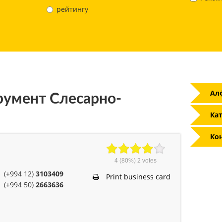
рейтингу
Ал
умент Слесарно-
Кат
Ко
4
(80%)
2
votes
(+994 12)
3103409
Print business card
(+994 50)
2663636