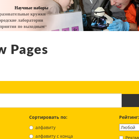
w Pages
Сортировать по:
Рейтинг
алфавиту
aлфавиту с конца
Реком