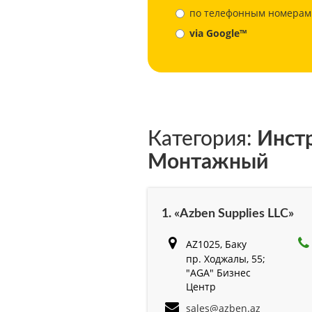
по телефонным номерам
via Google™
Категория:
Инстр
Монтажный
1. «Azben Supplies LLC»
AZ1025, Баку
пр. Ходжалы, 55;
"AGA" Бизнес
Центр
sales@azben.az