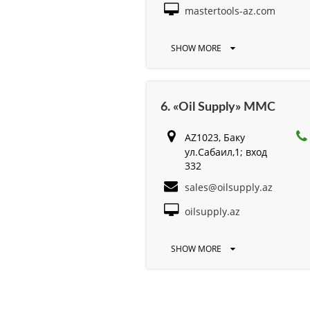
mastertools-az.com
SHOW MORE
6. «Oil Supply» MMC
AZ1023, Баку
ул.Сабаил,1; вход
332
sales@oilsupply.az
oilsupply.az
SHOW MORE