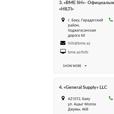
3. «BME SH»- Официаль
«HILTI»
г. Баку, Гарадагский
район,
Ходжагасанская
дорога 60
hilti@bme.az
bme.az/hilti
SHOW MORE
4. «General Supply» LLC
AZ1072, Баку
ул. Ашыг Молла
Джумы, 46B