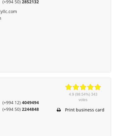
(+994 50)
2852132
yllc.com
m
4.9
(98.54%)
343
votes
(+994 12)
4049494
(+994 50)
2244848
Print business card