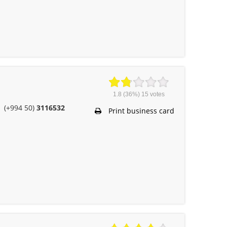
1.8
(36%)
15
votes
(+994 50)
3116532
Print business card