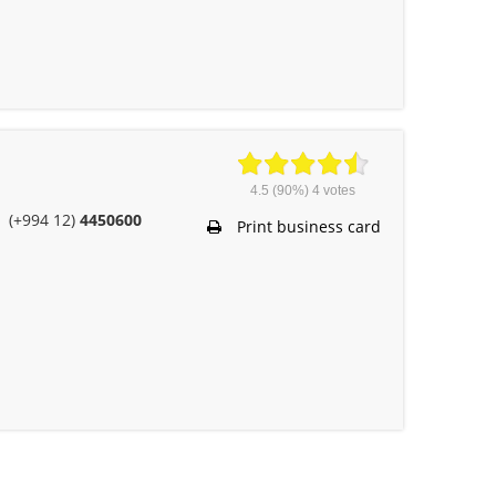
4.5
(90%)
4
votes
(+994 12)
4450600
Print business card