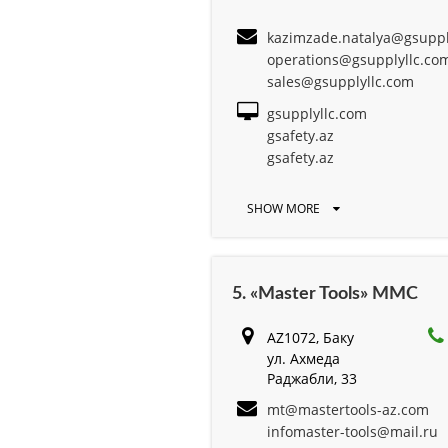
kazimzade.natalya@gsuppl
operations@gsupplyllc.co
sales@gsupplyllc.com
gsupplyllc.com
gsafety.az
gsafety.az
SHOW MORE
5. «Master Tools» MMC
AZ1072, Баку
ул. Ахмеда
Раджабли, 33
mt@mastertools-az.com
infomaster-tools@mail.ru