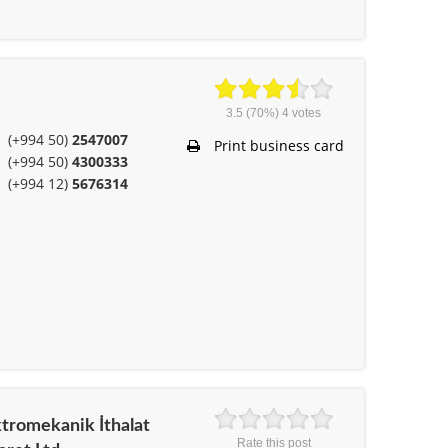
3.5
(70%)
4
votes
(+994 50)
2547007
Print business card
(+994 50)
4300333
(+994 12)
5676314
tromekanik İthalat
Rate this post