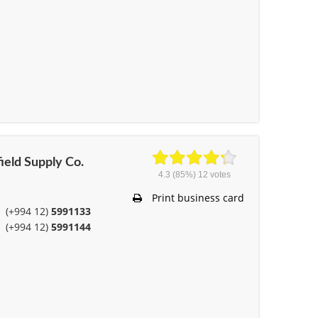
field Supply Co.
4.3
(85%)
12
votes
Print business card
(+994 12)
5991133
(+994 12)
5991144