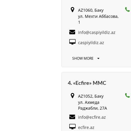
AZ1060, Баку
ул. Мехти Аббасова,
1
info@caspiyildiz.az
caspiyildiz.az
SHOW MORE
4. «Ecfire» MMC
AZ1052, Баку
ул. Ахмеда
Раджабли, 27А
info@ecfire.az
ecfire.az