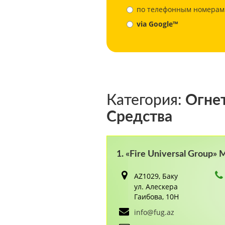
по телефонным номерам
via Google™
Категория:
Огнет
Средства
1. «Fire Universal Group»
AZ1029, Баку
ул. Алескера
Гаибова, 10H
info@fug.az