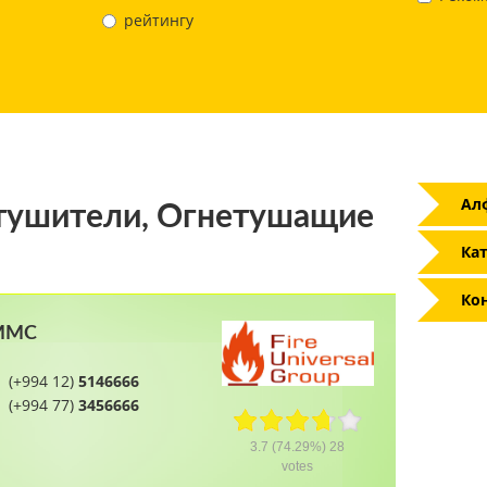
рейтингу
Ал
ушители, Огнетушащие
Кат
Ко
 MMC
(+994 12)
5146666
(+994 77)
3456666
3.7
(74.29%)
28
votes