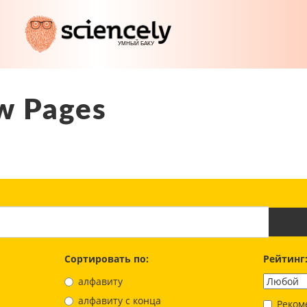
w Pages
Сортировать по:
Рейтинг
алфавиту
aлфавиту с конца
Реком