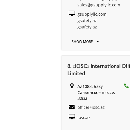
sales@gsupplyllc.com
gsupplyllc.com
gsafety.az
gsafety.az
SHOW MORE
8. «IOSC» International Oil
Limited
AZ1083, Баку
Сальянское шоссе,
32км
office@iosc.az
iosc.az