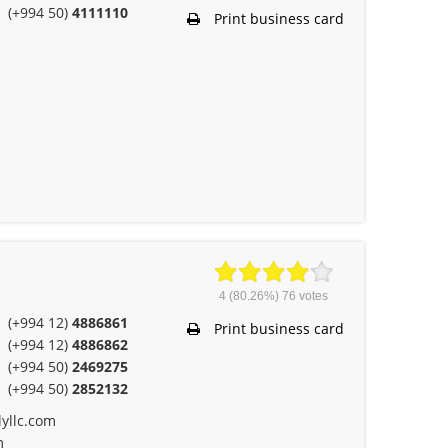
(+994 50)
4111110
Print business card
4
(80.26%)
76
votes
(+994 12)
4886861
Print business card
(+994 12)
4886862
(+994 50)
2469275
(+994 50)
2852132
yllc.com
m