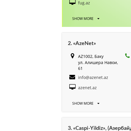
fug.az
SHOW MORE
2. «AzeNet»
AZ1002, Баку
ул. Алишера Навои,
61
info@azenet.az
azenet.az
SHOW MORE
3. «Caspi-Yildiz», (Азерб