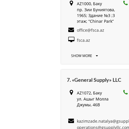
AZ1000, Баку
пр. Зии Буниятова,
1965; Здание №3 ;3
этаж; “Chinar Park”
office@fsca.az
fsca.az
SHOW MORE
7. «General Supply» LLC
AZ1072, Баку
ул. Ашыг Молла
Джумы, 46B
kazimzade.natalya@gsuppl
operations@gsupplyllc.co