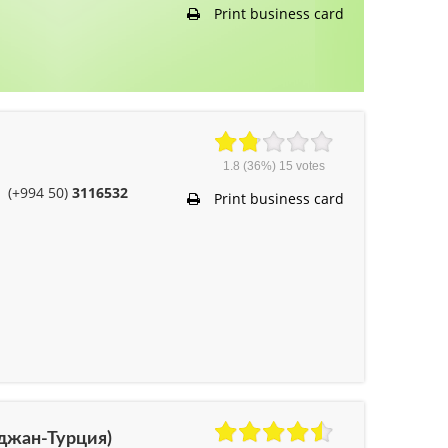
Print business card
1.8
(36%)
15
votes
(+994 50)
3116532
Print business card
айджан-Турция)