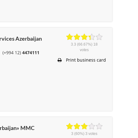
rvices Azerbaijan
3.3
(66.67%)
18
votes
(+994 12)
4474111
Print business card
zerbaijan» MMC
3
(60%)
3
votes