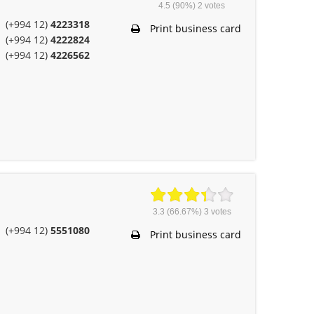
4.5
(90%)
2
votes
(+994 12)
4223318
Print business card
(+994 12)
4222824
(+994 12)
4226562
3.3
(66.67%)
3
votes
(+994 12)
5551080
Print business card