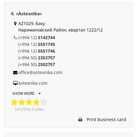
4. «Astexnika»
AZ1029, Баку
Наримановский Район, квартал 1222/12
(+994 12)
5142744
(+994 12)
5551745
(+994 12)
5551746
(+994 50)
2352757
(+994 50)
2502757
office@astexnika.com
astexnika.com
SHOW MORE
3.8
(76%)
5
votes
Print business card