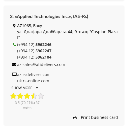
3. «Applied Technologies Inc.», (Ati-Rs)
AZ1065, Баку
ул. Джафара Джаббарлы, 44; 9 этаж; "Caspian Plaza
I"
(+994 12)
5962246
(+994 12)
5962247
(+994 12)
5962104
az.sales@atidelivers.com
az.rsdelivers.com
uk.rs-online.com
SHOW MORE
3.5
(70.27%)
37
votes
Print business card