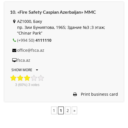
10. «Fire Safety Caspian Azerbaijan» MMC
AZ1000, Баку
пр. Зии Буниятова, 1965; Здание №3 ;3 этаж;
“Chinar Park”
(+994 50)
4111110
office@fsca.az
fsca.az
SHOW MORE
3
(60%)
3
votes
Print business card
1
1
2
»