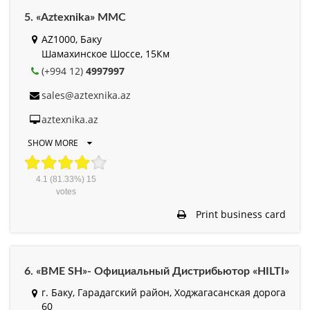
5. «Aztexnika» MMC
AZ1000, Баку
Шамахинское Шоссе, 15Км
(+994 12)
4997997
sales@aztexnika.az
aztexnika.az
SHOW MORE
4.1
(81.33%)
15
votes
Print business card
6. «BME SH»- Официальный Дистрибьютор «HILTI»
г. Баку, Гарадагский район, Ходжагасанская дорога
60