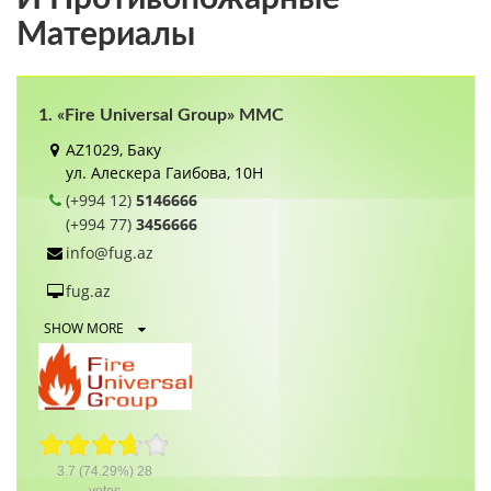
Материалы
1. «Fire Universal Group» MMC
AZ1029, Баку
ул. Алескера Гаибова, 10H
(+994 12)
5146666
(+994 77)
3456666
info@fug.az
fug.az
SHOW MORE
3.7
(74.29%)
28
votes