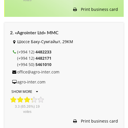
Print business card
2. «Agrointer Ltd» MMC
Шоссе Баку-Сумгайыт, 29КМ
(+994 12)
4482233
(+994 12)
4482171
(+994 50)
5461010
office@agro-inter.com
agro-inter.com
SHOW MORE
3.3
(65.26%)
19
votes
Print business card