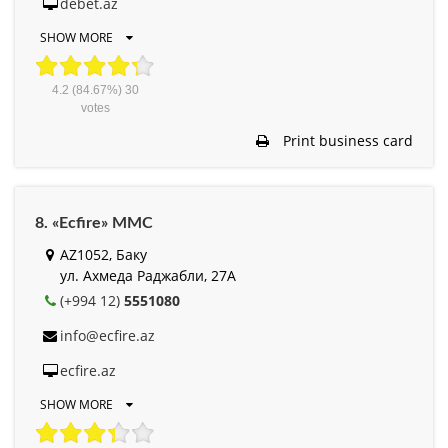
debet.az
SHOW MORE
4.2
(84.67%)
30
votes
Print business card
8. «Ecfire» MMC
AZ1052, Баку
ул. Ахмеда Раджабли, 27А
(+994 12)
5551080
info@ecfire.az
ecfire.az
SHOW MORE