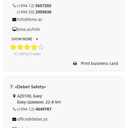
(+994 12)
5657255
(+994 50)
2959030
hilti@bme.az
bme.az/hilti
SHOW MORE
4.2
(84%)
5
votes
Print business card
7. «Debet Safety»
AZ0100, Баку
Баку-Шамахи, 22-й km
(+994 12)
4049787
office@debet.az