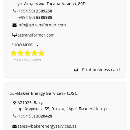
ул. Академика Гасана Алиева, 80D
(+994 50)
2509250
(+994 50)
6585985
info@aztransformer.com
aztransformer.com
SHOW MORE
5
(100%)
2
votes
Print business card
5. «Baker Energy Services» CJSC
AZ1025, Баку
пр. Ходжалы, 55; 9 этаж; "Aga" Бизнес-Центр
(+994 55)
2020420
sales@bakerenergyservices.az