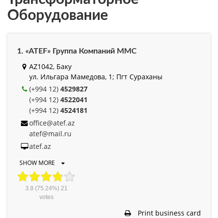
Оборудование
1. «ATEF» Группа Компаний MMC
AZ1042, Баку
ул. Ильгара Мамедова, 1; Пгт Сураханы
(+994 12)
4529827
(+994 12)
4522041
(+994 12)
4524181
office@atef.az
atef@mail.ru
atef.az
SHOW MORE
3.8
(75.24%)
21
votes
Print business card