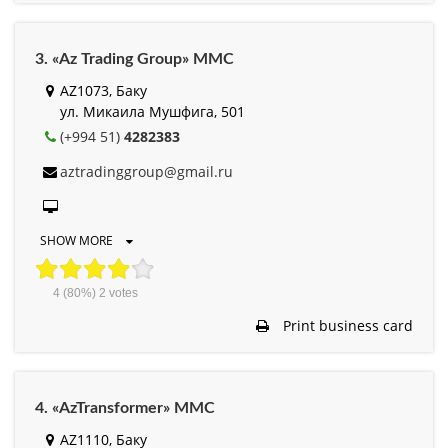
3. «Az Trading Group» MMC
AZ1073, Баку
ул. Микаила Мушфига, 501
(+994 51)
4282383
aztradinggroup@gmail.ru
SHOW MORE
4
(80%)
2
votes
Print business card
4. «AzTransformer» MMC
AZ1110, Баку