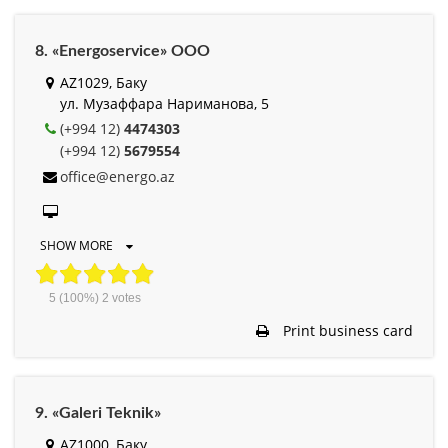
8. «Energoservice» ООО
AZ1029, Баку
ул. Музаффара Нариманова, 5
(+994 12)
4474303
(+994 12)
5679554
office@energo.az
SHOW MORE
5
(100%)
2
votes
Print business card
9. «Galeri Teknik»
AZ1000, Баку