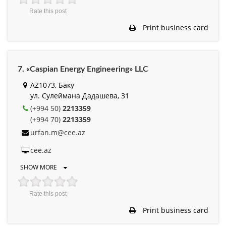
Rate this post
Print business card
7. «Caspian Energy Engineering» LLC
AZ1073, Баку
ул. Сулеймана Дадашева, 31
(+994 50)
2213359
(+994 70)
2213359
urfan.m@cee.az
cee.az
SHOW MORE
Rate this post
Print business card