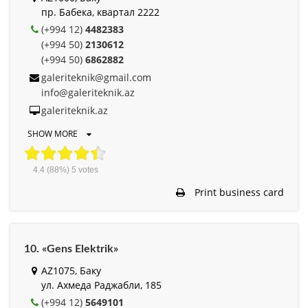
пр. Бабека, квартал 2222
(+994 12)
4482383
(+994 50)
2130612
(+994 50)
6862882
galeriteknik@gmail.com
info@galeriteknik.az
galeriteknik.az
SHOW MORE
4.4
(88%)
5
votes
Print business card
10. «Gens Elektrik»
AZ1075, Баку
ул. Ахмеда Раджабли, 185
(+994 12)
5649101