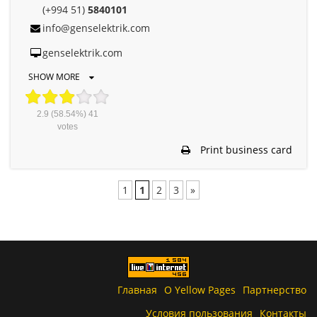
(+994 51)
5840101
info@genselektrik.com
genselektrik.com
SHOW MORE
2.9
(58.54%)
41
votes
Print business card
1
1
2
3
»
Главная
О Yellow Pages
Партнерство
Условия пользования
Контакты