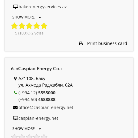
bakerenergyservices.az
SHOW MORE
5
(100%)
2
votes
Print business card
6. «Caspian Energy Cо.»
AZ1108, Баку
ул. Ахмеда Раджабли, 62A
(+994 12)
5555000
(+994 50)
4588888
office@caspian-energy.net
caspian-energy.net
SHOW MORE