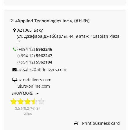
2. «Applied Technologies Inc.», (Ati-Rs)
AZ1065, Баку
ул. Джафара Джаббарлы, 44; 9 этаж; "Caspian Plaza
I"
(+994 12)
5962246
(+994 12)
5962247
(+994 12)
5962104
az.sales@atidelivers.com
az.rsdelivers.com
uk.rs-online.com
SHOW MORE
3.5
(70.27%)
37
votes
Print business card