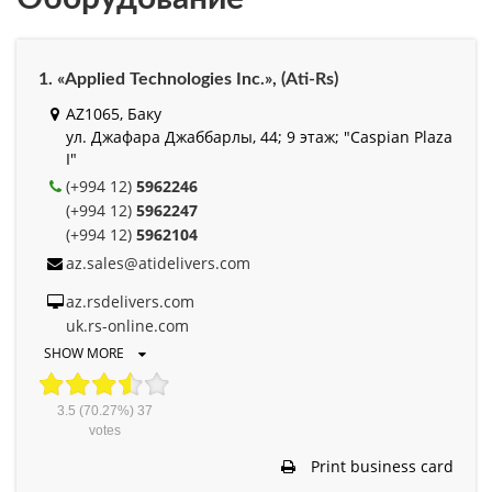
1. «Applied Technologies Inc.», (Ati-Rs)
AZ1065, Баку
ул. Джафара Джаббарлы, 44; 9 этаж; "Caspian Plaza
I"
(+994 12)
5962246
(+994 12)
5962247
(+994 12)
5962104
az.sales@atidelivers.com
az.rsdelivers.com
uk.rs-online.com
SHOW MORE
3.5
(70.27%)
37
votes
Print business card