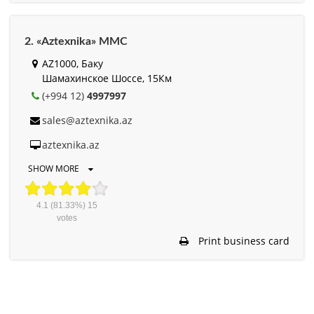
2. «Aztexnika» MMC
AZ1000, Баку
Шамахинское Шоссе, 15Км
(+994 12)
4997997
sales@aztexnika.az
aztexnika.az
SHOW MORE
4.1
(81.33%)
15
votes
Print business card