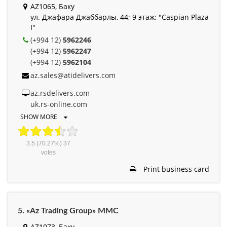
AZ1065, Баку
ул. Джафара Джаббарлы, 44; 9 этаж; "Caspian Plaza
I"
(+994 12)
5962246
(+994 12)
5962247
(+994 12)
5962104
az.sales@atidelivers.com
az.rsdelivers.com
uk.rs-online.com
SHOW MORE
3.5
(70.27%)
37
votes
Print business card
5. «Az Trading Group» MMC
AZ1073, Баку