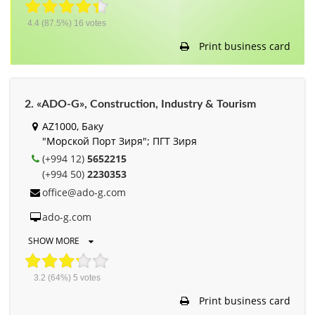
4.4
(87.5%)
16
votes
Print business card
2. «ADO-G», Construction, Industry & Tourism
AZ1000, Баку
"Морской Порт Зиря"; ПГТ Зиря
(+994 12)
5652215
(+994 50)
2230353
office@ado-g.com
ado-g.com
SHOW MORE
3.2
(64%)
5
votes
Print business card