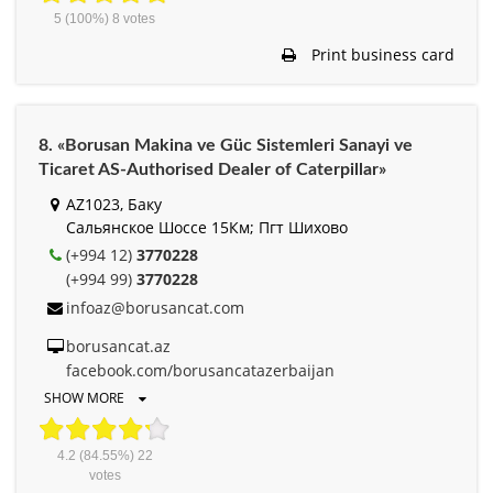
5
(100%)
8
votes
Print business card
8. «Borusan Makina ve Güc Sistemleri Sanayi ve
Ticaret AS-Authorised Dealer of Caterpillar»
AZ1023, Баку
Сальянское Шоссе 15Км; Пгт Шихово
(+994 12)
3770228
(+994 99)
3770228
infoaz@borusancat.com
borusancat.az
facebook.com/borusancatazerbaijan
SHOW MORE
4.2
(84.55%)
22
votes