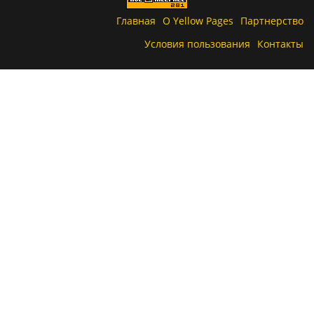
Главная
О Yellow Pages
Партнерство
Условия пользования
Контакты