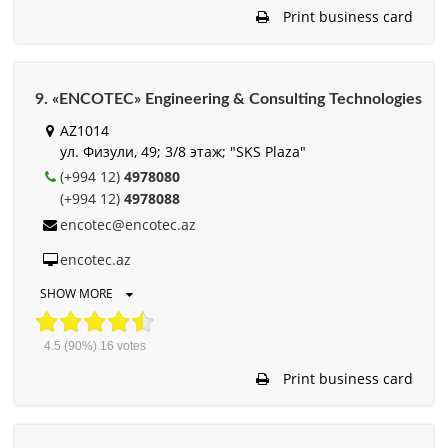
Print business card
9. «ENCOTEC» Engineering & Consulting Technologies
AZ1014
ул. Физули, 49; 3/8 этаж; "SKS Plaza"
(+994 12)
4978080
(+994 12)
4978088
encotec@encotec.az
encotec.az
SHOW MORE
4.5
(90%)
16
votes
Print business card