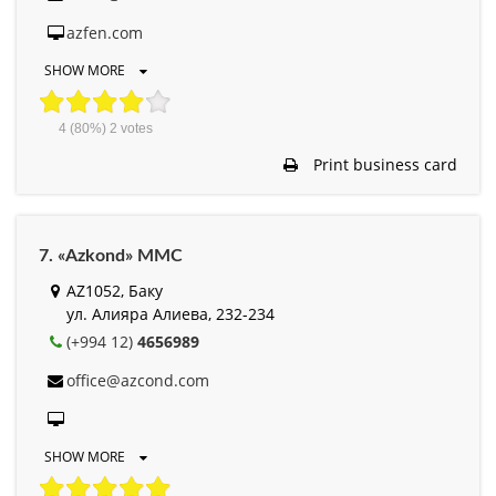
azfen.com
SHOW MORE
4
(80%)
2
votes
Print business card
7. «Azkond» MMC
AZ1052, Баку
ул. Алияра Алиева, 232-234
(+994 12)
4656989
office@azcond.com
SHOW MORE