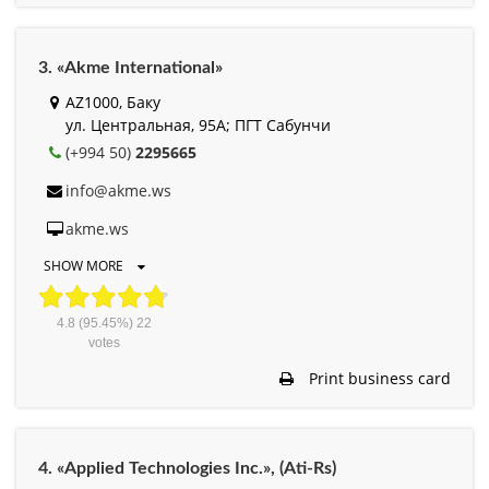
3. «Akme International»
AZ1000, Баку
ул. Центральная, 95А; ПГТ Сабунчи
(+994 50)
2295665
info@akme.ws
akme.ws
SHOW MORE
4.8
(95.45%)
22
votes
Print business card
4. «Applied Technologies Inc.», (Ati-Rs)