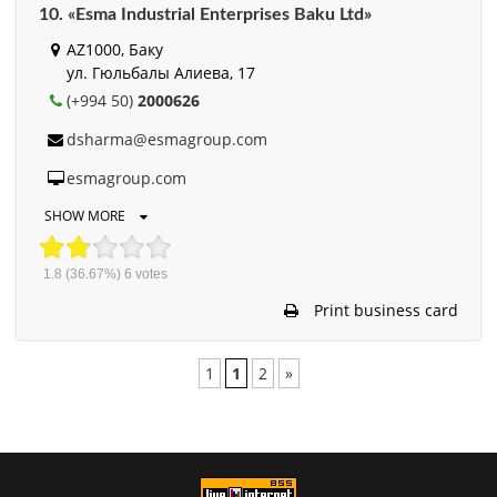
10. «Esma Industrial Enterprises Baku Ltd»
AZ1000, Баку
ул. Гюльбалы Алиева, 17
(+994 50)
2000626
dsharma@esmagroup.com
esmagroup.com
SHOW MORE
1.8
(36.67%)
6
votes
Print business card
1
1
2
»