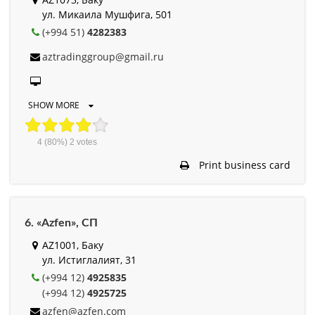
ул. Микаила Мушфига, 501
(+994 51)
4282383
aztradinggroup@gmail.ru
SHOW MORE
4
(80%)
2
votes
Print business card
6. «Azfen», СП
AZ1001, Баку
ул. Истиглалият, 31
(+994 12)
4925835
(+994 12)
4925725
azfen@azfen.com