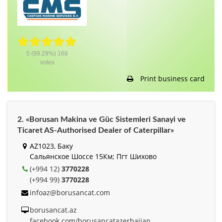
5
(99.29%)
168
votes
Print business card
2. «Borusan Makina ve Güc Sistemleri Sanayi ve
Ticaret AS-Authorised Dealer of Caterpillar»
AZ1023, Баку
Сальянское Шоссе 15Км; Пгт Шихово
(+994 12)
3770228
(+994 99)
3770228
infoaz@borusancat.com
borusancat.az
facebook.com/borusancatazerbaijan