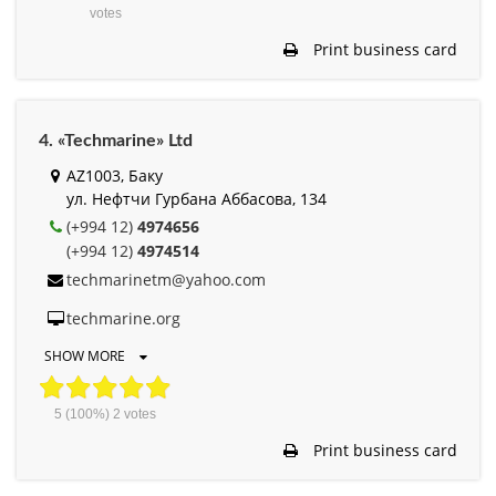
votes
Print business card
4. «Techmarine» Ltd
AZ1003, Баку
ул. Нефтчи Гурбана Аббасова, 134
(+994 12)
4974656
(+994 12)
4974514
techmarinetm@yahoo.com
techmarine.org
SHOW MORE
5
(100%)
2
votes
Print business card