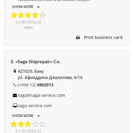
SHOW MORE
4.2
(84.55%)
22
votes
Print business card
3. «Saga Shiprepair» Co.
AZ1025, Баку
ул. Афиаддина Джалилова, 6/16
(+994 12)
4902913
saga@saga-service.com
saga-service.com
SHOW MORE
2.7
(53.33%)
12