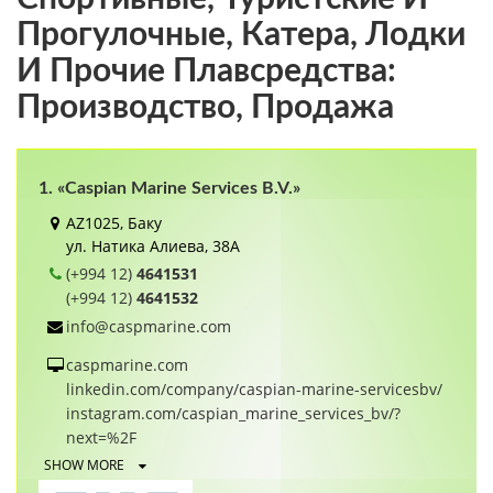
Прогулочные, Катера, Лодки
И Прочие Плавсредства:
Производство, Продажа
1. «Caspian Marine Services B.V.»
AZ1025, Баку
ул. Натика Алиева, 38А
(+994 12)
4641531
(+994 12)
4641532
info@caspmarine.com
caspmarine.com
linkedin.com/company/caspian-marine-servicesbv/
instagram.com/caspian_marine_services_bv/?
next=%2F
SHOW MORE