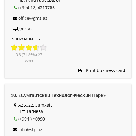
(+994 12)
4213765
office@gms.az
gms.az
SHOW MORE
3.6
(71.85%)
27
votes
Print business card
10. «Сумгаитский Технологический Парк»
AZ5022, Sumgait
Пгт Тагиева
(+994 )
*0990
info@stp.az