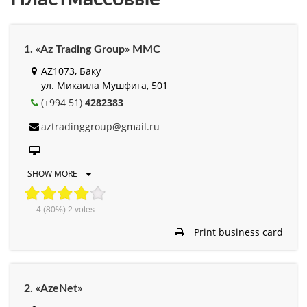
1. «Az Trading Group» MMC
AZ1073, Баку
ул. Микаила Мушфига, 501
(+994 51)
4282383
aztradinggroup@gmail.ru
SHOW MORE
4
(80%)
2
votes
Print business card
2. «AzeNet»