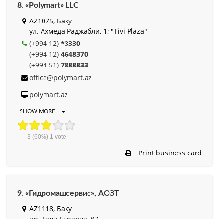
8. «Polymart» LLC
AZ1075, Баку
ул. Ахмеда Раджабли, 1; "Tivi Plaza"
(+994 12)
*3330
(+994 12)
4648370
(+994 51)
7888833
office@polymart.az
polymart.az
SHOW MORE
3
(60%)
1
vote
Print business card
9. «Гидромашсервис», АОЗТ
AZ1118, Баку
пр. Гара Гараева, 87