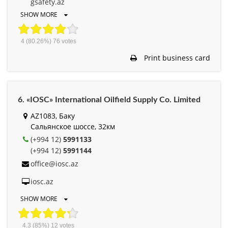
gsafety.az
SHOW MORE
4
(80.26%)
76
votes
Print business card
6. «IOSC» International Oilfield Supply Co. Limited
AZ1083, Баку
Сальянское шоссе, 32км
(+994 12)
5991133
(+994 12)
5991144
office@iosc.az
iosc.az
SHOW MORE
4.3
(85%)
12
votes