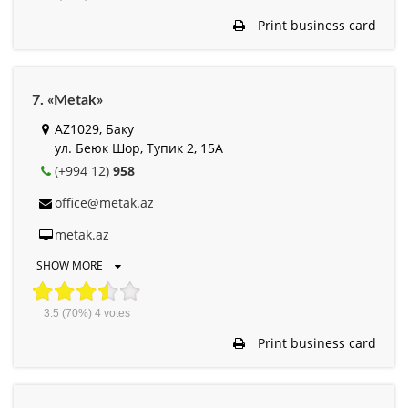
Print business card
7. «Metak»
AZ1029, Баку
ул. Беюк Шор, Тупик 2, 15А
(+994 12)
958
office@metak.az
metak.az
SHOW MORE
3.5
(70%)
4
votes
Print business card