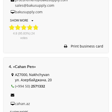
sales@bakusupply.com
bakusupply.com
SHOW MORE
4.8
(95.83%)
24
votes
Print business card
4. «Cahan Pen»
AZ7000, Nakhchyvan
ул. Азербайджана, 20
(+994 50)
2571332
cahan.az