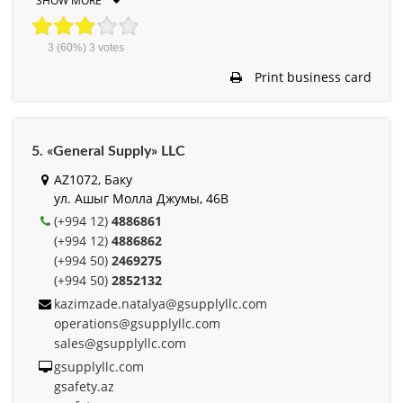
SHOW MORE
3
(60%)
3
votes
Print business card
5. «General Supply» LLC
AZ1072, Баку
ул. Ашыг Молла Джумы, 46B
(+994 12)
4886861
(+994 12)
4886862
(+994 50)
2469275
(+994 50)
2852132
kazimzade.natalya@gsupplyllc.com
operations@gsupplyllc.com
sales@gsupplyllc.com
gsupplyllc.com
gsafety.az