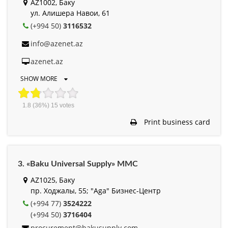
AZ1002, Баку
ул. Алишера Навои, 61
(+994 50)
3116532
info@azenet.az
azenet.az
SHOW MORE
1.8
(36%)
15
votes
Print business card
3. «Baku Universal Supply» MMC
AZ1025, Баку
пр. Ходжалы, 55; "Aga" Бизнес-Центр
(+994 77)
3524222
(+994 50)
3716404
procurement@bakusupply.com