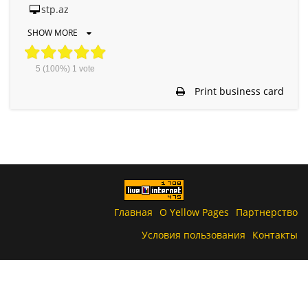
stp.az
SHOW MORE
5
(100%)
1
vote
Print business card
Главная
О Yellow Pages
Партнерство
Условия пользования
Контакты