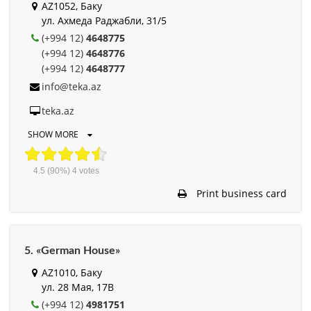
AZ1052, Баку
ул. Ахмеда Раджабли, 31/5
(+994 12)
4648775
(+994 12)
4648776
(+994 12)
4648777
info@teka.az
teka.az
SHOW MORE
4.5
(90%)
4
votes
Print business card
5. «German House»
AZ1010, Баку
ул. 28 Мая, 17B
(+994 12)
4981751