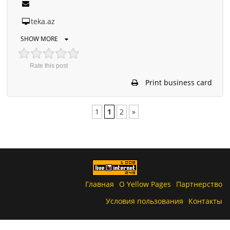
teka.az
SHOW MORE
Rate this post
Print business card
1
1
2
»
Главная
О Yellow Pages
Партнерство
Условия пользования
Контакты