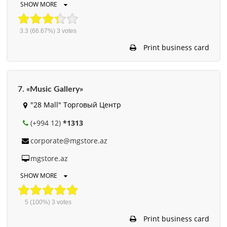
SHOW MORE
3.3
(66.67%)
3
votes
Print business card
7. «Music Gallery»
"28 Mall" Торговый Центр
(+994 12)
*1313
corporate@mgstore.az
mgstore.az
SHOW MORE
5
(100%)
3
votes
Print business card