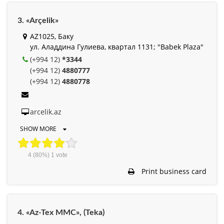
3. «Arçelik»
AZ1025, Баку
ул. Аладдина Гулиева, квартал 1131; "Babek Plaza"
(+994 12)
*3344
(+994 12)
4880777
(+994 12)
4880778
arcelik.az
SHOW MORE
4
(80%)
1
vote
Print business card
4. «Az-Tex MMC», (Teka)