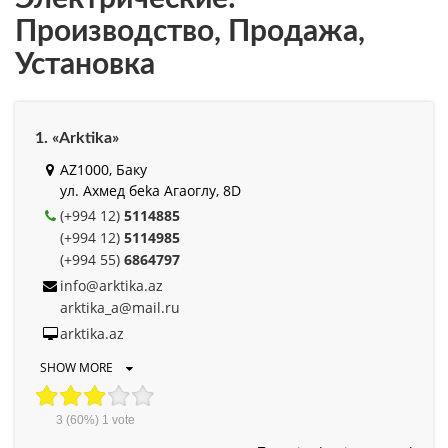
Производство, Продажа,
Установка
1. «Arktika»
AZ1000, Баку
ул. Ахмед беkа Агаоглу, 8D
(+994 12)
5114885
(+994 12)
5114985
(+994 55)
6864797
info@arktika.az
arktika_a@mail.ru
arktika.az
SHOW MORE
3
(60%)
1
vote