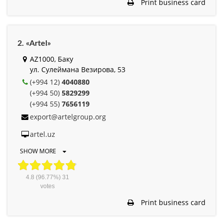
Print business card
2. «Artel»
AZ1000, Баку
ул. Сулеймана Везирова, 53
(+994 12)
4040880
(+994 50)
5829299
(+994 55)
7656119
export@artelgroup.org
artel.uz
SHOW MORE
4.8
(96.77%)
31
votes
Print business card