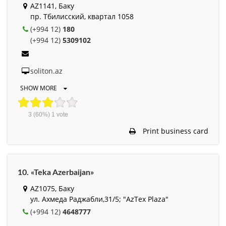
AZ1141, Баку
пр. Тбилисский, квартал 1058
(+994 12)
180
(+994 12)
5309102
soliton.az
SHOW MORE
3
(60%)
1
vote
Print business card
10. «Teka Azerbaijan»
AZ1075, Баку
ул. Ахмеда Раджабли,31/5; "AzTex Plaza"
(+994 12)
4648777