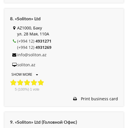
8. «Soliton» Ltd
AZ1000, Баку
ул. 28 Мая, 110А
(+994 12)
4931271
(+994 12)
4931269
info@soliton.az
soliton.az
SHOW MORE
5
(100%)
1
vote
Print business card
9. «Soliton» Ltd (Головной Офис)