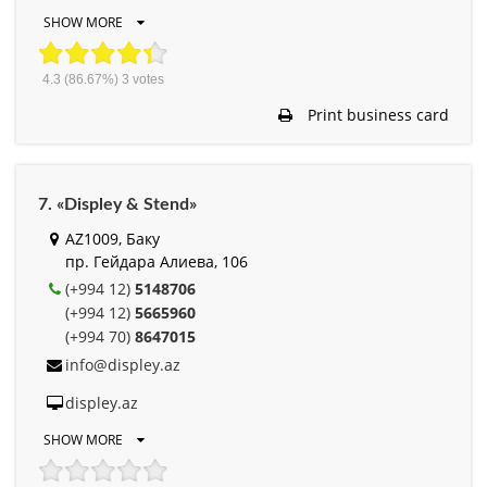
SHOW MORE
4.3
(86.67%)
3
votes
Print business card
7. «Displey & Stend»
AZ1009, Баку
пр. Гейдара Алиева, 106
(+994 12)
5148706
(+994 12)
5665960
(+994 70)
8647015
info@displey.az
displey.az
SHOW MORE