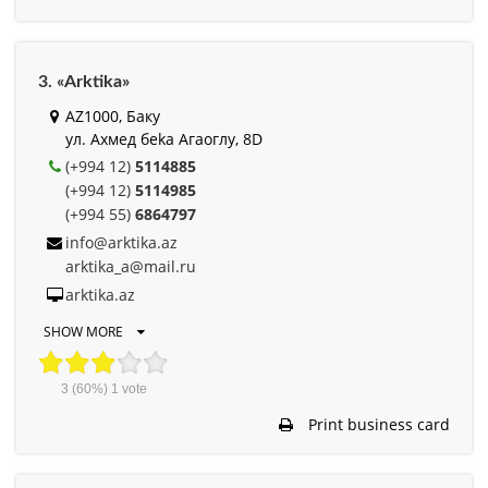
3. «Arktika»
AZ1000, Баку
ул. Ахмед беkа Агаоглу, 8D
(+994 12)
5114885
(+994 12)
5114985
(+994 55)
6864797
info@arktika.az
arktika_a@mail.ru
arktika.az
SHOW MORE
3
(60%)
1
vote
Print business card