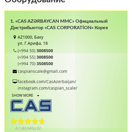
1. «CAS AZƏRBAYCAN MMC» Официальный
Дистрибьютор «CAS CORPORATİON» Корея
AZ1000, Баку
ул. Г.Арифа, 18
(+994 50)
3008500
(+994 55)
3008500
(+994 70)
3508500
caspianscale@gmail.com
facebook.com/CasAzerbaijan/
instagram.com/caspian_scale/
SHOW MORE
4.7
(93.04%)
92