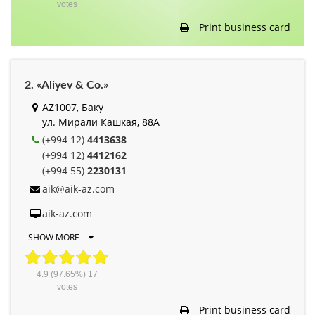
votes
Print business card
2. «Aliyev & Co.»
AZ1007, Баку
ул. Мирали Кашкая, 88A
(+994 12)
4413638
(+994 12)
4412162
(+994 55)
2230131
aik@aik-az.com
aik-az.com
SHOW MORE
4.9
(97.65%)
17
votes
Print business card