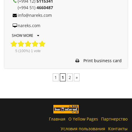
(+994 12)
5115341
(+994 51)
4660487
info@nareks.com
nareks.com
SHOW MORE
5
(100%)
1
vote
Print business card
1
1
2
»
Главная
О Yellow Pages
Партнерство
Условия пользования
Контакты