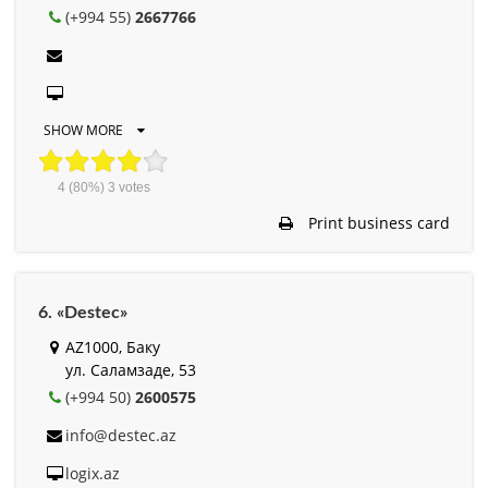
(+994 55)
2667766
SHOW MORE
4
(80%)
3
votes
Print business card
6. «Destec»
AZ1000, Баку
ул. Саламзаде, 53
(+994 50)
2600575
info@destec.az
logix.az