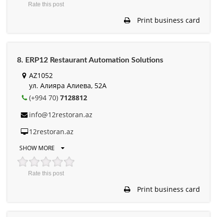
Rate this post
Print business card
8. ERP12 Restaurant Automation Solutions
AZ1052
ул. Алияра Алиева, 52A
(+994 70)
7128812
info@12restoran.az
12restoran.az
SHOW MORE
Rate this post
Print business card