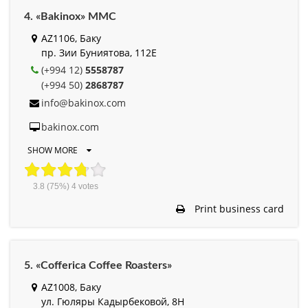
4. «Bakinox» MMC
AZ1106, Баку
пр. Зии Буниятова, 112E
(+994 12)
5558787
(+994 50)
2868787
info@bakinox.com
bakinox.com
SHOW MORE
3.8
(75%)
4
votes
Print business card
5. «Cofferica Coffee Roasters»
AZ1008, Баку
ул. Гюляры Кадырбековой, 8H