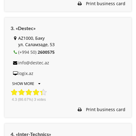
Print business card
3. «Destec»
AZ1000, Баку
ул. Саламзаде, 53
(+994 50)
2600575
info@destec.az
logix.az
SHOW MORE
4.3
(86.67%)
3
votes
Print business card
4. «Inter-Technics»