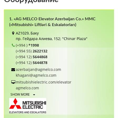
1. «AG MELCO Elevator Azerbaijan Co.» MMC
(«Mitsubishi» Liftləri & Eskalatorları)
AZ1029, Баку
пр. Гейдара Алиева, 152; "Chinar Plaza"
(+994 )
*1998
(+994 55)
2622132
(+994 12)
5644868
(+994 12)
5644878
azerbaijan@agmelco.com
khagani@agmelco.com
mitsubishielectric.com/elevator
agmelco.com
SHOW MORE