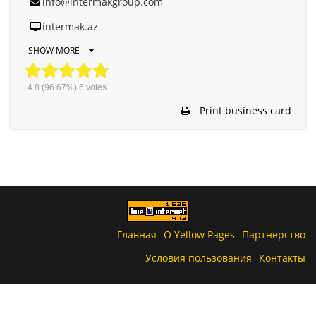
info@intermakgroup.com
intermak.az
SHOW MORE
4.8
(96.67%)
6
votes
Print business card
Главная
О Yellow Pages
Партнерство
Условия пользования
Контакты