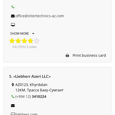
office@intertechnics-az.com
SHOW MORE
3.8
(76%)
5
votes
Print business card
5. «Liebherr Azeri LLC»
AZ0123, Khyrdalan
12КМ, Трасса Баку-Сумгаит
(+994 12)
3410224
liebherr.com