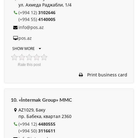
ул. Ахмеда Раджабли, 1/4
(+994 12)
3102646
(+994 55)
4140005
info@pos.az
pos.az
SHOW MORE
Rate this post
Print business card
10. «İntermak Group» MMC
AZ1029, Баку
пр. Бабека, квартал 2360
(+994 12)
4480555
(+994 50)
3116611