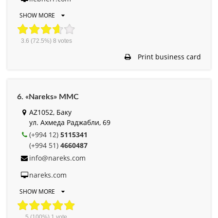
SHOW MORE
3.6
(72.5%)
8
votes
Print business card
6. «Nareks» MMC
AZ1052, Баку
ул. Ахмеда Раджабли, 69
(+994 12)
5115341
(+994 51)
4660487
info@nareks.com
nareks.com
SHOW MORE
5
(100%)
1
vote