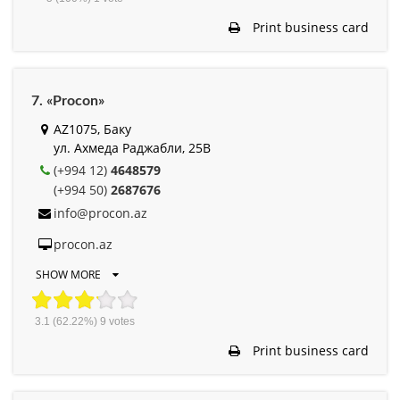
Print business card
7. «Procon»
AZ1075, Баку
ул. Ахмеда Раджабли, 25B
(+994 12)
4648579
(+994 50)
2687676
info@procon.az
procon.az
SHOW MORE
3.1
(62.22%)
9
votes
Print business card