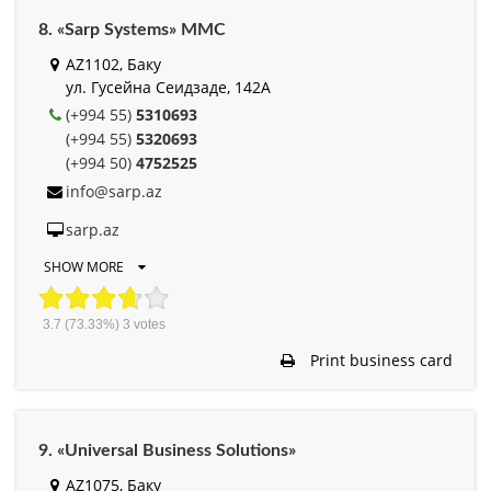
8. «Sarp Systems» MMC
AZ1102, Баку
ул. Гусейна Сеидзаде, 142A
(+994 55)
5310693
(+994 55)
5320693
(+994 50)
4752525
info@sarp.az
sarp.az
SHOW MORE
3.7
(73.33%)
3
votes
Print business card
9. «Universal Business Solutions»
AZ1075, Баку