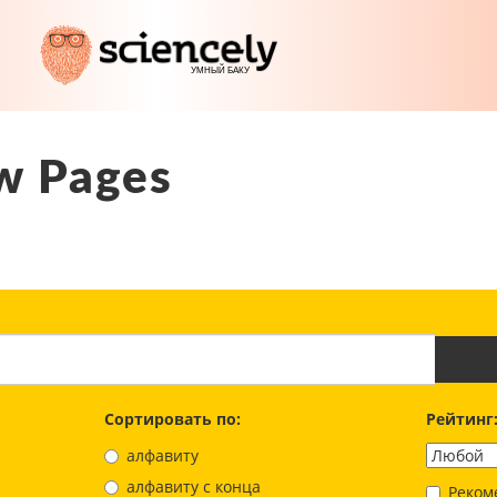
w Pages
Сортировать по:
Рейтинг
алфавиту
aлфавиту с конца
Реком