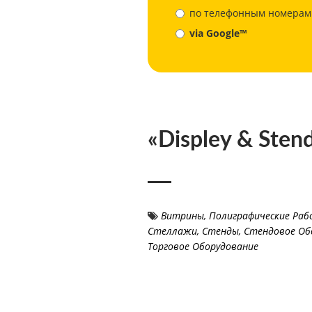
по телефонным номерам
via Google™
«Displey & Sten
Витрины
,
Полиграфические Ра
Стеллажи
,
Стенды, Стендовое Об
Торговое Оборудование