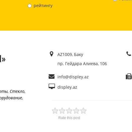
рейтингу
AZ1009, Баку
d»
пр. Гейдара Алиева, 106
info@displey.az
displey.az
боты
,
Стекло
,
орудование
,
Rate this post