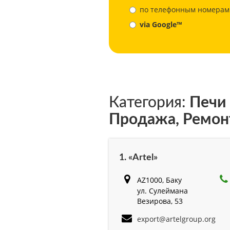
по телефонным номерам
via Google™
Категория:
Печи 
Продажа, Ремон
1. «Artel»
AZ1000, Баку
ул. Сулеймана
Везирова, 53
export@artelgroup.org