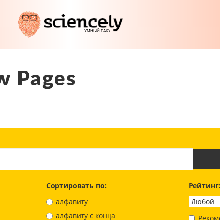
w Pages
Сортировать по:
Рейтинг
алфавиту
aлфавиту с конца
Реком