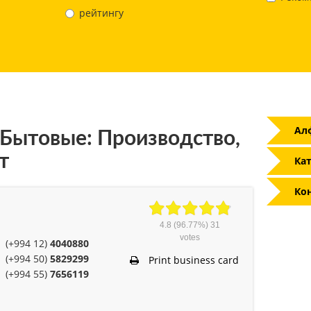
рейтингу
Ал
Бытовые: Производство,
т
Кат
Ко
4.8
(96.77%)
31
votes
(+994 12)
4040880
(+994 50)
5829299
Print business card
(+994 55)
7656119