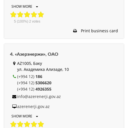
SHOW MORE
5
(100%)
2
votes
Print business card
4. «Азерэнержи», ОАО
AZ1005, Баку
ул. Академика Ализаде, 10
(+994 12)
186
(+994 12)
5306620
(+994 12)
4926355
info@azerenerji.gov.az
azerenerji.gov.az
SHOW MORE