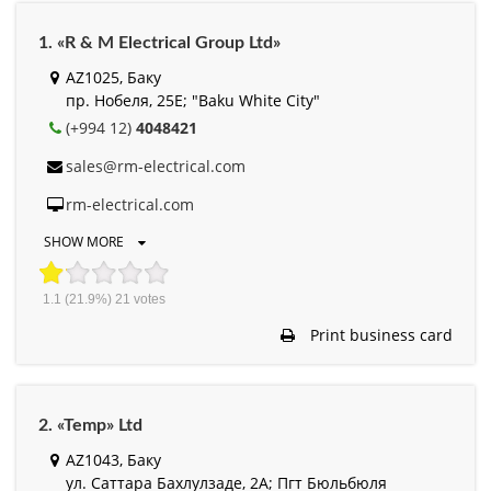
1. «R & M Electrical Group Ltd»
AZ1025, Баку
пр. Нобеля, 25E; "Baku White City"
(+994 12)
4048421
sales@rm-electrical.com
rm-electrical.com
SHOW MORE
1.1
(21.9%)
21
votes
Print business card
2. «Temp» Ltd
AZ1043, Баку
ул. Саттара Бахлулзаде, 2A; Пгт Бюльбюля