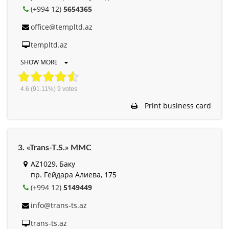
(+994 12)
5654365
office@templtd.az
templtd.az
SHOW MORE
4.6
(91.11%)
9
votes
Print business card
3. «Trans-T.S.» MMC
AZ1029, Баку
пр. Гейдара Алиева, 175
(+994 12)
5149449
info@trans-ts.az
trans-ts.az