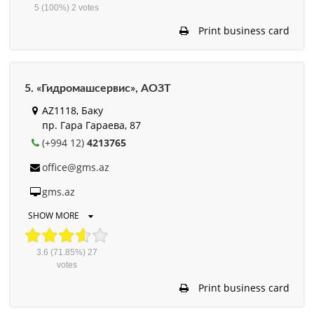
5
(100%)
2
votes
Print business card
5. «Гидромашсервис», АОЗТ
AZ1118, Баку
пр. Гара Гараева, 87
(+994 12)
4213765
office@gms.az
gms.az
SHOW MORE
3.6
(71.85%)
27
votes
Print business card