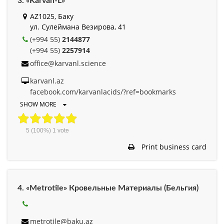
3. «Karvan-L»
AZ1025, Баку
ул. Сулеймана Везирова, 41
(+994 55)
2144877
(+994 55)
2257914
office@karvanl.science
karvanl.az
facebook.com/karvanlacids/?ref=bookmarks
SHOW MORE
5
(100%)
1
vote
Print business card
4. «Metrotile» Кровельные Материалы (Бельгия)
metrotile@baku.az