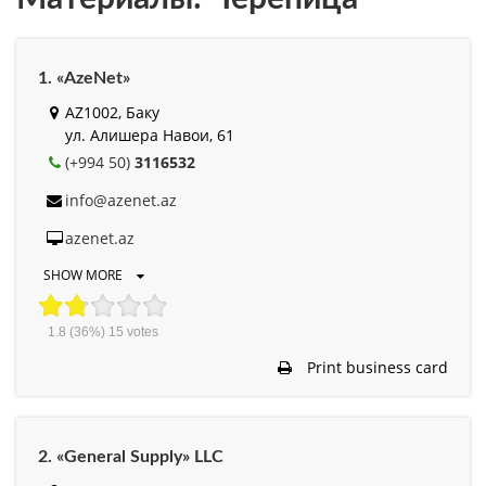
1. «AzeNet»
AZ1002, Баку
ул. Алишера Навои, 61
(+994 50)
3116532
info@azenet.az
azenet.az
SHOW MORE
1.8
(36%)
15
votes
Print business card
2. «General Supply» LLC