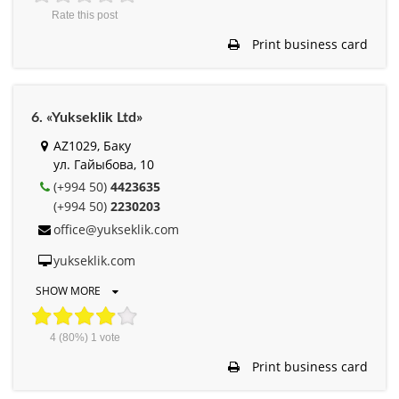
Rate this post
Print business card
6. «Yukseklik Ltd»
AZ1029, Баку
ул. Гайыбова, 10
(+994 50)
4423635
(+994 50)
2230203
office@yukseklik.com
yukseklik.com
SHOW MORE
4
(80%)
1
vote
Print business card