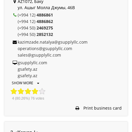
AZ1072, Баку
ул. Ашыг Молла Джумы, 46B
(+994 12)
4886861
(+994 12)
4886862
(+994 50)
2469275
(+994 50)
2852132
kazimzade.natalya@gsupplyllc.com
operations@gsupplyllc.com
sales@gsupplyllc.com
gsupplyllc.com
gsafety.az
gsafety.az
SHOW MORE
4
(80.26%)
76
votes
Print business card